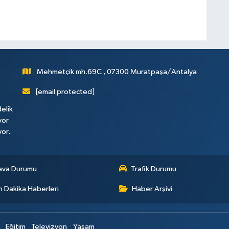
Mehmetçik mh.69C , 07300 Muratpaşa/Antalya
[email protected]
elik
yor
yor.
ava Durumu
Trafik Durumu
 Dakika Haberleri
Haber Arşivi
Eğitim
Televizyon
Yaşam