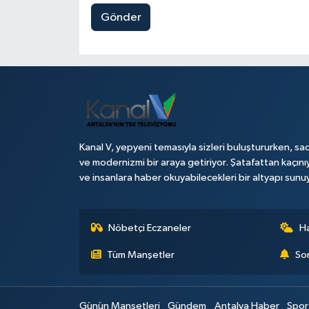
Gönder
Kanal V, yepyeni temasıyla sizleri buluştururken, sad
ve modernizmi bir araya getiriyor. Şatafattan kaçını
ve insanlara haber okuyabilecekleri bir altyapı sunu
Nöbetçi Eczaneler
H
Tüm Manşetler
Son
Günün Manşetleri
Gündem
Antalya Haber
Spor