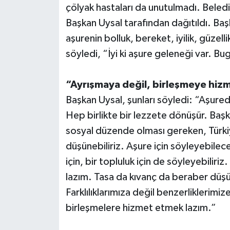
çölyak hastaları da unutulmadı. Beledi
Başkan Uysal tarafından dağıtıldı. Ba
Teknoloji
aşurenin bolluk, bereket, iyilik, güzell
Televizyon
söyledi, “İyi ki aşure geleneği var. Bug
Turizm
“Ayrışmaya değil, birleşmeye hiz
Başkan Uysal, şunları söyledi: “Aşurede
Yaşam
Hep birlikte bir lezzete dönüşür. Başka
sosyal düzende olması gereken, Türkiy
düşünebiliriz. Aşure için söyleyebileceğ
için, bir topluluk için de söyleyebili
lazım. Tasa da kıvanç da beraber düş
Farklılıklarımıza değil benzerliklerim
birleşmelere hizmet etmek lazım.”