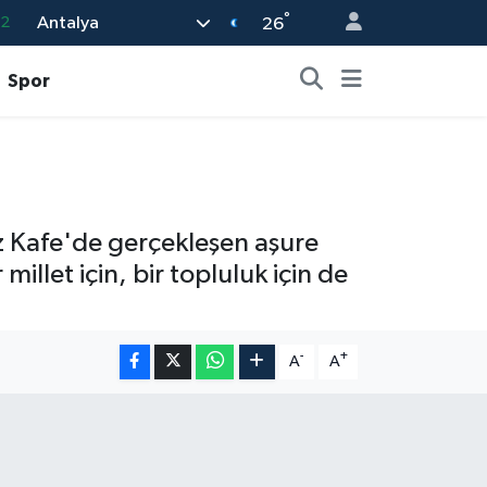
32
°
Antalya
26
08
Spor
02
16
4
11
z Kafe'de gerçekleşen aşure
millet için, bir topluluk için de
-
+
A
A