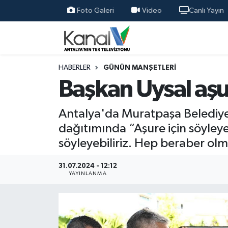
Foto Galeri
Video
Canlı Yayın
Ana Haber
Nöbetçi Eczaneler
Antalya Haber
Hava Durumu
HABERLER
GÜNÜN MANŞETLERI
Başkan Uysal aş
Dünya
Trafik Durumu
Antalya'da Muratpaşa Belediye 
Eğitim
Süper Lig Puan Durumu ve Fikstür
dağıtımında “Aşure için söyleyebi
söyleyebiliriz. Hep beraber ol
Ekonomi
Tüm Manşetler
31.07.2024 - 12:12
Gündem
Son Dakika Haberleri
YAYINLANMA
Günün Manşetleri
Haber Arşivi
Haber Kuşakları