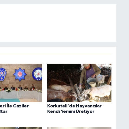
eri İle Gaziler
Korkuteli'de Hayvancılar
ftar
Kendi Yemini Üretiyor