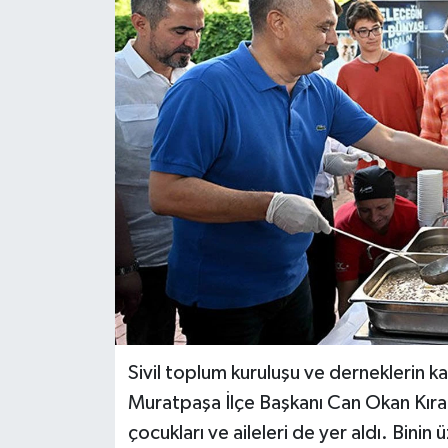
Haberler
KANALV Spor
Kültür Sanat
Magazin
Öğle Bülteni
Sağlık
Siyaset
Sivil toplum kuruluşu ve derneklerin k
Sosyal medya
Muratpaşa İlçe Başkanı Can Okan Kıran
çocukları ve aileleri de yer aldı. Bini
Spor