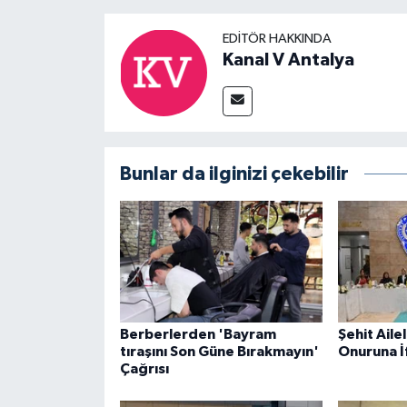
EDITÖR HAKKINDA
Kanal V Antalya
Bunlar da ilginizi çekebilir
Berberlerden 'Bayram
Şehit Ailel
tıraşını Son Güne Bırakmayın'
Onuruna İ
Çağrısı