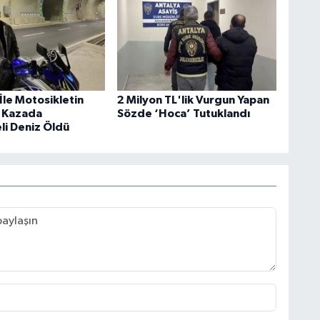
İle Motosikletin
2 Milyon TL'lik Vurgun Yapan
ı Kazada
Sözde ‘Hoca’ Tutuklandı
li Deniz Öldü