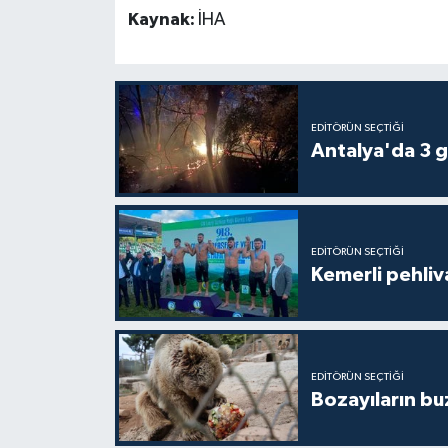
Kaynak:
İHA
EDITÖRÜN SEÇTIĞI
Antalya'da 3 g
EDITÖRÜN SEÇTIĞI
Kemerli pehliva
EDITÖRÜN SEÇTIĞI
Bozayıların bu