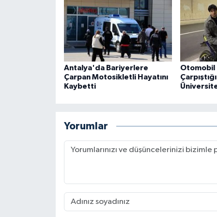
Antalya'da Bariyerlere
Otomobil 
Çarpan Motosikletli Hayatını
Çarpıştığ
Kaybetti
Üniversite
Yorumlar