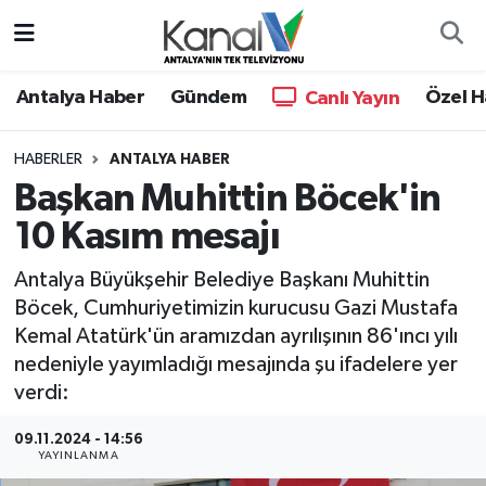
Ana Haber
Nöbetçi Eczaneler
Antalya Haber
Gündem
Özel H
Canlı Yayın
Antalya Haber
Hava Durumu
HABERLER
ANTALYA HABER
Başkan Muhittin Böcek'in
Dünya
Trafik Durumu
10 Kasım mesajı
Eğitim
Süper Lig Puan Durumu ve Fikstür
Antalya Büyükşehir Belediye Başkanı Muhittin
Ekonomi
Tüm Manşetler
Böcek, Cumhuriyetimizin kurucusu Gazi Mustafa
Kemal Atatürk'ün aramızdan ayrılışının 86'ıncı yılı
Gündem
Son Dakika Haberleri
nedeniyle yayımladığı mesajında şu ifadelere yer
verdi:
Günün Manşetleri
Haber Arşivi
09.11.2024 - 14:56
YAYINLANMA
Haber Kuşakları