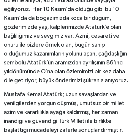
özlemle anıyor, aziz hatırası önünde saygıyla
eğiliyoruz. Her 10 Kasım’da olduğu gibi bu 10
Teknoloji
Kasım’da da boğazımızda koca bir düğüm,
gözlerimizde yaş, kalplerimizde Atatürk’e olan
Televizyon
bağlılığımız ve sevgimiz var. Azmi, cesareti ve
Turizm
onuru ile bizlere örnek olan, bugün sahip
olduğumuz kazanımların yolunu açan, çağdaşlığın
Yaşam
sembolü Atatürk’ün aramızdan ayrılışının 86'ıncı
yıldönümünde O’na olan özlemimizi bir kez daha
dile getiriyor, büyük önderimizi şükranla anıyoruz.
Mustafa Kemal Atatürk; uzun savaşlardan ve
yenilgilerden yorgun düşmüş, umutsuz bir milleti
azim ve kararlılıkla ayağa kaldırmış, her zaman
inandığı ve güvendiği Türk Milleti ile birlikte
başlattığı mücadeleyi zaferle sonuçlandırmıştır.