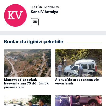
EDITÖR HAKKINDA
Kanal V Antalya
Bunlar da ilginizi çekebilir
Manavgat’ta sokak
Alanya’da araç şarampole
hayvanlarına 75 dönümlük
yuvarlandı
yaşam alanı