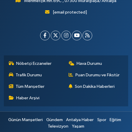
Mehmetçik mh.69C , 07300 Muratpaşa/Antalya
[email protected]
Nöbetçi Eczaneler
Hava Durumu
Trafik Durumu
Puan Durumu ve Fikstür
Tüm Manşetler
Son Dakika Haberleri
Haber Arşivi
Günün Manşetleri
Gündem
Antalya Haber
Spor
Eğitim
Televizyon
Yaşam