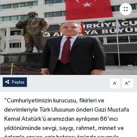
Haberler
KANALV Spor
Kültür Sanat
Magazin
Öğle Bülteni
Paylaş
-
+
A
A
Sağlık
"Cumhuriyetimizin kurucusu, fikirleri ve
Siyaset
devrimleriyle Türk Ulusunun önderi Gazi Mustafa
Kemal Atatürk’ü aramızdan ayrılışının 86'ıncı
Sosyal medya
yıldönümünde sevgi, saygı, rahmet, minnet ve
Spor