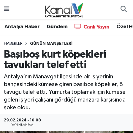
Ana Haber
Nöbetçi Eczaneler
Antalya Haber
Gündem
Özel H
Canlı Yayın
Antalya Haber
Hava Durumu
HABERLER
GÜNÜN MANŞETLERI
Başıboş kurt köpekleri
Dünya
Trafik Durumu
tavukları telef etti
Eğitim
Süper Lig Puan Durumu ve Fikstür
Antalya’nın Manavgat ilçesinde bir iş yerinin
Ekonomi
Tüm Manşetler
bahçesindeki kümese giren başıboş köpekler, 8
tavuğu telef etti. Yumurta toplamak için kümese
Gündem
Son Dakika Haberleri
gelen iş yeri çalışanı gördüğü manzara karşısında
şoke oldu.
Günün Manşetleri
Haber Arşivi
29.02.2024 - 10:08
YAYINLANMA
Haber Kuşakları