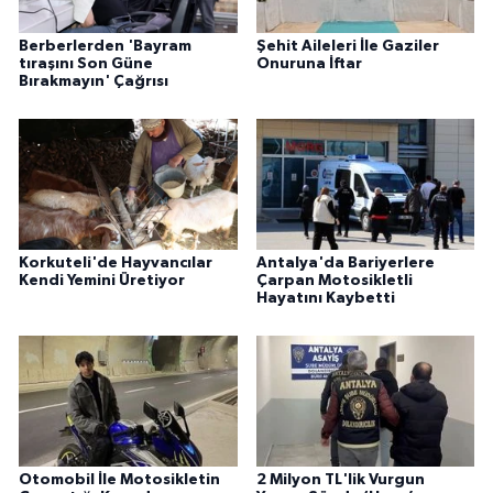
Berberlerden 'Bayram
Şehit Aileleri İle Gaziler
tıraşını Son Güne
Onuruna İftar
Bırakmayın' Çağrısı
Korkuteli'de Hayvancılar
Antalya'da Bariyerlere
Kendi Yemini Üretiyor
Çarpan Motosikletli
Hayatını Kaybetti
Otomobil İle Motosikletin
2 Milyon TL'lik Vurgun