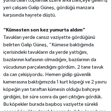
yumurtaları toplamak üzere arka bahçeye gelen iş
yeri çalışanı Galip Güneş, gördüğü manzara
Teknoloji
karşısında hayrete düştü.
Televizyon
“Kümesten son kez yumurta aldım”
Turizm
Tavukları yerde cansız vaziyette gördüğünü
belirten Galip Güneş, “Kümese baktığımda
Yaşam
içerisindeki tavukların da yerde yattığını,
bazılarının kafasının olmadığını, bazılarının da
vücudunun parçalandığını gördüm. 2 tane tavuk
da can çekişiyordu. Hemen gidip güvenlik
kamerasına baktığımızda 1 kurt köpeği ve 2 yavru
köpeğin yan taraftan kümesin olduğu bahçeye
girdiğini, bir süre sonra da geri çıktığını gördük.
Bu köpekler burada başıboş vaziyette sürekli