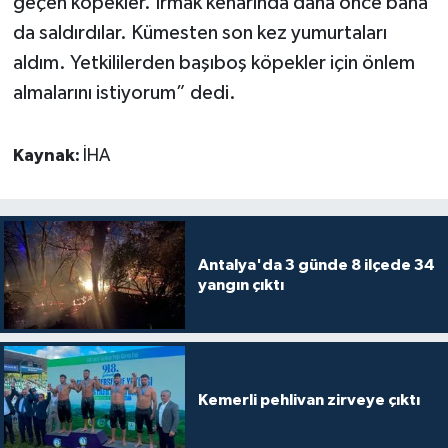
geçen köpekler. Irmak kenarında daha önce bana
da saldırdılar. Kümesten son kez yumurtaları
aldım. Yetkililerden başıboş köpekler için önlem
almalarını istiyorum” dedi.
Kaynak:
İHA
Antalya'da 3 günde 8 ilçede 34
yangın çıktı
Kemerli pehlivan zirveye çıktı