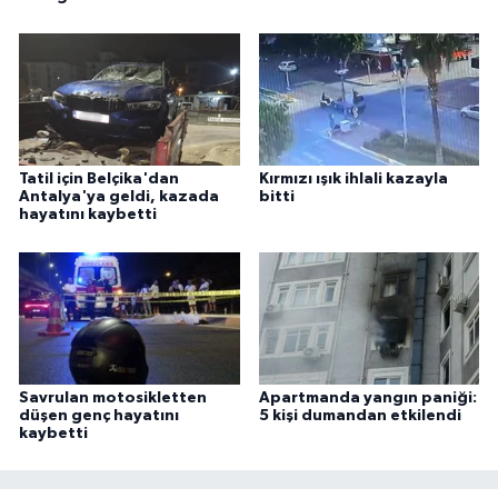
Tatil için Belçika'dan
Kırmızı ışık ihlali kazayla
Antalya'ya geldi, kazada
bitti
hayatını kaybetti
Savrulan motosikletten
Apartmanda yangın paniği:
düşen genç hayatını
5 kişi dumandan etkilendi
kaybetti