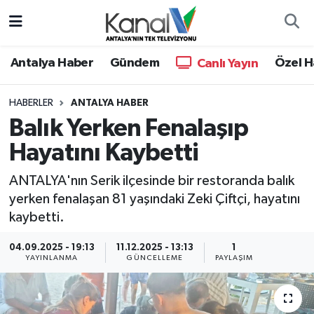
Ana Haber
Nöbetçi Eczaneler
Antalya Haber
Gündem
Özel H
Canlı Yayın
Antalya Haber
Hava Durumu
HABERLER
ANTALYA HABER
Balık Yerken Fenalaşıp
Dünya
Trafik Durumu
Hayatını Kaybetti
Eğitim
Süper Lig Puan Durumu ve Fikstür
ANTALYA'nın Serik ilçesinde bir restoranda balık
Ekonomi
Tüm Manşetler
yerken fenalaşan 81 yaşındaki Zeki Çiftçi, hayatını
kaybetti.
Gündem
Son Dakika Haberleri
04.09.2025 - 19:13
11.12.2025 - 13:13
1
YAYINLANMA
GÜNCELLEME
PAYLAŞIM
Günün Manşetleri
Haber Arşivi
Haber Kuşakları