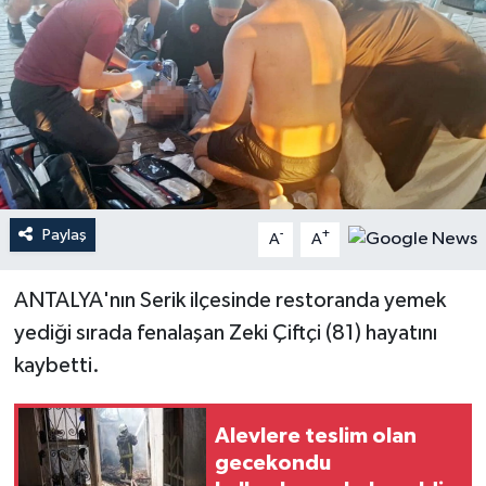
Haberler
KANALV Spor
Kültür Sanat
Magazin
Paylaş
-
+
A
A
Öğle Bülteni
ANTALYA'nın Serik ilçesinde restoranda yemek
Sağlık
yediği sırada fenalaşan Zeki Çiftçi (81) hayatını
kaybetti.
Siyaset
Sosyal medya
Alevlere teslim olan
gecekondu
Spor