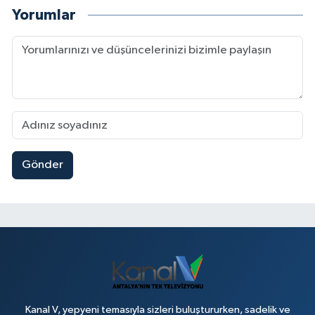
Yorumlar
Gönder
Kanal V, yepyeni temasıyla sizleri buluştururken, sadelik ve