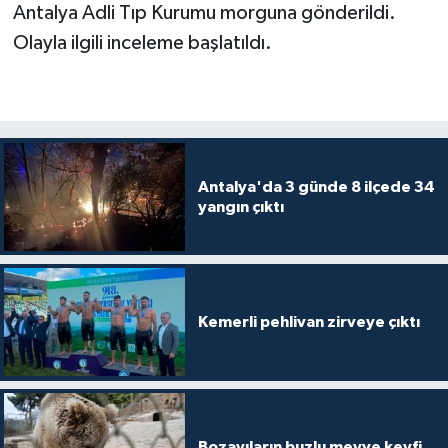
Antalya Adli Tıp Kurumu morguna gönderildi.
Olayla ilgili inceleme başlatıldı.
Antalya'da 3 günde 8 ilçede 34
yangın çıktı
Kemerli pehlivan zirveye çıktı
Bozayıların buzlu meyve keyfi