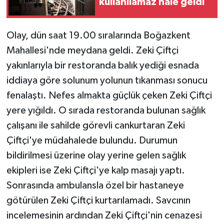
kullanılamaz hale geldi
Teknoloji
Olay, dün saat 19.00 sıralarında Boğazkent
Televizyon
Mahallesi'nde meydana geldi. Zeki Çiftçi
yakınlarıyla bir restoranda balık yediği esnada
Turizm
iddiaya göre solunum yolunun tıkanması sonucu
fenalaştı. Nefes almakta güçlük çeken Zeki Çiftçi
Yaşam
yere yığıldı. O sırada restoranda bulunan sağlık
çalışanı ile sahilde görevli cankurtaran Zeki
Çiftçi'ye müdahalede bulundu. Durumun
bildirilmesi üzerine olay yerine gelen sağlık
ekipleri ise Zeki Çiftçi'ye kalp masajı yaptı.
Sonrasında ambulansla özel bir hastaneye
götürülen Zeki Çiftçi kurtarılamadı. Savcının
incelemesinin ardından Zeki Çiftçi'nin cenazesi