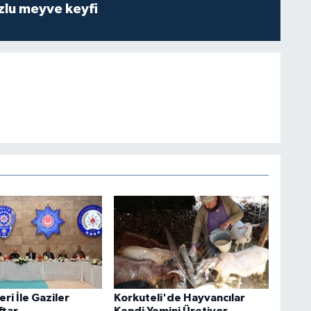
zlu meyve keyfi
eri İle Gaziler
Korkuteli'de Hayvancılar
ftar
Kendi Yemini Üretiyor