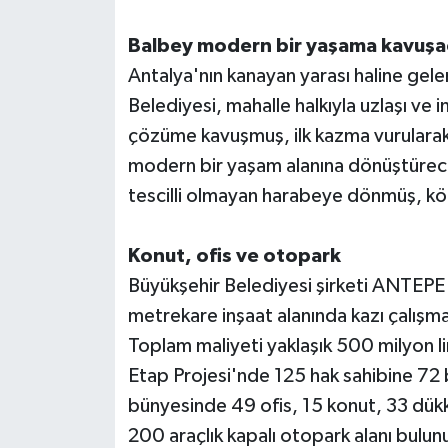
Balbey modern bir yaşama kavuşa
Teknoloji
Antalya'nın kanayan yarası haline gele
Televizyon
Belediyesi, mahalle halkıyla uzlaşı ve
çözüme kavuşmuş, ilk kazma vurularak i
Turizm
modern bir yaşam alanına dönüştürecek
tescilli olmayan harabeye dönmüş, köhn
Yaşam
Konut, ofis ve otopark
Büyükşehir Belediyesi şirketi ANTEPE 
metrekare inşaat alanında kazı çalışma
Toplam maliyeti yaklaşık 500 milyon li
Etap Projesi'nde 125 hak sahibine 72 
bünyesinde 49 ofis, 15 konut, 33 dükka
200 araçlık kapalı otopark alanı bulunuy