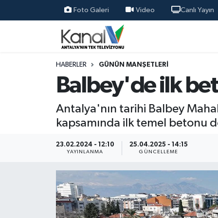
Foto Galeri
Video
Canlı Yayın
Ana Haber
Nöbetçi Eczaneler
Antalya Haber
Hava Durumu
HABERLER
GÜNÜN MANŞETLERI
Balbey'de ilk be
Dünya
Trafik Durumu
Antalya'nın tarihi Balbey Mahal
Eğitim
Süper Lig Puan Durumu ve Fikstür
kapsamında ilk temel betonu d
Ekonomi
Tüm Manşetler
23.02.2024 - 12:10
25.04.2025 - 14:15
YAYINLANMA
GÜNCELLEME
Gündem
Son Dakika Haberleri
Günün Manşetleri
Haber Arşivi
Haber Kuşakları