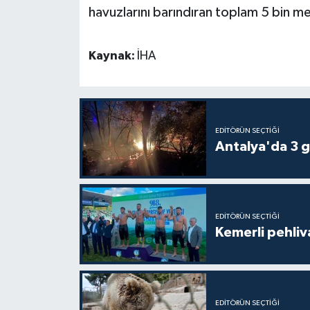
havuzlarını barındıran toplam 5 bin me
Kaynak:
İHA
EDITÖRÜN SEÇTIĞI
Antalya'da 3 g
EDITÖRÜN SEÇTIĞI
Kemerli pehliva
EDITÖRÜN SEÇTIĞI