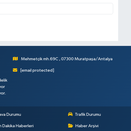
Mehmetçik mh.69C , 07300 Muratpaşa/Antalya
[email protected]
elik
yor
yor.
ava Durumu
Trafik Durumu
 Dakika Haberleri
Haber Arşivi