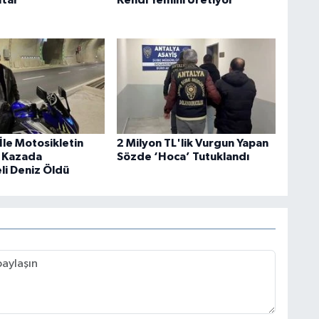
İle Motosikletin
2 Milyon TL'lik Vurgun Yapan
ı Kazada
Sözde ‘Hoca’ Tutuklandı
li Deniz Öldü