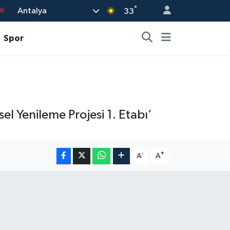
°
Antalya
76
33
17
Spor
01
02
44
4
el Yenileme Projesi 1. Etabı’
-
+
A
A