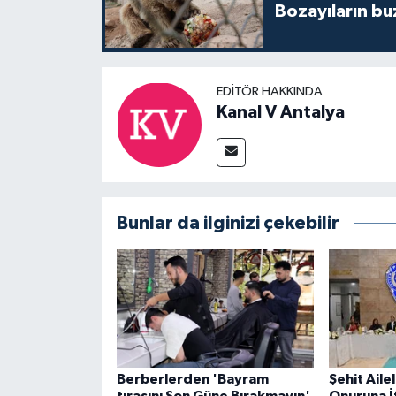
Bozayıların bu
EDITÖR HAKKINDA
Kanal V Antalya
Bunlar da ilginizi çekebilir
Berberlerden 'Bayram
Şehit Ailel
tıraşını Son Güne Bırakmayın'
Onuruna İ