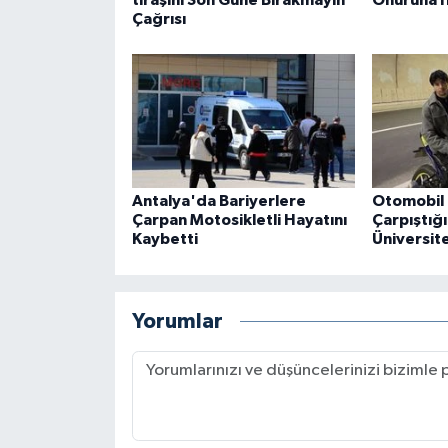
Çağrısı
Antalya'da Bariyerlere
Otomobil 
Çarpan Motosikletli Hayatını
Çarpıştığ
Kaybetti
Üniversite
Yorumlar