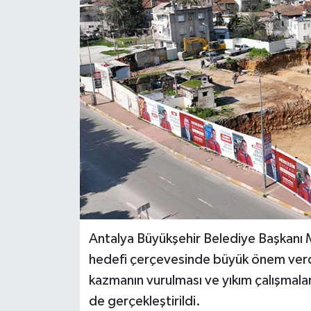
Haberler
KANALV Spor
Kültür Sanat
Magazin
Öğle Bülteni
Sağlık
Siyaset
Antalya Büyükşehir Belediye Başkanı Muh
hedefi çerçevesinde büyük önem verdi
Sosyal medya
kazmanın vurulması ve yıkım çalışmala
de gerçekleştirildi.
Spor