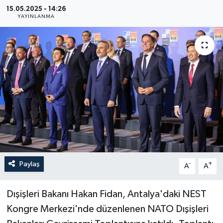
15.05.2025 - 14:26
Haberler
YAYINLANMA
KANALV Spor
Kültür Sanat
Magazin
Öğle Bülteni
Sağlık
Paylaş
-
+
A
A
Siyaset
Dışişleri Bakanı Hakan Fidan, Antalya'daki NEST
Sosyal medya
Kongre Merkezi'nde düzenlenen NATO Dışişleri
Spor