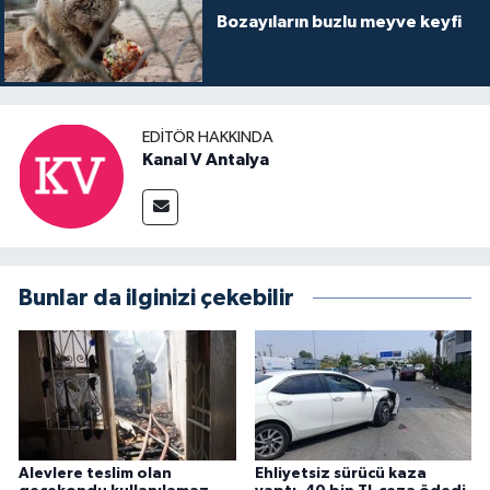
Bozayıların buzlu meyve keyfi
EDITÖR HAKKINDA
Kanal V Antalya
Bunlar da ilginizi çekebilir
Alevlere teslim olan
Ehliyetsiz sürücü kaza