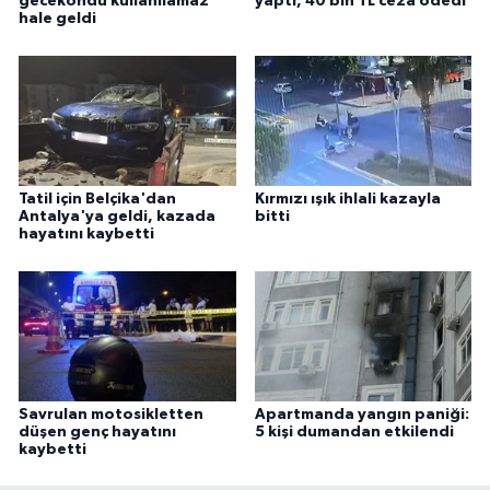
gecekondu kullanılamaz
yaptı, 40 bin TL ceza ödedi
hale geldi
Tatil için Belçika'dan
Kırmızı ışık ihlali kazayla
Antalya'ya geldi, kazada
bitti
hayatını kaybetti
Savrulan motosikletten
Apartmanda yangın paniği:
düşen genç hayatını
5 kişi dumandan etkilendi
kaybetti