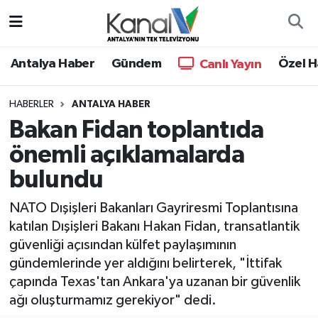
Ana Haber
Nöbetçi Eczaneler
Antalya Haber
Gündem
Özel H
Canlı Yayın
Antalya Haber
Hava Durumu
HABERLER
ANTALYA HABER
Bakan Fidan toplantıda
Dünya
Trafik Durumu
önemli açıklamalarda
Eğitim
Süper Lig Puan Durumu ve Fikstür
bulundu
Ekonomi
Tüm Manşetler
NATO Dışişleri Bakanları Gayriresmi Toplantısına
katılan Dışişleri Bakanı Hakan Fidan, transatlantik
Gündem
Son Dakika Haberleri
güvenliği açısından külfet paylaşımının
gündemlerinde yer aldığını belirterek, "İttifak
Günün Manşetleri
Haber Arşivi
çapında Texas'tan Ankara'ya uzanan bir güvenlik
ağı oluşturmamız gerekiyor" dedi.
Haber Kuşakları