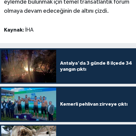
eylemde bulunmak için temel transatlantik forum
olmaya devam edeceğinin de altını çizdi.
Kaynak:
İHA
Antalya'da 3 günde 8 ilçede 34
yangın çıktı
Kemerli pehlivan zirveye çıktı