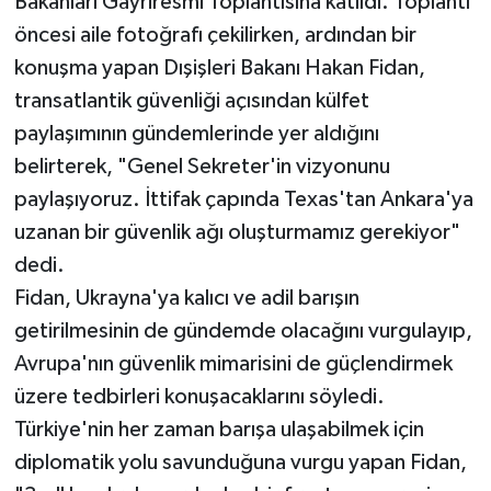
Bakanları Gayriresmi Toplantısına katıldı. Toplantı
öncesi aile fotoğrafı çekilirken, ardından bir
Teknoloji
konuşma yapan Dışişleri Bakanı Hakan Fidan,
transatlantik güvenliği açısından külfet
Televizyon
paylaşımının gündemlerinde yer aldığını
Turizm
belirterek, "Genel Sekreter'in vizyonunu
paylaşıyoruz. İttifak çapında Texas'tan Ankara'ya
Yaşam
uzanan bir güvenlik ağı oluşturmamız gerekiyor"
dedi.
Fidan, Ukrayna'ya kalıcı ve adil barışın
getirilmesinin de gündemde olacağını vurgulayıp,
Avrupa'nın güvenlik mimarisini de güçlendirmek
üzere tedbirleri konuşacaklarını söyledi.
Türkiye'nin her zaman barışa ulaşabilmek için
diplomatik yolu savunduğuna vurgu yapan Fidan,