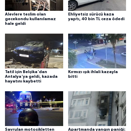
Alevlere teslim olan
Ehliyetsiz sürücü kaza
gecekondu kullanılamaz
yaptı, 40 bin TL ceza ödedi
hale geldi
Tatil için Belçika'dan
Kırmızı ışık ihlali kazayla
Antalya'ya geldi, kazada
bitti
hayatını kaybetti
Savrulan motosikletten
Apartmanda yangın paniği: