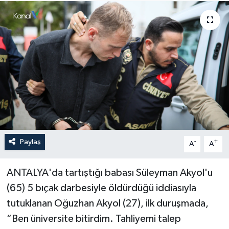
Haberler
KANALV Spor
Kültür Sanat
Magazin
Öğle Bülteni
Paylaş
-
+
A
A
Sağlık
ANTALYA'da tartıştığı babası Süleyman Akyol'u
Siyaset
(65) 5 bıçak darbesiyle öldürdüğü iddiasıyla
Sosyal medya
tutuklanan Oğuzhan Akyol (27), ilk duruşmada,
“Ben üniversite bitirdim. Tahliyemi talep
Spor