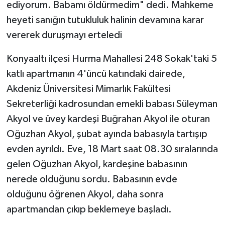
ediyorum. Babamı öldürmedim" dedi. Mahkeme
heyeti sanığın tutukluluk halinin devamına karar
Teknoloji
vererek duruşmayı erteledi
Televizyon
Konyaaltı ilçesi Hurma Mahallesi 248 Sokak'taki 5
katlı apartmanın 4'üncü katındaki dairede,
Turizm
Akdeniz Üniversitesi Mimarlık Fakültesi
Yaşam
Sekreterliği kadrosundan emekli babası Süleyman
Akyol ve üvey kardeşi Buğrahan Akyol ile oturan
Oğuzhan Akyol, şubat ayında babasıyla tartışıp
evden ayrıldı. Eve, 18 Mart saat 08.30 sıralarında
gelen Oğuzhan Akyol, kardeşine babasının
nerede olduğunu sordu. Babasının evde
olduğunu öğrenen Akyol, daha sonra
apartmandan çıkıp beklemeye başladı.