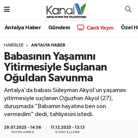
Ana Haber
Nöbetçi Eczaneler
Antalya Haber
Gündem
Özel H
Canlı Yayın
Antalya Haber
Hava Durumu
HABERLER
ANTALYA HABER
Babasının Yaşamını
Dünya
Trafik Durumu
Yitirmesiyle Suçlanan
Eğitim
Süper Lig Puan Durumu ve Fikstür
Oğuldan Savunma
Ekonomi
Tüm Manşetler
Antalya'da babası Süleyman Akyol'un yaşamını
yitirmesiyle suçlanan Oğuzhan Akyol (27),
Gündem
Son Dakika Haberleri
duruşmada "Babamın hayatına ben son
vermedim" dedi, tahliyesini istedi.
Günün Manşetleri
Haber Arşivi
29.07.2025 - 14:56
11.12.2025 - 13:13
YAYINLANMA
GÜNCELLEME
Haber Kuşakları