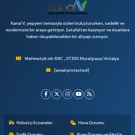
Kanal V, yepyeni temasıyla sizleri buluştururken, sadelik ve
modernizmi bir araya getiriyor. Şatafattan kaçınıyor ve insanlara
haber okuyabilecekleri bir altyapı sunuyor.
Mehmetçik mh.69C , 07300 Muratpaşa/Antalya
[email protected]
Nöbetçi Eczaneler
Hava Durumu
Trafik Durumu
Puan Durumu ve Fikstür