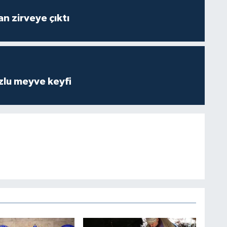
n zirveye çıktı
zlu meyve keyfi