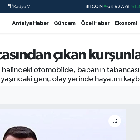
Radyo V
BITCOIN
64.927,78
%1.
DOLAR
47,5894
%0.
Antalya Haber
Gündem
Özel Haber
Ekonomi
EURO
55,0398
%-0.
STERLİN
64,1581
%0.
asından çıkan kurşunla
GRAM ALTIN
6527.85
%0.5
BİST100
13.703
%
rk halindeki otomobilde, babanın tabanca
yaşındaki genç olay yerinde hayatını kaybe