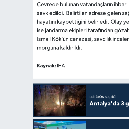
Çevrede bulunan vatandaşların ihbarı ü
sevk edildi. Belirtilen adrese gelen sağ
Teknoloji
hayatını kaybettiğini belirledi. Olay
Televizyon
ise jandarma ekipleri tarafından gözalt
İsmail Kök’ün cenazesi, savcılık incel
Turizm
morguna kaldırıldı.
Yaşam
Kaynak:
İHA
EDITÖRÜN SEÇTIĞI
Antalya'da 3 g