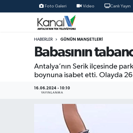
Foto Galeri
Video
Canlı Yayın
Ana Haber
Nöbetçi Eczaneler
Antalya Haber
Hava Durumu
HABERLER
GÜNÜN MANŞETLERI
Babasının tabanc
Dünya
Trafik Durumu
Antalya’nın Serik ilçesinde pa
Eğitim
Süper Lig Puan Durumu ve Fikstür
boynuna isabet etti. Olayda 26 
Ekonomi
Tüm Manşetler
16.06.2024 - 10:10
YAYINLANMA
Gündem
Son Dakika Haberleri
Günün Manşetleri
Haber Arşivi
Haber Kuşakları