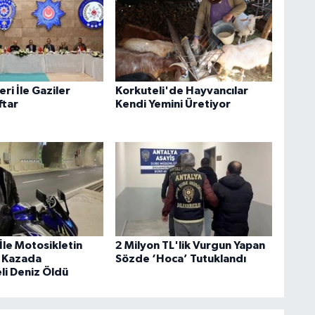
eri İle Gaziler
Korkuteli'de Hayvancılar
ftar
Kendi Yemini Üretiyor
İle Motosikletin
2 Milyon TL'lik Vurgun Yapan
ı Kazada
Sözde ‘Hoca’ Tutuklandı
li Deniz Öldü