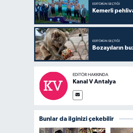
EDITÖRÜN SEÇTIĞI
Kemerli pehliva
EDITÖRÜN SEÇTIĞI
Bozayıların bu
EDITÖR HAKKINDA
Kanal V Antalya
Bunlar da ilginizi çekebilir