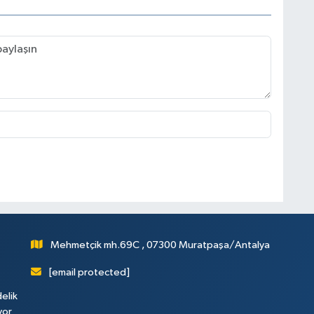
Mehmetçik mh.69C , 07300 Muratpaşa/Antalya
[email protected]
elik
yor