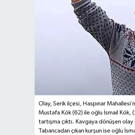
Haberler
KANALV Spor
Kültür Sanat
Magazin
Öğle Bülteni
Sağlık
Siyaset
Olay, Serik ilçesi, Haspınar Mahallesi
Mustafa Kök (62) ile oğlu İsmail Kök, 
Sosyal medya
tartışma çıktı. Kavgaya dönüşen olay 
Tabancadan çıkan kurşun ise oğlu İsma
Spor