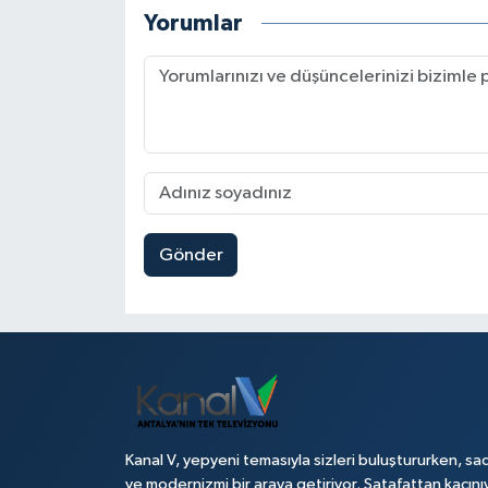
Yorumlar
Gönder
Kanal V, yepyeni temasıyla sizleri buluştururken, sad
ve modernizmi bir araya getiriyor. Şatafattan kaçını