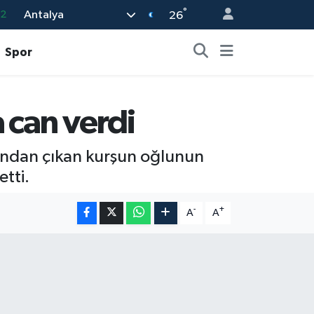
°
Antalya
32
26
08
Spor
02
16
 can verdi
4
11
sından çıkan kurşun oğlunun
tti.
-
+
A
A