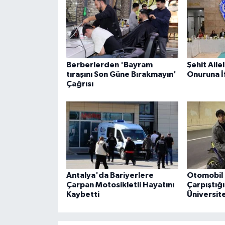
Berberlerden 'Bayram
Şehit Ailel
tıraşını Son Güne Bırakmayın'
Onuruna İ
Çağrısı
Antalya'da Bariyerlere
Otomobil 
Çarpan Motosikletli Hayatını
Çarpıştığ
Kaybetti
Üniversite