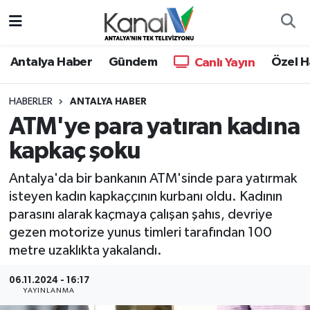
Ana Haber
Nöbetçi Eczaneler
Antalya Haber
Gündem
Özel H
Canlı Yayın
Antalya Haber
Hava Durumu
HABERLER
ANTALYA HABER
ATM'ye para yatıran kadına
Dünya
Trafik Durumu
kapkaç şoku
Eğitim
Süper Lig Puan Durumu ve Fikstür
Antalya'da bir bankanın ATM'sinde para yatırmak
Ekonomi
Tüm Manşetler
isteyen kadın kapkaççının kurbanı oldu. Kadının
parasını alarak kaçmaya çalışan şahıs, devriye
Gündem
Son Dakika Haberleri
gezen motorize yunus timleri tarafından 100
metre uzaklıkta yakalandı.
Günün Manşetleri
Haber Arşivi
06.11.2024 - 16:17
YAYINLANMA
Haber Kuşakları