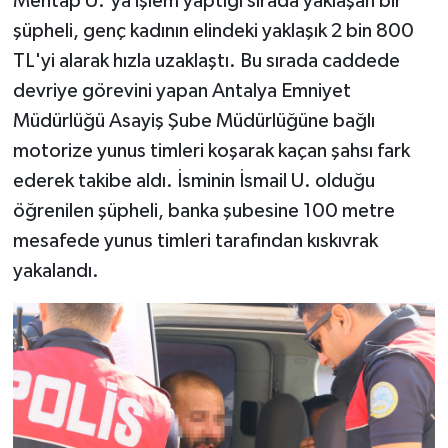
Mehtap U.'ya işlem yaptığı sırada yaklaşan bir
şüpheli, genç kadının elindeki yaklaşık 2 bin 800
Teknoloji
TL'yi alarak hızla uzaklaştı. Bu sırada caddede
devriye görevini yapan Antalya Emniyet
Televizyon
Müdürlüğü Asayiş Şube Müdürlüğüne bağlı
Turizm
motorize yunus timleri koşarak kaçan şahsı fark
ederek takibe aldı. İsminin İsmail U. olduğu
Yaşam
öğrenilen şüpheli, banka şubesine 100 metre
mesafede yunus timleri tarafından kıskıvrak
yakalandı.