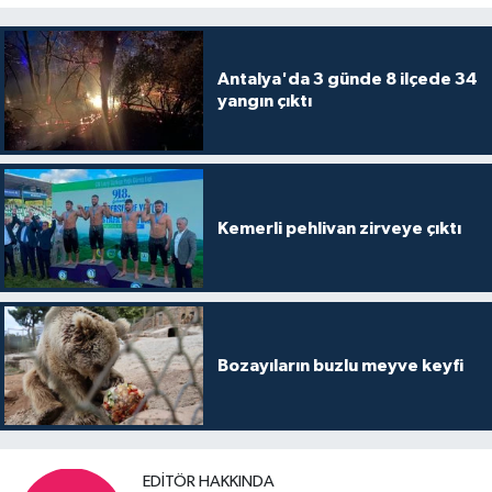
Antalya'da 3 günde 8 ilçede 34
yangın çıktı
Kemerli pehlivan zirveye çıktı
Bozayıların buzlu meyve keyfi
EDITÖR HAKKINDA