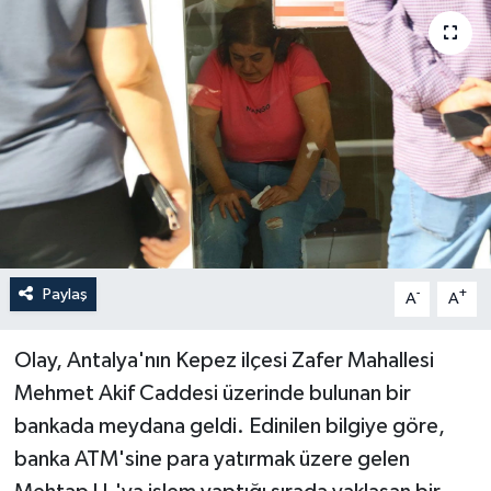
Haberler
KANALV Spor
Kültür Sanat
Magazin
Öğle Bülteni
Paylaş
-
+
A
A
Sağlık
Olay, Antalya'nın Kepez ilçesi Zafer Mahallesi
Siyaset
Mehmet Akif Caddesi üzerinde bulunan bir
bankada meydana geldi. Edinilen bilgiye göre,
Sosyal medya
banka ATM'sine para yatırmak üzere gelen
Spor