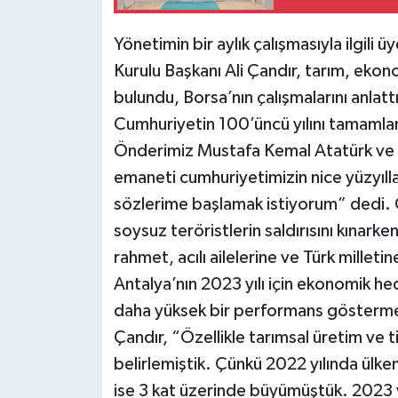
Teknoloji
Yönetimin bir aylık çalışmasıyla ilgili 
Kurulu Başkanı Ali Çandır, tarım, ekon
Televizyon
bulundu, Borsa’nın çalışmalarını anlattı
Cumhuriyetin 100’üncü yılını tamaml
Turizm
Önderimiz Mustafa Kemal Atatürk ve si
emaneti cumhuriyetimizin nice yüzyılla
Yaşam
sözlerime başlamak istiyorum” dedi. 
soysuz teröristlerin saldırısını kınarke
rahmet, acılı ailelerine ve Türk milletine
Antalya’nın 2023 yılı için ekonomik he
daha yüksek bir performans gösterme
Çandır, “Özellikle tarımsal üretim ve 
belirlemiştik. Çünkü 2022 yılında ülk
ise 3 kat üzerinde büyümüştük. 2023 y