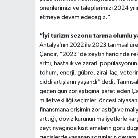
önerilerimizi ve taleplerimizi 2024 yıl
etmeye devam edeceğiz.”
“İyi turizm sezonu tarıma olumlu y
Antalya’nın 2022 ile 2023 tarımsal üre
Çandır, “2023 'de zeytin haricinde reko
arttı, hastalık ve zararlı popülasyonun
tohum, enerji, gübre, zirai ilaç, veteri
ciddi artışların yaşandı" dedi. Tarımsa
geçen gün zorlaştığına işaret eden Ç
milletvekilliği seçimleri öncesi piyasa
finansmana erişimin zorlaştığı ve maliy
arttığı, döviz kurunun maliyetlerle kar
zeytinyağında kısıtlamaların görüldüğ
geçişlerde yaşanan sorunların devam ett