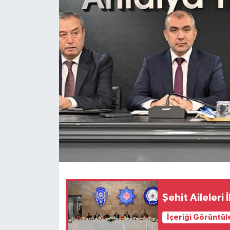
Haberler
KANALV Spor
Kültür Sanat
Magazin
Öğle Bülteni
Sağlık
Siyaset
Şehit Aileleri 
Sosyal medya
İçeriği Görüntül
Spor