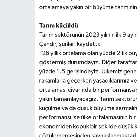
ortalamaya yakın bir büyüme tahmini
Tarım küçüldü
Tarım sektörünün 2023 yılının ilk 9 a
Çandır, şunları kaydetti:
“26 yıllık ortalama olan yüzde 2’lik b
göstermiş durumdayız. Diğer taraftan 20
yüzde 1.5 gerisindeyiz. Ülkemiz geneli 
rakamlarla geçerken yaşadıklarımız ve t
ortalaması civarında bir performansa sa
yakın tamamlayacağız. Tarım sektörüm
küçülme ya da düşük büyüme sarmalına 
performansı ise ülke ortalamasının bir
ekonomiden kopuk bir şekilde düşük kal
çözülememesinden kaynaklanmaktadır.