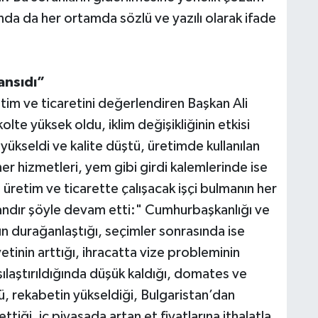
ında da her ortamda sözlü ve yazılı olarak ifade
ansıdı”
tim ve ticaretini değerlendiren Başkan Ali
lte yüksek oldu, iklim değişikliğinin etkisi
 yükseldi ve kalite düştü, üretimde kullanılan
ner hizmetleri, yem gibi girdi kalemlerinde ise
l üretim ve ticarette çalışacak işçi bulmanın her
andır şöyle devam etti:" Cumhurbaşkanlığı ve
nın durağanlaştığı, seçimler sonrasında ise
etinin arttığı, ihracatta vize probleminin
şılaştırıldığında düşük kaldığı, domates ve
ü, rekabetin yükseldiği, Bulgaristan’dan
iği, iç piyasada artan et fiyatlarına ithalatla