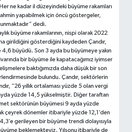
. Her ne kadar il düzeyindeki büyüme rakamları
tahmin yapabilmek için öncü göstergeler,
ulunmaktadır” dedi.
ylık büyüme rakamlarının, nispi olarak 2022
a girildiğini gösterdiğini kaydeden Çandır,
e 4,6 büyüdü. Son 3 ayda bu büyümeye yakın
civarında bir büyüme ile kapatacağımız iyimser
elişmelere baktığımızda daha düşük bir son
endirmesinde bulundu. Çandır, sektörlerin
ır, “26 yıllık ortalaması yüzde 5 olan vergi
ayda yüzde 14,5 yükselmiştir. Diğer taraftan
hizmet sektörünün büyümesi 9 ayda yüzde
ak çeyrek dönemler itibariyle yüzde 12,1’den
,3’e gerileyen bir büyüme trendi dolayısıyla
 büyüme beklemekteyiz. Yılsonu itibariyle de