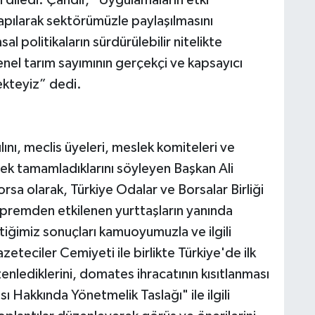
i diledi. Çandır, “Uygulamaların etki
yapılarak sektörümüzle paylaşılmasını
l politikaların sürdürülebilir nitelikte
nel tarım sayımının gerçekçi ve kapsayıcı
kteyiz” dedi.
ını, meclis üyeleri, meslek komiteleri ve
erek tamamladıklarını söyleyen Başkan Ali
orsa olarak, Türkiye Odalar ve Borsalar Birliği
depremden etkilenen yurttaşların yanında
tiğimiz sonuçları kamuoyumuzla ve ilgili
eteciler Cemiyeti ile birlikte Türkiye'de ilk
enlediklerini, domates ihracatının kısıtlanması
ı Hakkında Yönetmelik Taslağı" ile ilgili