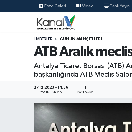
Foto Galeri
Video
Canlı Yayın
Ana Haber
Nöbetçi Eczaneler
Antalya Haber
Hava Durumu
HABERLER
GÜNÜN MANŞETLERI
ATB Aralık meclis
Dünya
Trafik Durumu
Antalya Ticaret Borsası (ATB) A
Eğitim
Süper Lig Puan Durumu ve Fikstür
başkanlığında ATB Meclis Salon
Ekonomi
Tüm Manşetler
27.12.2023 - 14:56
1
YAYINLANMA
PAYLAŞIM
Gündem
Son Dakika Haberleri
Günün Manşetleri
Haber Arşivi
Haber Kuşakları