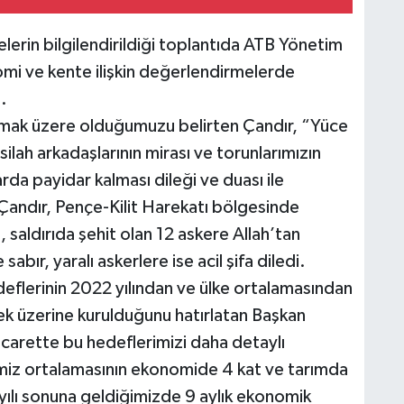
üyelerin bilgilendirildiği toplantıda ATB Yönetim
omi ve kente ilişkin değerlendirmelerde
.
amak üzere olduğumuzu belirten Çandır, “Yüce
lah arkadaşlarının mirası ve torunlarımızın
rda payidar kalması dileği ve duası ile
Çandır, Pençe-Kilit Harekatı bölgesinde
n, saldırıda şehit olan 12 askere Allah’tan
 sabır, yaralı askerlere ise acil şifa diledi.
deflerinin 2022 yılından ve ülke ortalamasından
k üzerine kurulduğunu hatırlatan Başkan
ticarette bu hedeflerimizi daha detaylı
emiz ortalamasının ekonomide 4 kat ve tarımda
ılı sonuna geldiğimizde 9 aylık ekonomik