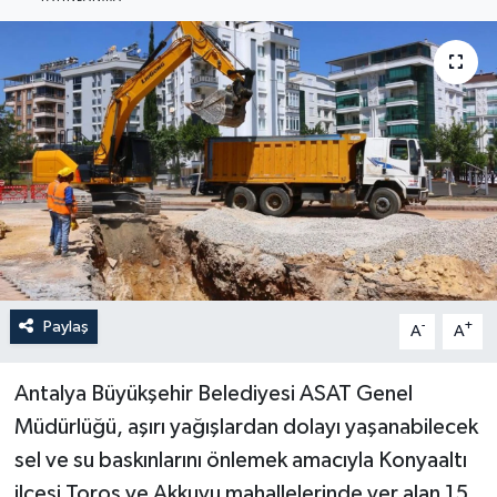
Haberler
KANALV Spor
Kültür Sanat
Magazin
Öğle Bülteni
Sağlık
Paylaş
-
+
A
A
Siyaset
Antalya Büyükşehir Belediyesi ASAT Genel
Müdürlüğü, aşırı yağışlardan dolayı yaşanabilecek
Sosyal medya
sel ve su baskınlarını önlemek amacıyla Konyaaltı
ilçesi Toros ve Akkuyu mahallelerinde yer alan 15.
Spor