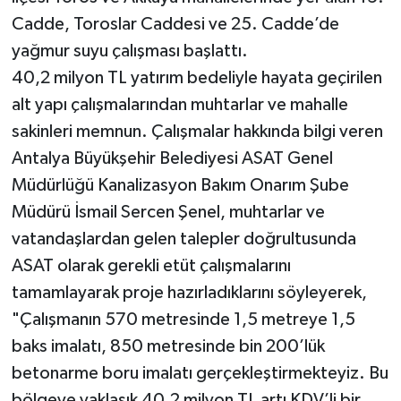
Cadde, Toroslar Caddesi ve 25. Cadde’de
Teknoloji
yağmur suyu çalışması başlattı.
40,2 milyon TL yatırım bedeliyle hayata geçirilen
Televizyon
alt yapı çalışmalarından muhtarlar ve mahalle
sakinleri memnun. Çalışmalar hakkında bilgi veren
Turizm
Antalya Büyükşehir Belediyesi ASAT Genel
Yaşam
Müdürlüğü Kanalizasyon Bakım Onarım Şube
Müdürü İsmail Sercen Şenel, muhtarlar ve
vatandaşlardan gelen talepler doğrultusunda
ASAT olarak gerekli etüt çalışmalarını
tamamlayarak proje hazırladıklarını söyleyerek,
"Çalışmanın 570 metresinde 1,5 metreye 1,5
baks imalatı, 850 metresinde bin 200’lük
betonarme boru imalatı gerçekleştirmekteyiz. Bu
bölgeye yaklaşık 40,2 milyon TL artı KDV’li bir