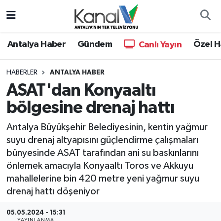
Ana Haber
Nöbetçi Eczaneler
Antalya Haber
Gündem
Özel H
Canlı Yayın
Antalya Haber
Hava Durumu
HABERLER
ANTALYA HABER
ASAT'dan Konyaaltı
Dünya
Trafik Durumu
bölgesine drenaj hattı
Eğitim
Süper Lig Puan Durumu ve Fikstür
Antalya Büyükşehir Belediyesinin, kentin yağmur
Ekonomi
Tüm Manşetler
suyu drenaj altyapısını güçlendirme çalışmaları
bünyesinde ASAT tarafından ani su baskınlarını
Gündem
Son Dakika Haberleri
önlemek amacıyla Konyaaltı Toros ve Akkuyu
mahallelerine bin 420 metre yeni yağmur suyu
Günün Manşetleri
Haber Arşivi
drenaj hattı döşeniyor
Haber Kuşakları
05.05.2024 - 15:31
YAYINLANMA