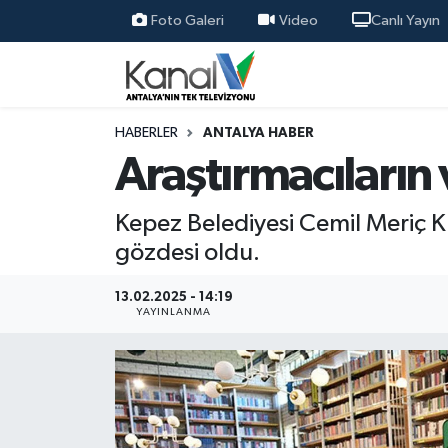
Foto Galeri
Video
Canlı Yayın
Ana Haber
Nöbetçi Eczaneler
Antalya Haber
Hava Durumu
HABERLER
ANTALYA HABER
Araştırmacıların 
Dünya
Trafik Durumu
Kepez Belediyesi Cemil Meriç Kü
Eğitim
Süper Lig Puan Durumu ve Fikstür
gözdesi oldu.
Ekonomi
Tüm Manşetler
13.02.2025 - 14:19
YAYINLANMA
Gündem
Son Dakika Haberleri
Günün Manşetleri
Haber Arşivi
Haber Kuşakları