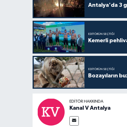
Antalya'da 3 g
EDITÖRÜN SEÇTIĞI
Kemerli pehliva
EDITÖRÜN SEÇTIĞI
Bozayıların bu
EDITÖR HAKKINDA
Kanal V Antalya