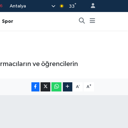
76
°
Antalya
33
17
Spor
01
02
12
4
rmacıların ve öğrencilerin
-
+
A
A