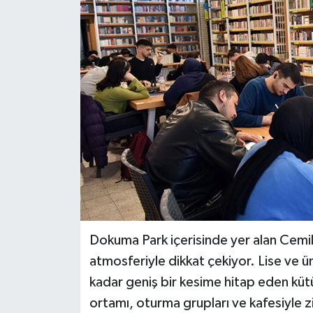
Haberler
KANALV Spor
Kültür Sanat
Magazin
Öğle Bülteni
Sağlık
Siyaset
Dokuma Park içerisinde yer alan Cemil
atmosferiyle dikkat çekiyor. Lise ve 
Sosyal medya
kadar geniş bir kesime hitap eden küt
ortamı, oturma grupları ve kafesiyle zi
Spor