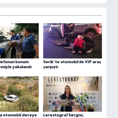
elefonun konum
Serik'te otomobil ile VIP araç
emiyle yakalandı
çarpıştı
a otomobil dereye
Lerestograf Sergisi,