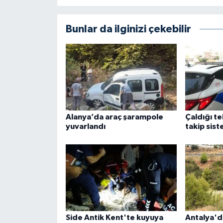
Bunlar da ilginizi çekebilir
Alanya’da araç şarampole
Çaldığı t
yuvarlandı
takip sist
Side Antik Kent'te kuyuya
Antalya'd