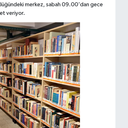
yüklüğündeki merkez, sabah 09.00'dan gece
et veriyor.