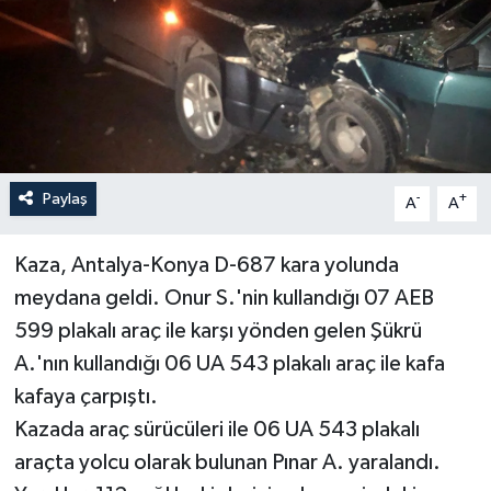
Haberler
KANALV Spor
Kültür Sanat
Paylaş
-
+
A
A
Magazin
Öğle Bülteni
Kaza, Antalya-Konya D-687 kara yolunda
meydana geldi. Onur S.'nin kullandığı 07 AEB
Sağlık
599 plakalı araç ile karşı yönden gelen Şükrü
A.'nın kullandığı 06 UA 543 plakalı araç ile kafa
Siyaset
kafaya çarpıştı.
Kazada araç sürücüleri ile 06 UA 543 plakalı
Sosyal medya
araçta yolcu olarak bulunan Pınar A. yaralandı.
Spor