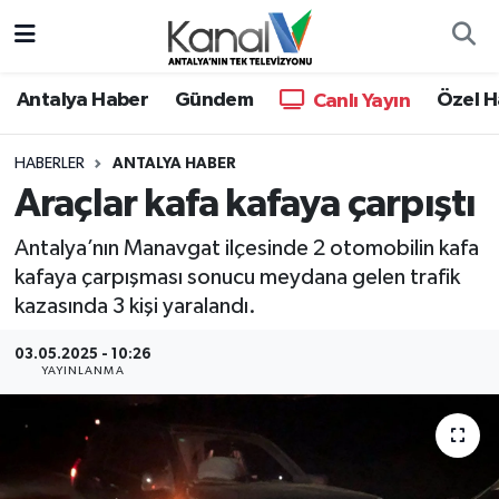
Ana Haber
Nöbetçi Eczaneler
Antalya Haber
Gündem
Özel H
Canlı Yayın
Antalya Haber
Hava Durumu
HABERLER
ANTALYA HABER
Araçlar kafa kafaya çarpıştı
Dünya
Trafik Durumu
Antalya’nın Manavgat ilçesinde 2 otomobilin kafa
Eğitim
Süper Lig Puan Durumu ve Fikstür
kafaya çarpışması sonucu meydana gelen trafik
kazasında 3 kişi yaralandı.
Ekonomi
Tüm Manşetler
03.05.2025 - 10:26
Gündem
Son Dakika Haberleri
YAYINLANMA
Günün Manşetleri
Haber Arşivi
Haber Kuşakları