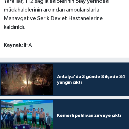
Yaralılar, 112 sağlık ekiplerinin olay yerindeki
müdahalelerinin ardından ambulanslarla
Teknoloji
Manavgat ve Serik Devlet Hastanelerine
kaldırıldı.
Televizyon
Turizm
Kaynak:
İHA
Yaşam
Antalya'da 3 günde 8 ilçede 34
yangın çıktı
Kemerli pehlivan zirveye çıktı