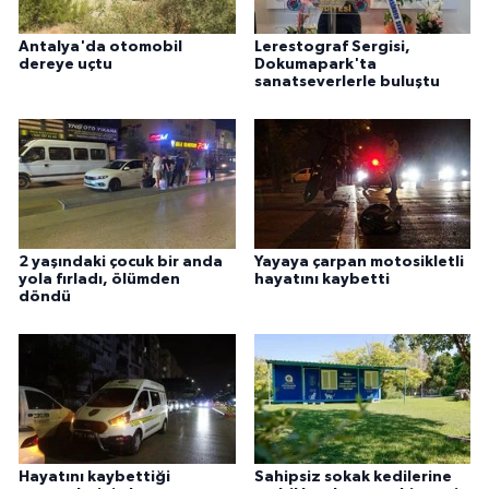
Antalya'da otomobil
Lerestograf Sergisi,
dereye uçtu
Dokumapark'ta
sanatseverlerle buluştu
2 yaşındaki çocuk bir anda
Yayaya çarpan motosikletli
yola fırladı, ölümden
hayatını kaybetti
döndü
Hayatını kaybettiği
Sahipsiz sokak kedilerine