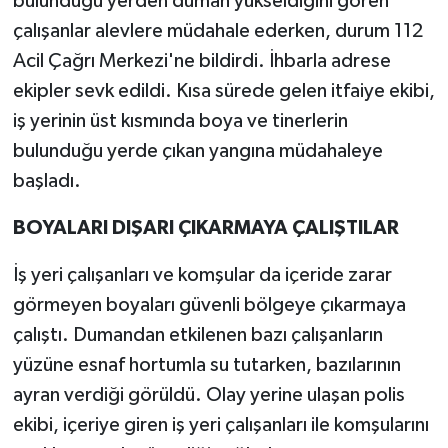
bulunduğu yerden duman yükseldiğini gören
çalışanlar alevlere müdahale ederken, durum 112
Teknoloji
Acil Çağrı Merkezi'ne bildirdi. İhbarla adrese
ekipler sevk edildi. Kısa sürede gelen itfaiye ekibi,
Televizyon
iş yerinin üst kısmında boya ve tinerlerin
Turizm
bulunduğu yerde çıkan yangına müdahaleye
başladı.
Yaşam
BOYALARI DIŞARI ÇIKARMAYA ÇALIŞTILAR
İş yeri çalışanları ve komşular da içeride zarar
görmeyen boyaları güvenli bölgeye çıkarmaya
çalıştı. Dumandan etkilenen bazı çalışanların
yüzüne esnaf hortumla su tutarken, bazılarının
ayran verdiği görüldü. Olay yerine ulaşan polis
ekibi, içeriye giren iş yeri çalışanları ile komşularını