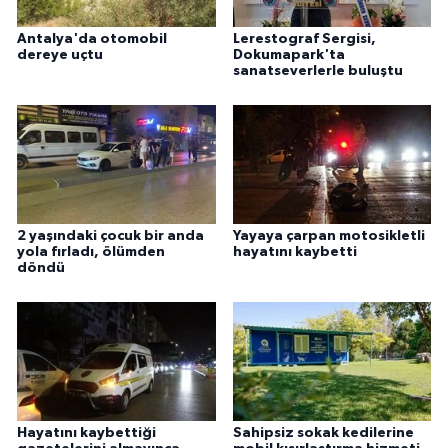
Antalya'da otomobil
Lerestograf Sergisi,
dereye uçtu
Dokumapark'ta
sanatseverlerle buluştu
2 yaşındaki çocuk bir anda
Yayaya çarpan motosikletli
yola fırladı, ölümden
hayatını kaybetti
döndü
Hayatını kaybettiği
Sahipsiz sokak kedilerine