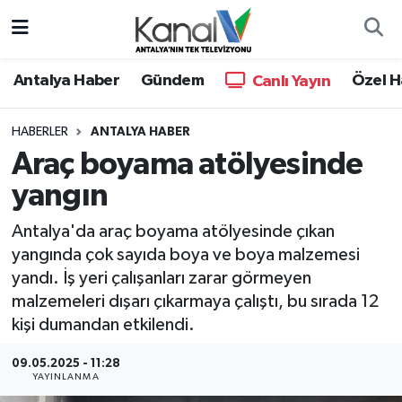
Ana Haber
Nöbetçi Eczaneler
Antalya Haber
Gündem
Özel H
Canlı Yayın
Antalya Haber
Hava Durumu
HABERLER
ANTALYA HABER
Araç boyama atölyesinde
Dünya
Trafik Durumu
yangın
Eğitim
Süper Lig Puan Durumu ve Fikstür
Antalya'da araç boyama atölyesinde çıkan
Ekonomi
Tüm Manşetler
yangında çok sayıda boya ve boya malzemesi
yandı. İş yeri çalışanları zarar görmeyen
Gündem
Son Dakika Haberleri
malzemeleri dışarı çıkarmaya çalıştı, bu sırada 12
kişi dumandan etkilendi.
Günün Manşetleri
Haber Arşivi
09.05.2025 - 11:28
YAYINLANMA
Haber Kuşakları