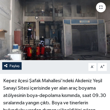
Haberler
KANALV Spor
Kültür Sanat
Magazin
Öğle Bülteni
Paylaş
-
+
A
A
Sağlık
Kepez ilçesi Şafak Mahallesi'ndeki Akdeniz Yeşil
Siyaset
Sanayi Sitesi içerisinde yer alan araç boyama
atölyesinin boya-depolama kısmında, saat 09.30
Sosyal medya
sıralarında yangın çıktı. Boya ve tinerlerin
Spor