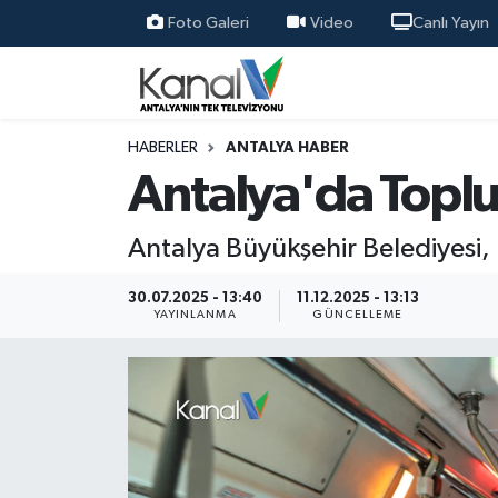
Foto Galeri
Video
Canlı Yayın
Ana Haber
Nöbetçi Eczaneler
Antalya Haber
Hava Durumu
HABERLER
ANTALYA HABER
Antalya'da Topl
Dünya
Trafik Durumu
Antalya Büyükşehir Belediyesi, 
Eğitim
Süper Lig Puan Durumu ve Fikstür
30.07.2025 - 13:40
11.12.2025 - 13:13
Ekonomi
Tüm Manşetler
YAYINLANMA
GÜNCELLEME
Gündem
Son Dakika Haberleri
Günün Manşetleri
Haber Arşivi
Haber Kuşakları