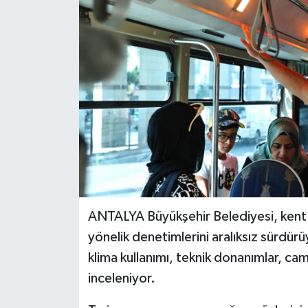
Haberler
KANALV Spor
Kültür Sanat
Magazin
Öğle Bülteni
Sağlık
ANTALYA Büyükşehir Belediyesi, kent m
Siyaset
yönelik denetimlerini aralıksız sürdürüy
klima kullanımı, teknik donanımlar, cam 
Sosyal medya
inceleniyor.
Spor