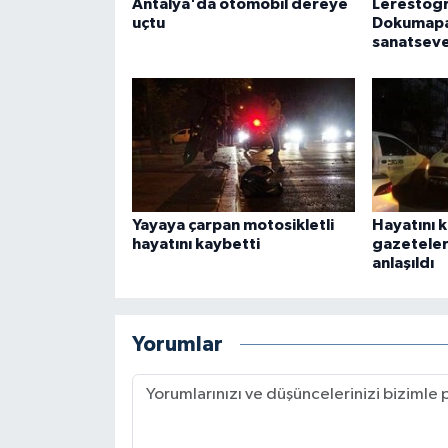
Antalya'da otomobil dereye
Lerestogr
uçtu
Dokumapa
sanatseve
Yayaya çarpan motosikletli
Hayatını 
hayatını kaybetti
gazeteler
anlaşıldı
Yorumlar