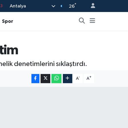
°
Antalya
63
26
16
Spor
02
07
tim
5
0
lik denetimlerini sıklaştırdı.
-
+
A
A