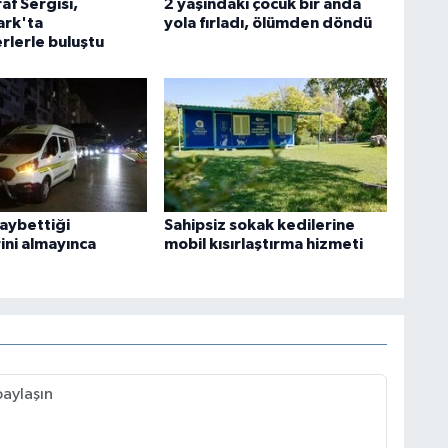
af Sergisi,
2 yaşındaki çocuk bir anda
rk'ta
yola fırladı, ölümden döndü
rlerle buluştu
kaybettiği
Sahipsiz sokak kedilerine
ini almayınca
mobil kısırlaştırma hizmeti