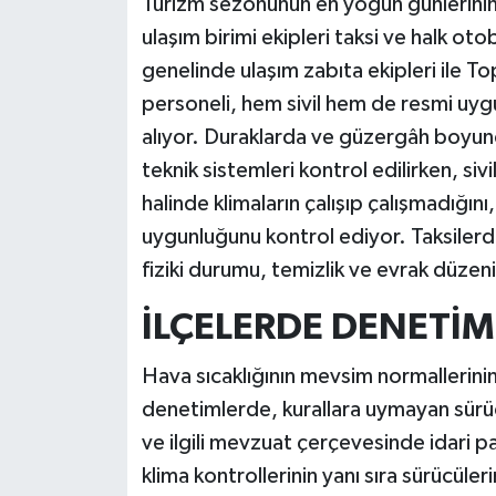
Turizm sezonunun en yoğun günlerinin
ulaşım birimi ekipleri taksi ve halk oto
Teknoloji
genelinde ulaşım zabıta ekipleri ile
personeli, hem sivil hem de resmi uygu
Televizyon
alıyor. Duraklarda ve güzergâh boyun
Turizm
teknik sistemleri kontrol edilirken, siv
halinde klimaların çalışıp çalışmadığın
Yaşam
uygunluğunu kontrol ediyor. Taksilerde
fiziki durumu, temizlik ve evrak düzen
İLÇELERDE DENETİM
Hava sıcaklığının mevsim normallerini
denetimlerde, kurallara uymayan sür
ve ilgili mevzuat çerçevesinde idari p
klima kontrollerinin yanı sıra sürücüleri