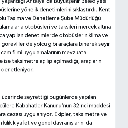
 yaşandığı Antalya'da Büyükşehir Belediyesi
büslerine yönelik denetimlerini sıklaştırdı. Kent
 Toplu Taşıma ve Denetleme Şube Müdürlüğü
lamalarla otobüsleri ve taksileri mercek altına
ca yapılan denetimlerde otobüslerin klima ve
il görevliler de yolcu gibi araçlara binerek seyir
ı, cam filmi uygulamalarının mevzuata
 ise taksimetre açılıp açılmadığı, araçların
i denetleniyor.
n üzerinde seyrettiği bugünlerde yapılan
ücülere Kabahatler Kanunu'nun 32'nci maddesi
ara cezası uygulanıyor. Ekipler, taksimetre ve
n kılık kıyafet ve genel davranışlarını da