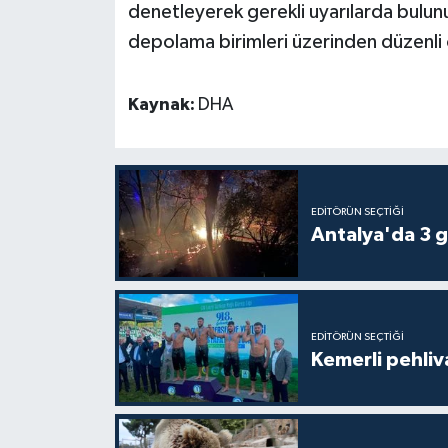
denetleyerek gerekli uyarılarda bulunu
depolama birimleri üzerinden düzenli o
Kaynak:
DHA
EDITÖRÜN SEÇTIĞI
Antalya'da 3 g
EDITÖRÜN SEÇTIĞI
Kemerli pehliva