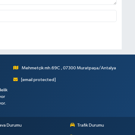
Mehmetçik mh.69C , 07300 Muratpaşa/Antalya
[email protected]
elik
yor
yor.
ava Durumu
Trafik Durumu