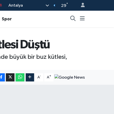
18
°
Antalya
29
8
Spor
2
8
3
lesi Düştü
4
e büyük bir buz kütlesi,
-
+
A
A