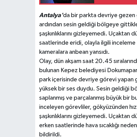
Teknoloji
Antalya'
da bir parkta devriye gezen g
ardından sesin geldiği bölgeye gittik
Televizyon
şaşkınlıklarını gizleyemedi. Uçaktan d
saatlerinde eridi, olayla ilgili incelem
Turizm
kameralara anbean yansıdı.
Olay, dün akşam saat 20.45 sıralarınd
Yaşam
bulunan Kepez belediyesi Dokumapark'
park içerisinde devriye görevi yapan g
yüksek bir ses duydu. Sesin geldiği b
saplanmış ve parçalanmış büyük bir bu
inceleyen görevliler, gökyüzünden hız
şaşkınlıklarını gizleyemedi. Uçaktan d
erken saatlerinde hava sıcaklığı nedeniy
bildirildi.