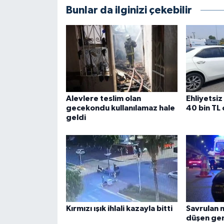
Bunlar da ilginizi çekebilir
Alevlere teslim olan
Ehliyetsiz
gecekondu kullanılamaz hale
40 bin TL
geldi
Kırmızı ışık ihlali kazayla bitti
Savrulan 
düşen gen