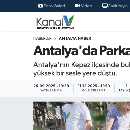
Foto Galeri
Video
Canlı Yayın
Ana Haber
Nöbetçi Eczaneler
Antalya Haber
Hava Durumu
HABERLER
ANTALYA HABER
Antalya'da Park
Dünya
Trafik Durumu
Antalya'nın Kepez ilçesinde b
Eğitim
Süper Lig Puan Durumu ve Fikstür
yüksek bir sesle yere düştü.
Ekonomi
Tüm Manşetler
26.09.2025 - 13:28
11.12.2025 - 13:13
1
YAYINLANMA
GÜNCELLEME
PAYLA
Gündem
Son Dakika Haberleri
Günün Manşetleri
Haber Arşivi
Haber Kuşakları