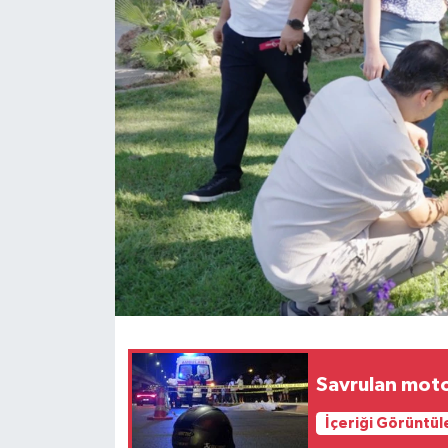
Haberler
KANALV Spor
Kültür Sanat
Magazin
Öğle Bülteni
Sağlık
Siyaset
Savrulan moto
Sosyal medya
İçeriği Görüntül
Spor