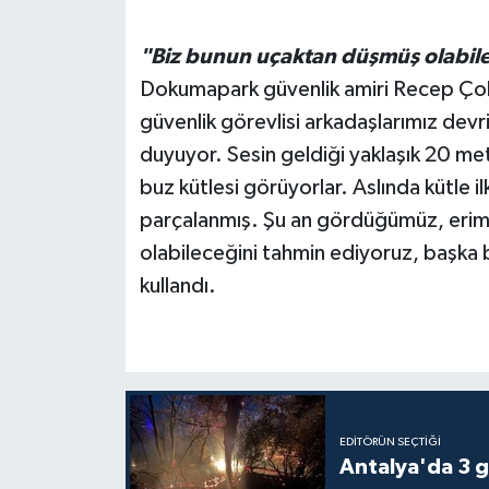
"Biz bunun uçaktan düşmüş olabile
Dokumapark güvenlik amiri Recep Çob
güvenlik görevlisi arkadaşlarımız dev
duyuyor. Sesin geldiği yaklaşık 20 me
buz kütlesi görüyorlar. Aslında kütle 
parçalanmış. Şu an gördüğümüz, erimi
olabileceğini tahmin ediyoruz, başka bi
kullandı.
EDITÖRÜN SEÇTIĞI
Antalya'da 3 g