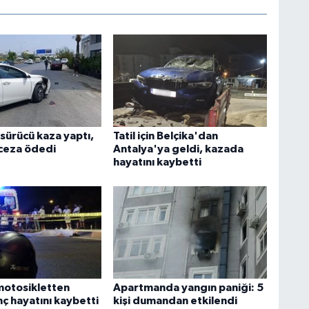
 sürücü kaza yaptı,
Tatil için Belçika'dan
 ceza ödedi
Antalya'ya geldi, kazada
hayatını kaybetti
motosikletten
Apartmanda yangın paniği: 5
ç hayatını kaybetti
kişi dumandan etkilendi