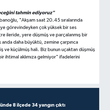
ceğini tahmin ediyoruz"
anoğlu, "Akşam saat 20.45 sıralarında
riye görevindeyken çok yüksek bir ses
tre ileride, yere düşmüş ve parçalanmış bir
ilk anda daha büyüktü, zemine çarpınca
ş ve küçülmüş hali. Biz bunun uçaktan düşmüş
r ihtimal aklımıza gelmiyor" ifadelerini
ünde 8 ilçede 34 yangın çıktı