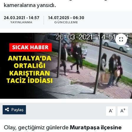
kameralarına yansıdı.
Haberler
24.03.2021 - 14:57
14.07.2025 - 06:30
YAYINLANMA
GÜNCELLEME
KANALV Spor
Kültür Sanat
Magazin
Öğle Bülteni
Sağlık
Siyaset
Paylaş
-
+
A
A
Sosyal medya
Olay, geçtiğimiz günlerde
Muratpaşa ilçesine
Spor