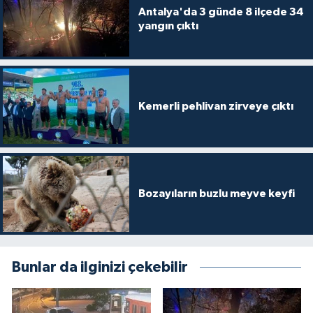
Antalya'da 3 günde 8 ilçede 34
yangın çıktı
Kemerli pehlivan zirveye çıktı
Bozayıların buzlu meyve keyfi
Bunlar da ilginizi çekebilir