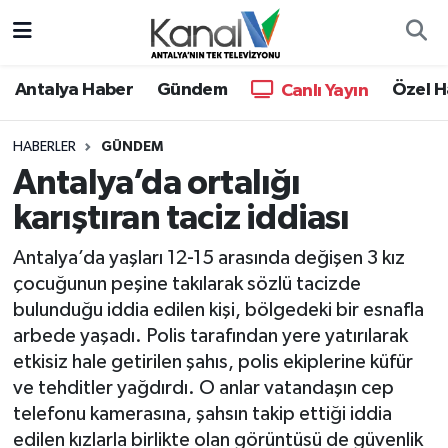
Ana Haber
Nöbetçi Eczaneler
Antalya Haber
Gündem
Özel H
Canlı Yayın
Antalya Haber
Hava Durumu
HABERLER
GÜNDEM
Antalya’da ortalığı
Dünya
Trafik Durumu
karıştıran taciz iddiası
Eğitim
Süper Lig Puan Durumu ve Fikstür
Antalya’da yaşları 12-15 arasında değişen 3 kız
Ekonomi
Tüm Manşetler
çocuğunun peşine takılarak sözlü tacizde
bulunduğu iddia edilen kişi, bölgedeki bir esnafla
Gündem
Son Dakika Haberleri
arbede yaşadı. Polis tarafından yere yatırılarak
etkisiz hale getirilen şahıs, polis ekiplerine küfür
Günün Manşetleri
Haber Arşivi
ve tehditler yağdırdı. O anlar vatandaşın cep
telefonu kamerasına, şahsın takip ettiği iddia
Haber Kuşakları
edilen kızlarla birlikte olan görüntüsü de güvenlik