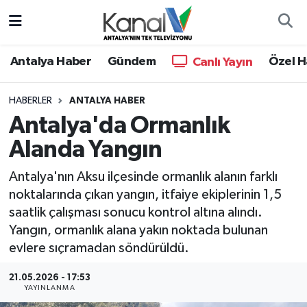
Ana Haber
Nöbetçi Eczaneler
Antalya Haber
Gündem
Özel H
Canlı Yayın
Antalya Haber
Hava Durumu
HABERLER
ANTALYA HABER
Antalya'da Ormanlık
Dünya
Trafik Durumu
Alanda Yangın
Eğitim
Süper Lig Puan Durumu ve Fikstür
Antalya'nın Aksu ilçesinde ormanlık alanın farklı
Ekonomi
Tüm Manşetler
noktalarında çıkan yangın, itfaiye ekiplerinin 1,5
saatlik çalışması sonucu kontrol altına alındı.
Gündem
Son Dakika Haberleri
Yangın, ormanlık alana yakın noktada bulunan
evlere sıçramadan söndürüldü.
Günün Manşetleri
Haber Arşivi
21.05.2026 - 17:53
YAYINLANMA
Haber Kuşakları