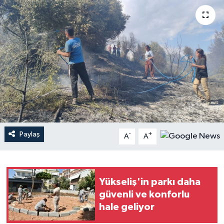
Haberler
KANALV Spor
Kültür Sanat
Magazin
Öğle Bülteni
Paylaş
-
+
A
A
Sağlık
Siyaset
Yükseliş'in parkı daha
güvenli ve konforlu
Sosyal medya
hale geliyor
Spor