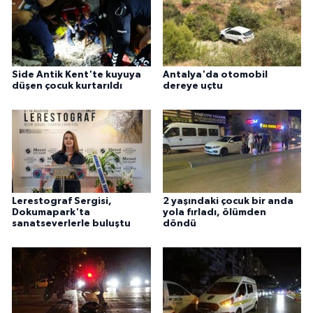
Side Antik Kent'te kuyuya
Antalya'da otomobil
düşen çocuk kurtarıldı
dereye uçtu
Lerestograf Sergisi,
2 yaşındaki çocuk bir anda
Dokumapark'ta
yola fırladı, ölümden
sanatseverlerle buluştu
döndü