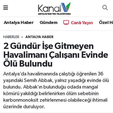
Ana Haber
Nöbetçi Eczaneler
Antalya Haber
Gündem
Özel H
Canlı Yayın
Antalya Haber
Hava Durumu
HABERLER
ANTALYA HABER
2 Gündür İşe Gitmeyen
Dünya
Trafik Durumu
Havalimanı Çalışanı Evinde
Eğitim
Süper Lig Puan Durumu ve Fikstür
Ölü Bulundu
Ekonomi
Tüm Manşetler
Antalya’da havalimanında çalıştığı öğrenilen 36
yaşındaki Semih Abbak, yalnız yaşadığı evinde ölü
Gündem
Son Dakika Haberleri
bulundu. Abbak’ın bulunduğu odada mangal
kömürü yakıldığı belirlenirken ölüm sebebinin
Günün Manşetleri
Haber Arşivi
karbonmonoksit zehirlenmesi olabileceği ihtimali
üzerinde duruluyor.
Haber Kuşakları