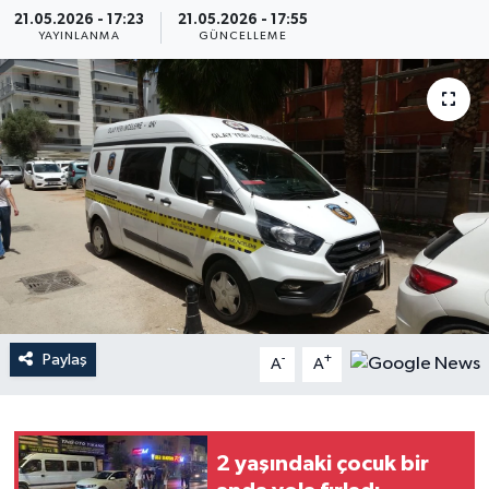
21.05.2026 - 17:23
21.05.2026 - 17:55
Haberler
YAYINLANMA
GÜNCELLEME
KANALV Spor
Kültür Sanat
Magazin
Öğle Bülteni
Sağlık
Paylaş
-
+
A
A
Siyaset
Sosyal medya
2 yaşındaki çocuk bir
Spor