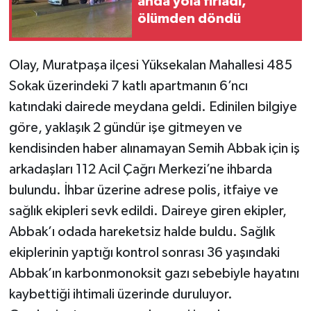
anda yola fırladı,
ölümden döndü
Teknoloji
Olay, Muratpaşa ilçesi Yüksekalan Mahallesi 485
Televizyon
Sokak üzerindeki 7 katlı apartmanın 6’ncı
Turizm
katındaki dairede meydana geldi. Edinilen bilgiye
göre, yaklaşık 2 gündür işe gitmeyen ve
Yaşam
kendisinden haber alınamayan Semih Abbak için iş
arkadaşları 112 Acil Çağrı Merkezi’ne ihbarda
bulundu. İhbar üzerine adrese polis, itfaiye ve
sağlık ekipleri sevk edildi. Daireye giren ekipler,
Abbak’ı odada hareketsiz halde buldu. Sağlık
ekiplerinin yaptığı kontrol sonrası 36 yaşındaki
Abbak’ın karbonmonoksit gazı sebebiyle hayatını
kaybettiği ihtimali üzerinde duruluyor.