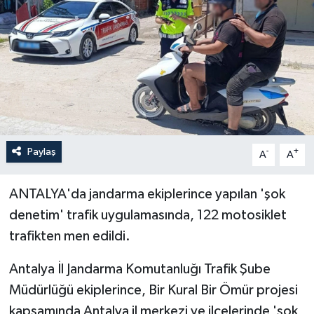
Haberler
KANALV Spor
Kültür Sanat
Magazin
Paylaş
-
+
A
A
Öğle Bülteni
ANTALYA'da jandarma ekiplerince yapılan 'şok
Sağlık
denetim' trafik uygulamasında, 122 motosiklet
trafikten men edildi.
Siyaset
Antalya İl Jandarma Komutanluğı Trafik Şube
Sosyal medya
Müdürlüğü ekiplerince, Bir Kural Bir Ömür projesi
kapsamında Antalya il merkezi ve ilçelerinde 'şok
Spor