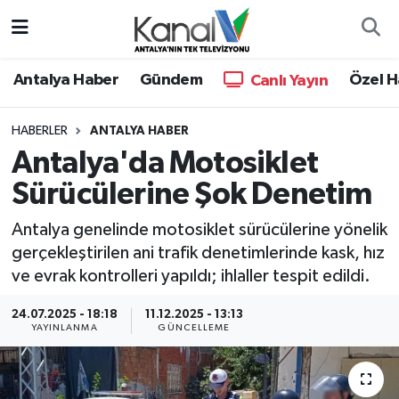
Ana Haber
Nöbetçi Eczaneler
Antalya Haber
Gündem
Özel H
Canlı Yayın
Antalya Haber
Hava Durumu
HABERLER
ANTALYA HABER
Antalya'da Motosiklet
Dünya
Trafik Durumu
Sürücülerine Şok Denetim
Eğitim
Süper Lig Puan Durumu ve Fikstür
Antalya genelinde motosiklet sürücülerine yönelik
Ekonomi
Tüm Manşetler
gerçekleştirilen ani trafik denetimlerinde kask, hız
ve evrak kontrolleri yapıldı; ihlaller tespit edildi.
Gündem
Son Dakika Haberleri
24.07.2025 - 18:18
11.12.2025 - 13:13
YAYINLANMA
GÜNCELLEME
Günün Manşetleri
Haber Arşivi
Haber Kuşakları