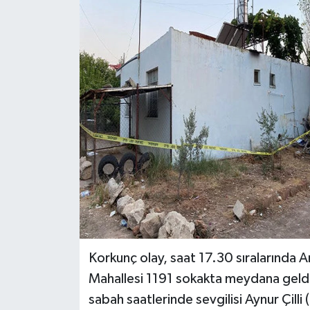
Haberler
KANALV Spor
Kültür Sanat
Magazin
Öğle Bülteni
Sağlık
Siyaset
Korkunç olay, saat 17.30 sıralarında 
Sosyal medya
Mahallesi 1191 sokakta meydana geldi.
sabah saatlerinde sevgilisi Aynur Çilli (
Spor