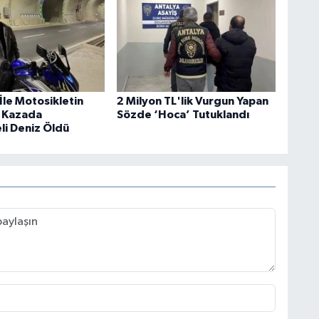
İle Motosikletin
2 Milyon TL'lik Vurgun Yapan
ı Kazada
Sözde ‘Hoca’ Tutuklandı
li Deniz Öldü