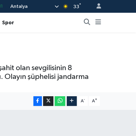
°
Antalya
11
33
18
Spor
32
38
03
14
ahit olan sevgilisinin 8
ü. Olayın şüphelisi jandarma
-
+
A
A