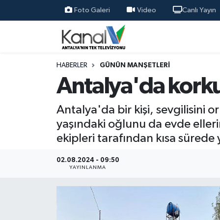
Foto Galeri
Video
Canlı Yayın
Ana Haber
Nöbetçi Eczaneler
Antalya Haber
Hava Durumu
HABERLER
GÜNÜN MANŞETLERI
Antalya'da korku
Dünya
Trafik Durumu
Antalya'da bir kişi, sevgilisini 
Eğitim
Süper Lig Puan Durumu ve Fikstür
yaşındaki oğlunu da evde elleri
ekipleri tarafından kısa sürede
Ekonomi
Tüm Manşetler
02.08.2024 - 09:50
Gündem
Son Dakika Haberleri
YAYINLANMA
Günün Manşetleri
Haber Arşivi
Haber Kuşakları