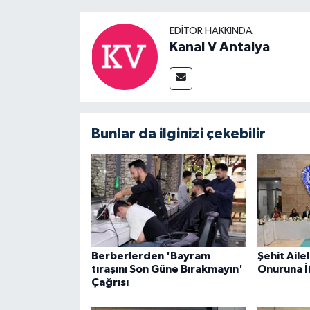
EDITÖR HAKKINDA
Kanal V Antalya
Bunlar da ilginizi çekebilir
Berberlerden 'Bayram
Şehit Ailel
tıraşını Son Güne Bırakmayın'
Onuruna İ
Çağrısı