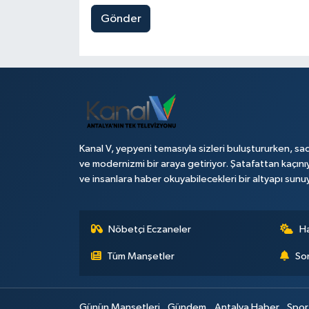
Gönder
Kanal V, yepyeni temasıyla sizleri buluştururken, sad
ve modernizmi bir araya getiriyor. Şatafattan kaçını
ve insanlara haber okuyabilecekleri bir altyapı sunu
Nöbetçi Eczaneler
H
Tüm Manşetler
Son
Günün Manşetleri
Gündem
Antalya Haber
Spor