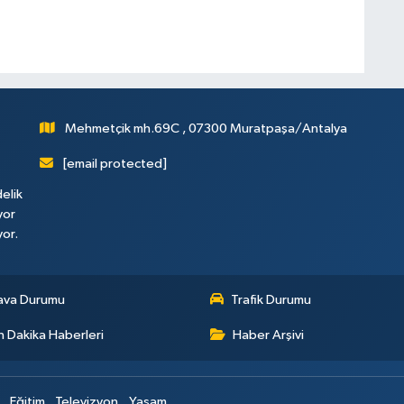
Mehmetçik mh.69C , 07300 Muratpaşa/Antalya
[email protected]
elik
yor
yor.
ava Durumu
Trafik Durumu
 Dakika Haberleri
Haber Arşivi
Eğitim
Televizyon
Yaşam