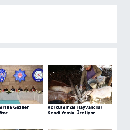
eri İle Gaziler
Korkuteli'de Hayvancılar
ftar
Kendi Yemini Üretiyor