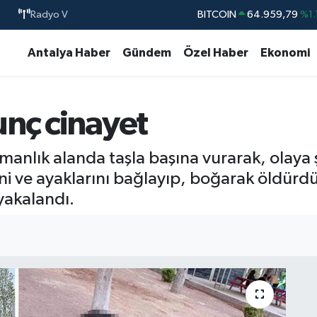
Radyo V
BITCOIN
64.959,79
%1.
DOLAR
47,7436
%0.
Antalya Haber
Gündem
Özel Haber
Ekonomi
EURO
55,2510
%0.
STERLİN
64,4811
%0.
nç cinayet
GRAM ALTIN
6660.55
%0.
BİST100
13.779
%-
ormanlık alanda taşla başına vurarak, olaya ş
ni ve ayaklarını bağlayıp, boğarak öldürd
 yakalandı.