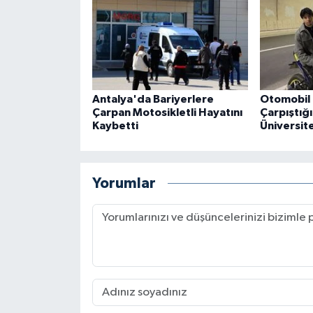
Antalya'da Bariyerlere
Otomobil 
Çarpan Motosikletli Hayatını
Çarpıştığ
Kaybetti
Üniversite
Yorumlar