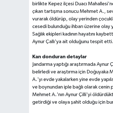
birlikte Kepez ilçesi Duacı Mahallesi'
çıkan tartışma sonucu Mehmet A., sevgi
Teknoloji
vurarak öldürüp, olay yerinden çocukla 
Televizyon
cesedi bulunduğu ihbarı üzerine olay y
Sağlık ekipleri kadının hayatını kaybet
Turizm
Aynur Çallı'ya ait olduğunu tespit etti
Yaşam
Kan donduran detaylar
Jandarma yaptığı araştırmada Aynur Çil
belirledi ve araştırma için Doğuyaka 
A.'yı evde yakalarken yine evde yapılan
ve boynundan iple bağlı olarak cenin 
Mehmet A.'nın Aynur Çilli'yi öldürdükt
getirdiği ve olaya şahit olduğu için 