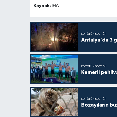
Kaynak:
İHA
EDITÖRÜN SEÇTIĞI
Antalya'da 3 g
EDITÖRÜN SEÇTIĞI
Kemerli pehliva
EDITÖRÜN SEÇTIĞI
Bozayıların bu