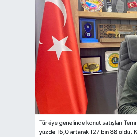
Haberler
KANALV Spor
Kültür Sanat
Magazin
Öğle Bülteni
Sağlık
Siyaset
Sosyal medya
Türkiye genelinde konut satışları Temm
yüzde 16,0 artarak 127 bin 88 oldu. Kon
Spor