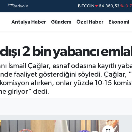
Radyo V
BITCOIN
64.360,53
%-0.
DOLAR
47,7069
%0.
Antalya Haber
Gündem
Özel Haber
Ekonomi
EURO
55,0265
%0.
STERLİN
64,1897
%0.
dışı 2 bin yabancı emla
GRAM ALTIN
6574.81
%1.
BİST100
13.887
%6
ı İsmail Çağlar, esnaf odasına kayıtlı yaba
de faaliyet gösterdiğini söyledi. Çağlar, 
komisyon alırken, onlar yüzde 10-15 komisyo
e giriyor" dedi.