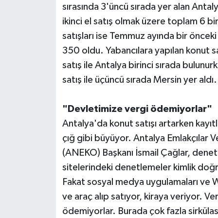
sırasında 3'üncü sırada yer alan Anta
ikinci el satış olmak üzere toplam 6 bi
Teknoloji
satışları ise Temmuz ayında bir önceki 
Televizyon
350 oldu. Yabancılara yapılan konut sat
satış ile Antalya birinci sırada bulunurk
Turizm
satış ile üçüncü sırada Mersin yer aldı.
Yaşam
"Devletimize vergi ödemiyorlar"
Antalya'da konut satışı artarken kayıt
çığ gibi büyüyor. Antalya Emlakçılar Ve
(ANEKO) Başkanı İsmail Çağlar, denetle
sitelerindeki denetlemeler kimlik doğ
Fakat sosyal medya uygulamaları ve 
ve araç alıp satıyor, kiraya veriyor. V
ödemiyorlar. Burada çok fazla sirküla