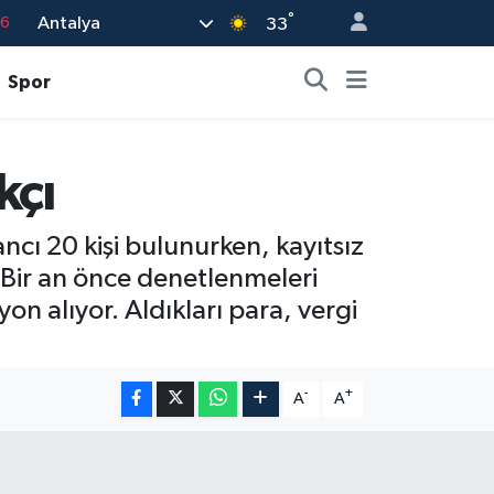
°
Antalya
76
33
17
Spor
01
02
kçı
44
4
ncı 20 kişi bulunurken, kayıtsız
"Bir an önce denetlenmeleri
n alıyor. Aldıkları para, vergi
-
+
A
A