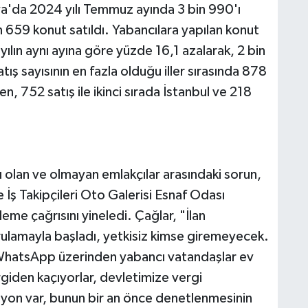
lya'da 2024 yılı Temmuz ayında 3 bin 990'ı
n 659 konut satıldı. Yabancılara yapılan konut
yılın aynı ayına göre yüzde 16,1 azalarak, 2 bin
ış sayısının en fazla olduğu iller sırasında 878
en, 752 satış ile ikinci sırada İstanbul ve 218
lı olan ve olmayan emlakçılar arasındaki sorun,
 İş Takipçileri Oto Galerisi Esnaf Odası
me çağrısını yineledi. Çağlar, "İlan
rulamayla başladı, yetkisiz kimse giremeyecek.
WhatsApp üzerinden yabancı vatandaşlar ev
ergiden kaçıyorlar, devletimize vergi
syon var, bunun bir an önce denetlenmesinin