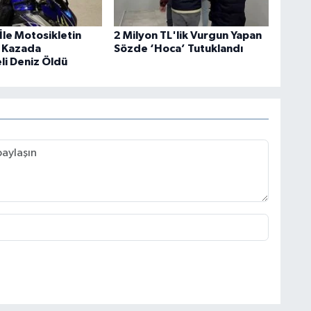
İle Motosikletin
2 Milyon TL'lik Vurgun Yapan
ı Kazada
Sözde ‘Hoca’ Tutuklandı
li Deniz Öldü