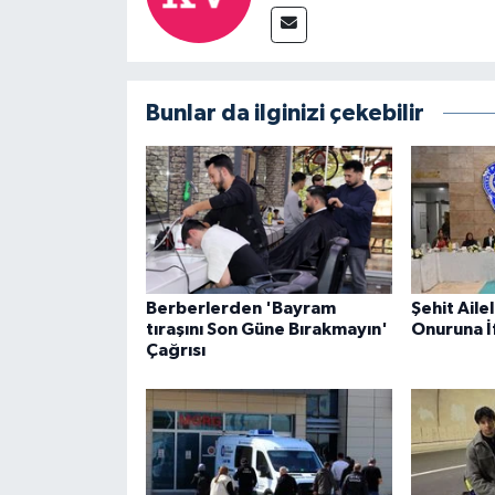
Bunlar da ilginizi çekebilir
Berberlerden 'Bayram
Şehit Ailel
tıraşını Son Güne Bırakmayın'
Onuruna İ
Çağrısı