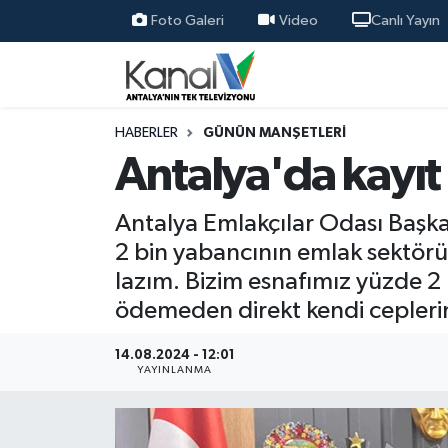
Foto Galeri
Video
Canlı Yayın
Ana Haber
Nöbetçi Eczaneler
Antalya Haber
Hava Durumu
HABERLER
GÜNÜN MANŞETLERI
Antalya'da kayıt 
Dünya
Trafik Durumu
Antalya Emlakçılar Odası Başkan
Eğitim
Süper Lig Puan Durumu ve Fikstür
2 bin yabancının emlak sektörün
lazım. Bizim esnafımız yüzde 2 
Ekonomi
Tüm Manşetler
ödemeden direkt kendi ceplerin
Gündem
Son Dakika Haberleri
14.08.2024 - 12:01
YAYINLANMA
Günün Manşetleri
Haber Arşivi
Haber Kuşakları