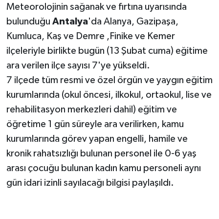
Meteorolojinin sağanak ve fırtına uyarısında
bulunduğu
Antalya
'da Alanya, Gazipaşa,
Teknoloji
Kumluca, Kaş ve Demre ,Finike ve Kemer
Televizyon
ilçeleriyle birlikte bugün (13 Şubat cuma) eğitime
ara verilen ilçe sayısı 7'ye yükseldi.
Turizm
7 ilçede tüm resmi ve özel örgün ve yaygın eğitim
kurumlarında (okul öncesi, ilkokul, ortaokul, lise ve
Yaşam
rehabilitasyon merkezleri dahil) eğitim ve
öğretime 1 gün süreyle ara verilirken, kamu
kurumlarında görev yapan engelli, hamile ve
kronik rahatsızlığı bulunan personel ile 0-6 yaş
arası çocuğu bulunan kadın kamu personeli aynı
gün idari izinli sayılacağı bilgisi paylaşıldı.