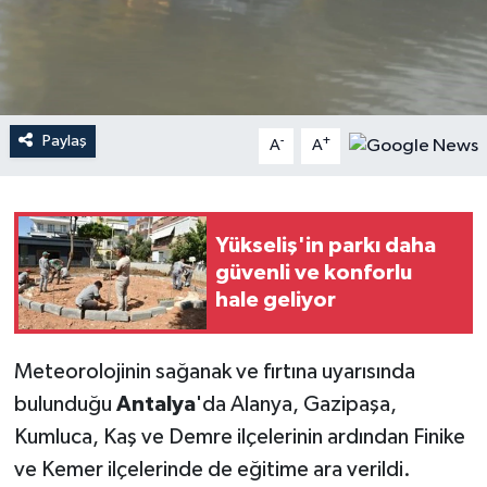
Haberler
KANALV Spor
Paylaş
-
+
A
A
Kültür Sanat
Magazin
Yükseliş'in parkı daha
Öğle Bülteni
güvenli ve konforlu
hale geliyor
Sağlık
Meteorolojinin sağanak ve fırtına uyarısında
Siyaset
bulunduğu
Antalya
'da Alanya, Gazipaşa,
Sosyal medya
Kumluca, Kaş ve Demre ilçelerinin ardından Finike
ve Kemer ilçelerinde de eğitime ara verildi.
Spor