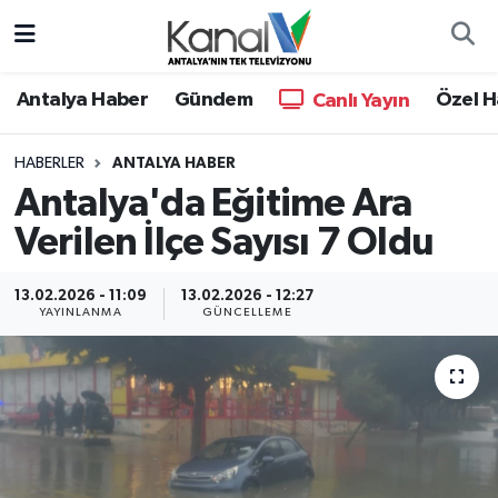
Ana Haber
Nöbetçi Eczaneler
Antalya Haber
Gündem
Özel H
Canlı Yayın
Antalya Haber
Hava Durumu
HABERLER
ANTALYA HABER
Antalya'da Eğitime Ara
Dünya
Trafik Durumu
Verilen İlçe Sayısı 7 Oldu
Eğitim
Süper Lig Puan Durumu ve Fikstür
13.02.2026 - 11:09
13.02.2026 - 12:27
Ekonomi
Tüm Manşetler
YAYINLANMA
GÜNCELLEME
Gündem
Son Dakika Haberleri
Günün Manşetleri
Haber Arşivi
Haber Kuşakları