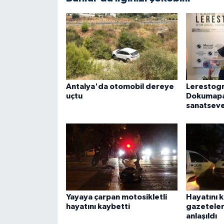
Antalya'da otomobil dereye
Lerestogr
uçtu
Dokumapa
sanatseve
Yayaya çarpan motosikletli
Hayatını 
hayatını kaybetti
gazeteler
anlaşıldı