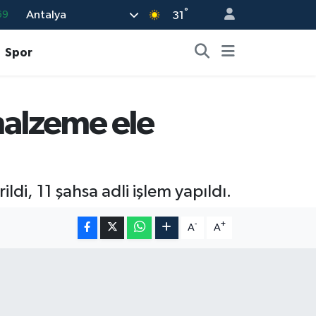
°
Antalya
31
06
02
Spor
.2
32
malzeme ele
48
di, 11 şahsa adli işlem yapıldı.
-
+
A
A