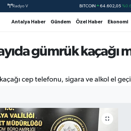
Radyo V
DOLAR
47,6006
%0.
EURO
55,0250
%0.
Antalya Haber
Gündem
Özel Haber
Ekonomi
STERLİN
64,2398
%0
GRAM ALTIN
6513.94
%0.
sayıda gümrük kaçağı 
BİST100
13.768
%
ağı cep telefonu, sigara ve alkol el geçiril