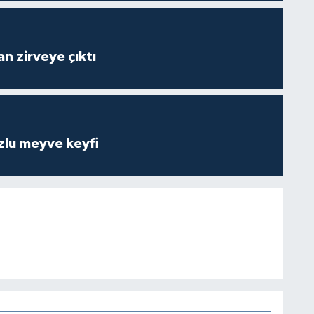
n zirveye çıktı
zlu meyve keyfi