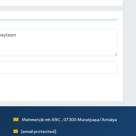
Mehmetçik mh.69C , 07300 Muratpaşa/Antalya
[email protected]