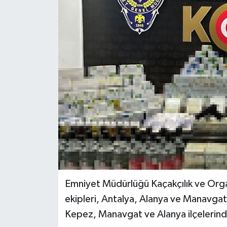
Haberler
KANALV Spor
Kültür Sanat
Magazin
Öğle Bülteni
Sağlık
Siyaset
Emniyet Müdürlüğü Kaçakçılık ve Org
ekipleri, Antalya, Alanya ve Manavgat
Sosyal medya
Kepez, Manavgat ve Alanya ilçelerind
Spor