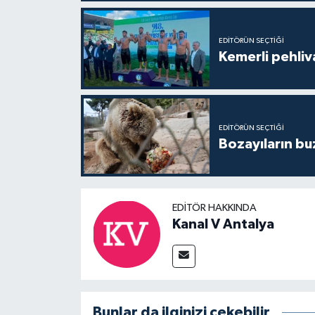
EDITÖRÜN SEÇTIĞI
Kemerli pehliva
EDITÖRÜN SEÇTIĞI
Bozayıların bu
EDITÖR HAKKINDA
Kanal V Antalya
Bunlar da ilginizi çekebilir