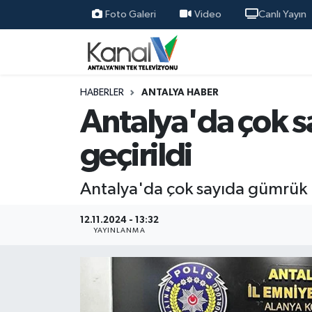
Foto Galeri
Video
Canlı Yayın
Ana Haber
Nöbetçi Eczaneler
Antalya Haber
Hava Durumu
HABERLER
ANTALYA HABER
Antalya'da çok 
Dünya
Trafik Durumu
geçirildi
Eğitim
Süper Lig Puan Durumu ve Fikstür
Antalya'da çok sayıda gümrük kaç
Ekonomi
Tüm Manşetler
12.11.2024 - 13:32
Gündem
Son Dakika Haberleri
YAYINLANMA
Günün Manşetleri
Haber Arşivi
Haber Kuşakları