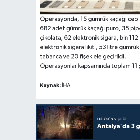
Operasyonda, 15 gümrük kaçağı cep te
682 adet gümrük kaçağı puro, 35 pipo t
çikolata, 62 elektronik sigara, bin 112
elektronik sigara likiti, 53 litre gümrü
tabanca ve 20 fişek ele geçirildi.
Operasyonlar kapsamında toplam 11 şah
Kaynak:
İHA
EDITÖRÜN SEÇTIĞI
Antalya'da 3 g