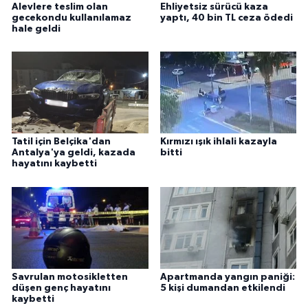
Alevlere teslim olan
Ehliyetsiz sürücü kaza
gecekondu kullanılamaz
yaptı, 40 bin TL ceza ödedi
hale geldi
Tatil için Belçika'dan
Kırmızı ışık ihlali kazayla
Antalya'ya geldi, kazada
bitti
hayatını kaybetti
Savrulan motosikletten
Apartmanda yangın paniği:
düşen genç hayatını
5 kişi dumandan etkilendi
kaybetti