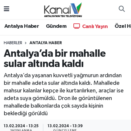
Ana Haber
Nöbetçi Eczaneler
Antalya Haber
Gündem
Özel H
Canlı Yayın
Antalya Haber
Hava Durumu
HABERLER
ANTALYA HABER
Antalya’da bir mahalle
Dünya
Trafik Durumu
sular altında kaldı
Eğitim
Süper Lig Puan Durumu ve Fikstür
Antalya’da yaşanan kuvvetli yağmurun ardından
Ekonomi
Tüm Manşetler
bir mahalle adeta sular altında kaldı. Mahallede
mahsur kalanlar kepçe ile kurtarılırken, araçlar ise
Gündem
Son Dakika Haberleri
adeta suya gömüldü. Dron ile görüntülenen
mahallede balkonlarda çok sayıda kişinin
Günün Manşetleri
Haber Arşivi
beklediği görüldü
Haber Kuşakları
13.02.2024 - 13:25
13.02.2024 - 13:39
YAYINLANMA
GÜNCELLEME