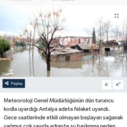
Haberler
KANALV Spor
Kültür Sanat
Magazin
Öğle Bülteni
Sağlık
Paylaş
-
+
A
A
Siyaset
Meteoroloji Genel Müdürlüğünün dün turuncu
kodla uyardığı Antalya adeta felaket uyandı.
Sosyal medya
Gece saatlerinde etkili olmayan başlayan sağanak
yağmur çok sayıda adreste su baskınına neden
Spor