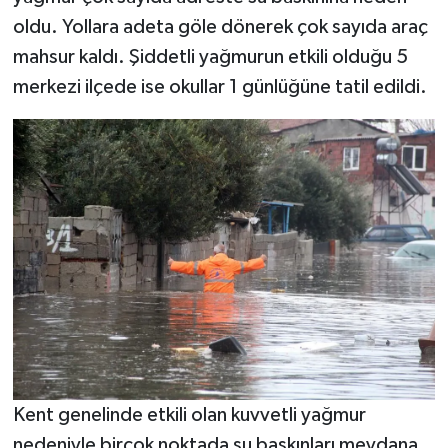
oldu. Yollara adeta göle dönerek çok sayıda araç
Teknoloji
mahsur kaldı. Şiddetli yağmurun etkili olduğu 5
merkezi ilçede ise okullar 1 günlüğüne tatil edildi.
Televizyon
Turizm
Yaşam
Kent genelinde etkili olan kuvvetli yağmur
nedeniyle birçok noktada su baskınları meydana