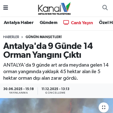
Ana Haber
Nöbetçi Eczaneler
Antalya Haber
Gündem
Özel H
Canlı Yayın
Antalya Haber
Hava Durumu
HABERLER
GÜNÜN MANŞETLERI
Antalya'da 9 Günde 14
Dünya
Trafik Durumu
Orman Yangını Çıktı
Eğitim
Süper Lig Puan Durumu ve Fikstür
ANTALYA'da 9 günde art arda meydana gelen 14
Ekonomi
Tüm Manşetler
orman yangınında yaklaşık 45 hektar alan ile 5
hektar orman dışı alan zarar gördü.
Gündem
Son Dakika Haberleri
30.06.2025 - 15:18
11.12.2025 - 13:13
YAYINLANMA
GÜNCELLEME
Günün Manşetleri
Haber Arşivi
Haber Kuşakları