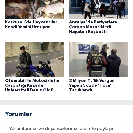
Korkuteli'de Hayvancılar
Antalya'da Bariyerlere
Kendi Yemini Üretiyor
Çarpan Motosikletli
Hayatını Kaybetti
Otomobil İle Motosikletin
2 Milyon TL'lik Vurgun
Çarpıştığı Kazada
Yapan Sözde ‘Hoca’
Üniversiteli Deniz Öldü
Tutuklandı
Yorumlar