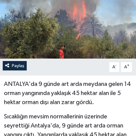
Haberler
KANALV Spor
Kültür Sanat
Magazin
Paylaş
-
+
A
A
Öğle Bülteni
ANTALYA'da 9 günde art arda meydana gelen 14
Sağlık
orman yangınında yaklaşık 45 hektar alan ile 5
hektar orman dışı alan zarar gördü.
Siyaset
Sıcaklığın mevsim normallerinin üzerinde
Sosyal medya
seyrettiği Antalya'da, 9 günde art arda orman
yangını çıktı. Yangınlarda yaklaşık 45 hektar alan
Spor