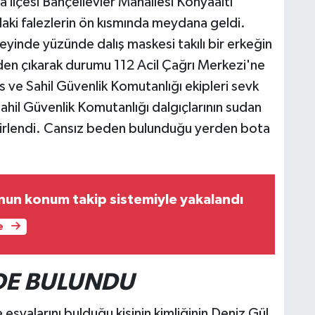
 ilçesi Bahçelievler Mahallesi Konyaaltı
aki falezlerin ön kısmında meydana geldi.
yinde yüzünde dalış maskesi takılı bir erkeğin
en çıkarak durumu 112 Acil Çağrı Merkezi'ne
lis ve Sahil Güvenlik Komutanlığı ekipleri sevk
Sahil Güvenlik Komutanlığı dalgıçlarının sudan
belirlendi. Cansız beden bulunduğu yerden bota
onun konum takip sistemiyle yakalandı
e
RDE BULUNDU
eşyalarını bulduğu kişinin kimliğinin Deniz Gül