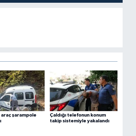
 araç şarampole
Çaldığı telefonun konum
ı
takip sistemiyle yakalandı