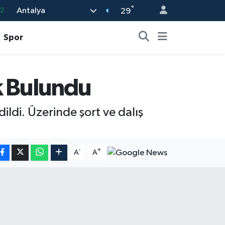
°
Antalya
2
29
7
Spor
7
5
ek Bulundu
9
9
ldi. Üzerinde şort ve dalış
-
+
A
A