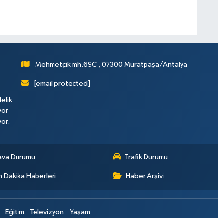
Mehmetçik mh.69C , 07300 Muratpaşa/Antalya
[email protected]
elik
yor
yor.
ava Durumu
Trafik Durumu
 Dakika Haberleri
Haber Arşivi
Eğitim
Televizyon
Yaşam