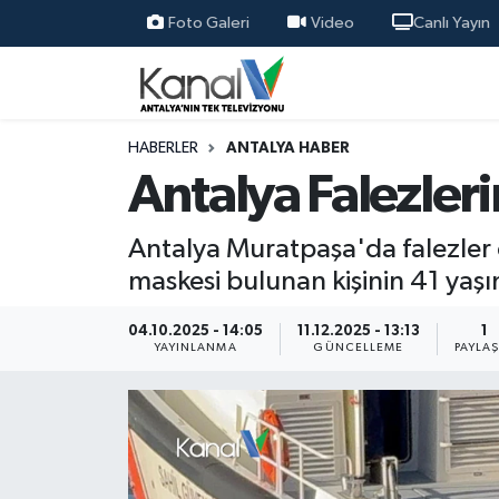
Foto Galeri
Video
Canlı Yayın
Ana Haber
Nöbetçi Eczaneler
Antalya Haber
Hava Durumu
HABERLER
ANTALYA HABER
Antalya Falezler
Dünya
Trafik Durumu
Antalya Muratpaşa'da falezler ö
Eğitim
Süper Lig Puan Durumu ve Fikstür
maskesi bulunan kişinin 41 yaşı
Ekonomi
Tüm Manşetler
04.10.2025 - 14:05
11.12.2025 - 13:13
1
YAYINLANMA
GÜNCELLEME
PAYLA
Gündem
Son Dakika Haberleri
Günün Manşetleri
Haber Arşivi
Haber Kuşakları