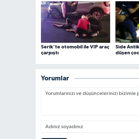
Serik'te otomobil ile VIP araç
Side Anti
çarpıştı
düşen çoc
Yorumlar