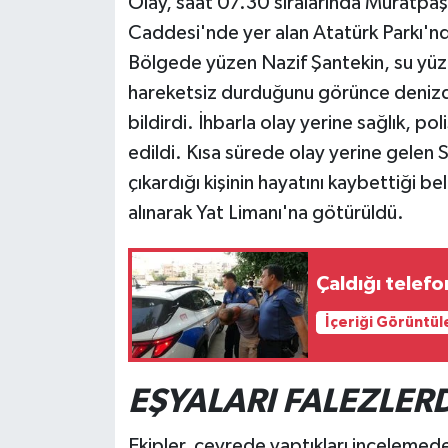
Olay, saat 07.30 sıralarında Muratpaşa
Caddesi'nde yer alan Atatürk Parkı'nd
Teknoloji
Bölgede yüzen Nazif Şantekin, su yüze
hareketsiz durduğunu görünce denizd
Televizyon
bildirdi. İhbarla olay yerine sağlık, po
Turizm
edildi. Kısa sürede olay yerine gelen 
çıkardığı kişinin hayatını kaybettiği 
Yaşam
alınarak Yat Limanı'na götürüldü.
Çaldığı telef
İçeriği Görüntül
EŞYALARI FALEZLE
Ekipler, çevrede yaptıkları incelemede 