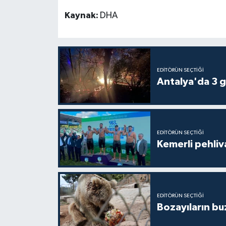
Kaynak:
DHA
EDITÖRÜN SEÇTIĞI
Antalya'da 3 g
EDITÖRÜN SEÇTIĞI
Kemerli pehliva
EDITÖRÜN SEÇTIĞI
Bozayıların bu