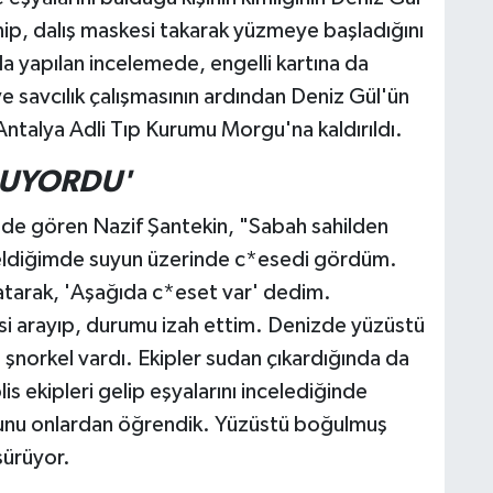
ip, dalış maskesi takarak yüzmeye başladığını
da yapılan incelemede, engelli kartına da
ve savcılık çalışmasının ardından Deniz Gül'ün
ntalya Adli Tıp Kurumu Morgu'na kaldırıldı.
RUYORDU'
nde gören Nazif Şantekin, "Sabah sahilden
eldiğimde suyun üzerinde c*esedi gördüm.
atarak, 'Aşağıda c*eset var' dedim.
si arayıp, durumu izah ettim. Denizde yüzüstü
norkel vardı. Ekipler sudan çıkardığında da
s ekipleri gelip eşyalarını incelediğinde
duğunu onlardan öğrendik. Yüzüstü boğulmuş
sürüyor.