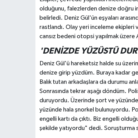
olduğunu, falezlerden denize doğru in
belirledi. Deniz Gül'ün eşyaları arasın
rastlandı. Olay yeri inceleme ekipleri 
cansız bedeni otopsi yapılmak üzere A
'DENİZDE YÜZÜSTÜ DU
Deniz Gül'ü hareketsiz halde su üzeri
denize girip yüzdüm. Buraya kadar g
Balık tutan arkadaşlara da durumu anl
Sonrasında tekrar aşağı döndüm. Poli
duruyordu. Üzerinde şort ve yüzünde ş
yüzünde hala şnorkel bulunuyordu. Poli
engelli kartı da çıktı. Biz engelli ol
şekilde yatıyordu" dedi. Soruşturma 