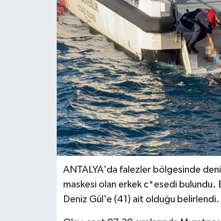
Haberler
KANALV Spor
Kültür Sanat
Magazin
Öğle Bülteni
Sağlık
Siyaset
ANTALYA'da falezler bölgesinde deniz
maskesi olan erkek c*esedi bulundu. 
Sosyal medya
Deniz Gül'e (41) ait olduğu belirlendi.
Spor