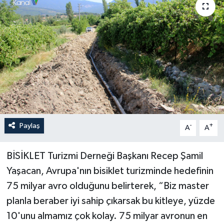
Haberler
KANALV Spor
Kültür Sanat
Magazin
Öğle Bülteni
Paylaş
-
+
A
A
Sağlık
BİSİKLET Turizmi Derneği Başkanı Recep Şamil
Yaşacan, Avrupa'nın bisiklet turizminde hedefinin
Siyaset
75 milyar avro olduğunu belirterek, “Biz master
Sosyal medya
planla beraber iyi sahip çıkarsak bu kitleye, yüzde
10'unu almamız çok kolay. 75 milyar avronun en
Spor