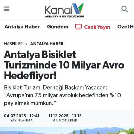
Ana Haber
Nöbetçi Eczaneler
Antalya Haber
Gündem
Özel H
Canlı Yayın
Antalya Haber
Hava Durumu
HABERLER
ANTALYA HABER
Antalya Bisiklet
Dünya
Trafik Durumu
Turizminde 10 Milyar Avro
Eğitim
Süper Lig Puan Durumu ve Fikstür
Hedefliyor!
Ekonomi
Tüm Manşetler
Bisiklet Turizmi Derneği Başkanı Yaşacan:
“Avrupa’nın 75 milyar avroluk hedefinden %10
Gündem
Son Dakika Haberleri
pay almak mümkün.”
Günün Manşetleri
Haber Arşivi
04.07.2025 - 12:41
11.12.2025 - 13:13
YAYINLANMA
GÜNCELLEME
Haber Kuşakları