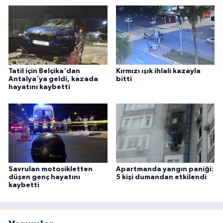
Tatil için Belçika'dan
Kırmızı ışık ihlali kazayla
Antalya'ya geldi, kazada
bitti
hayatını kaybetti
Savrulan motosikletten
Apartmanda yangın paniği:
düşen genç hayatını
5 kişi dumandan etkilendi
kaybetti