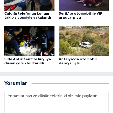
Çaldığı telefonun konum
Serik'te otomobil ile VIP
takip sistemiyle yakalandı
araç çarpıştı
Side Antik Kent'te kuyuya
Antalya'da otomobil
düşen çocuk kurtarıldı
dereye uçtu
Yorumlar