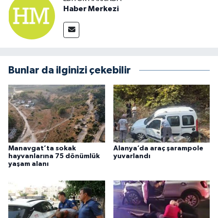
Haber Merkezi
Bunlar da ilginizi çekebilir
Manavgat’ta sokak
Alanya’da araç şarampole
hayvanlarına 75 dönümlük
yuvarlandı
yaşam alanı