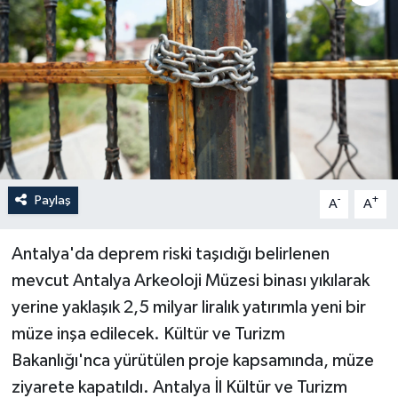
Haberler
KANALV Spor
Kültür Sanat
Magazin
Paylaş
-
+
A
A
Öğle Bülteni
Antalya'da deprem riski taşıdığı belirlenen
Sağlık
mevcut Antalya Arkeoloji Müzesi binası yıkılarak
Siyaset
yerine yaklaşık 2,5 milyar liralık yatırımla yeni bir
müze inşa edilecek. Kültür ve Turizm
Sosyal medya
Bakanlığı'nca yürütülen proje kapsamında, müze
ziyarete kapatıldı. Antalya İl Kültür ve Turizm
Spor