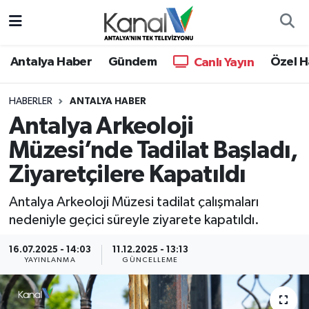
Ana Haber
Nöbetçi Eczaneler
Antalya Haber
Gündem
Özel H
Canlı Yayın
Antalya Haber
Hava Durumu
HABERLER
ANTALYA HABER
Antalya Arkeoloji
Dünya
Trafik Durumu
Müzesi’nde Tadilat Başladı,
Eğitim
Süper Lig Puan Durumu ve Fikstür
Ziyaretçilere Kapatıldı
Ekonomi
Tüm Manşetler
Antalya Arkeoloji Müzesi tadilat çalışmaları
nedeniyle geçici süreyle ziyarete kapatıldı.
Gündem
Son Dakika Haberleri
16.07.2025 - 14:03
11.12.2025 - 13:13
YAYINLANMA
GÜNCELLEME
Günün Manşetleri
Haber Arşivi
Haber Kuşakları