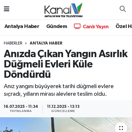
Ana Haber
Nöbetçi Eczaneler
Antalya Haber
Gündem
Özel H
Canlı Yayın
Antalya Haber
Hava Durumu
HABERLER
ANTALYA HABER
Anızda Çıkan Yangın Asırlık
Dünya
Trafik Durumu
Düğmeli Evleri Küle
Eğitim
Süper Lig Puan Durumu ve Fikstür
Döndürdü
Ekonomi
Tüm Manşetler
Anız yangını büyüyerek tarihi düğmeli evlere
sıçradı, yılların mirası alevlere teslim oldu.
Gündem
Son Dakika Haberleri
16.07.2025 - 11:34
11.12.2025 - 13:13
YAYINLANMA
GÜNCELLEME
Günün Manşetleri
Haber Arşivi
Haber Kuşakları