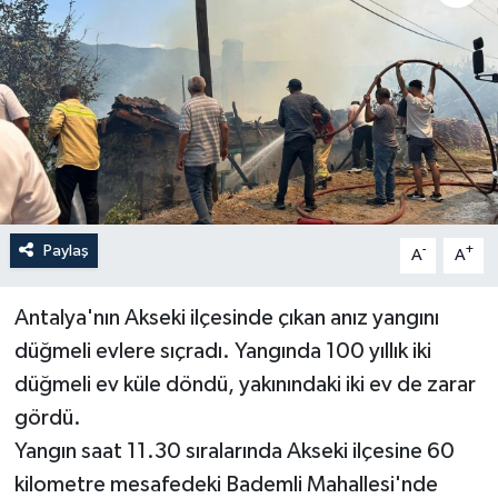
Haberler
KANALV Spor
Kültür Sanat
Magazin
Paylaş
-
+
A
A
Öğle Bülteni
Antalya'nın Akseki ilçesinde çıkan anız yangını
Sağlık
düğmeli evlere sıçradı. Yangında 100 yıllık iki
Siyaset
düğmeli ev küle döndü, yakınındaki iki ev de zarar
gördü.
Sosyal medya
Yangın saat 11.30 sıralarında Akseki ilçesine 60
kilometre mesafedeki Bademli Mahallesi'nde
Spor