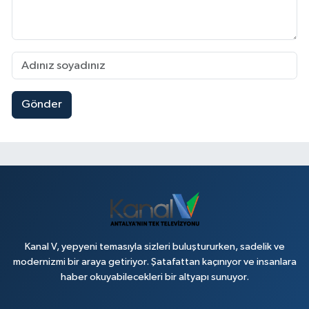
Gönder
Kanal V, yepyeni temasıyla sizleri buluştururken, sadelik ve
modernizmi bir araya getiriyor. Şatafattan kaçınıyor ve insanlara
haber okuyabilecekleri bir altyapı sunuyor.