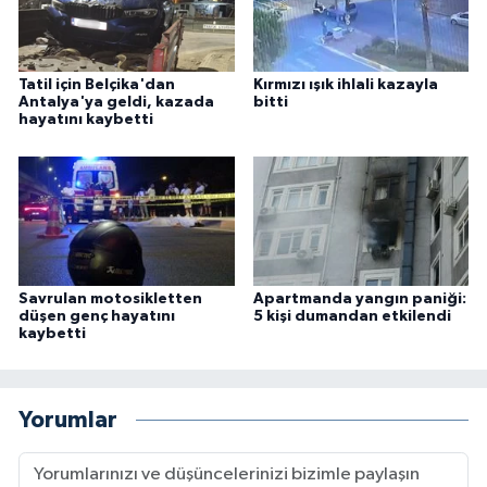
Tatil için Belçika'dan
Kırmızı ışık ihlali kazayla
Antalya'ya geldi, kazada
bitti
hayatını kaybetti
Savrulan motosikletten
Apartmanda yangın paniği:
düşen genç hayatını
5 kişi dumandan etkilendi
kaybetti
Yorumlar