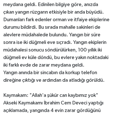
meydana geldi. Edinilen bilgiye göre, anızda
çıkan yangın rüzgarın etkisiyle bir anda büyüdü.
Teknoloji
Dumanları fark edenler orman ve itfaiye ekiplerine
Televizyon
durumu bildirdi. Bu sırada mahalle sakinleri de
alevlere müdahalede bulundu. Yangın bir süre
Turizm
sonra ise iki düğmeli eve sıçradı. Yangın ekiplerin
müdahalesi sonucu söndürülürken, 100 yıllık iki
Yaşam
düğmeli ev küle döndü, bu evlere yakın noktadaki
iki farklı evde de zarar meydana geldi.
Yangın anında bir sincabın da korkup telefon
direğine çıktığı ve ardından da atladığı görüldü.
Kaymakam: "Allah'a şükür can kaybımız yok"
Akseki Kaymakamı İbrahim Cem Deveci yaptığı
açıklamada, yangında 4 evin zarar gördüğünü