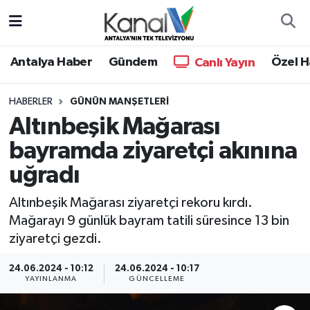
Ana Haber
Nöbetçi Eczaneler
Antalya Haber
Gündem
Özel H
Canlı Yayın
Antalya Haber
Hava Durumu
HABERLER
GÜNÜN MANŞETLERI
Altınbeşik Mağarası
Dünya
Trafik Durumu
bayramda ziyaretçi akınına
Eğitim
Süper Lig Puan Durumu ve Fikstür
uğradı
Ekonomi
Tüm Manşetler
Altınbeşik Mağarası ziyaretçi rekoru kırdı.
Mağarayı 9 günlük bayram tatili süresince 13 bin
Gündem
Son Dakika Haberleri
ziyaretçi gezdi.
Günün Manşetleri
Haber Arşivi
24.06.2024 - 10:12
24.06.2024 - 10:17
YAYINLANMA
GÜNCELLEME
Haber Kuşakları