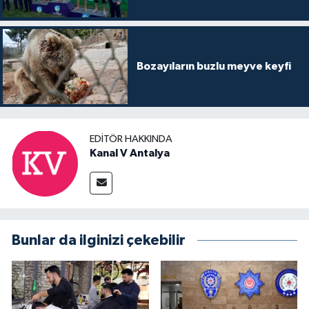
Bozayıların buzlu meyve keyfi
EDITÖR HAKKINDA
Kanal V Antalya
Bunlar da ilginizi çekebilir