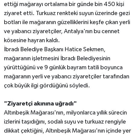
ettiği mağarayı ortalama bir günde bin 450 kişi
ziyaret etti. Turkuaz renkteki suyun üzerinde gezi
Teknoloji
botları ile mağaranın güzelliklerini keşfe çıkan yerli
Televizyon
ve yabancı ziyaretçiler, Antalya'nın bu cennet
kösesine hayran kaldı.
Turizm
İbradı Belediye Başkanı Hatice Sekmen,
mağaranın işletmesini İbradı Belediyesinin
Yaşam
yürüttüğünü ve 9 günlük bayram tatili boyunca
mağaranın yerli ve yabancı ziyaretçiler tarafından
çok büyük ilgi gördüğünü söyledi.
"Ziyaretçi akınına uğradı"
Altınbeşik Mağarası'nın, milyonlarca yıllık sürecin
izlerini taşıdığını, sodalı suyu ve turkuaz rengiyle
dikkat çektiğini, Altınbeşik Mağarası'nın içinde yer