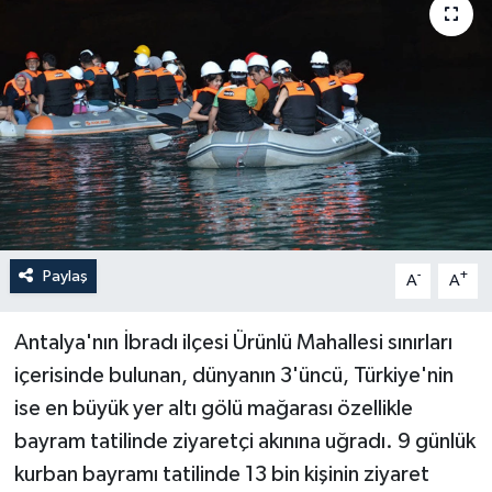
Haberler
KANALV Spor
Kültür Sanat
Magazin
Öğle Bülteni
Paylaş
-
+
A
A
Sağlık
Antalya'nın İbradı ilçesi Ürünlü Mahallesi sınırları
içerisinde bulunan, dünyanın 3'üncü, Türkiye'nin
Siyaset
ise en büyük yer altı gölü mağarası özellikle
Sosyal medya
bayram tatilinde ziyaretçi akınına uğradı. 9 günlük
kurban bayramı tatilinde 13 bin kişinin ziyaret
Spor