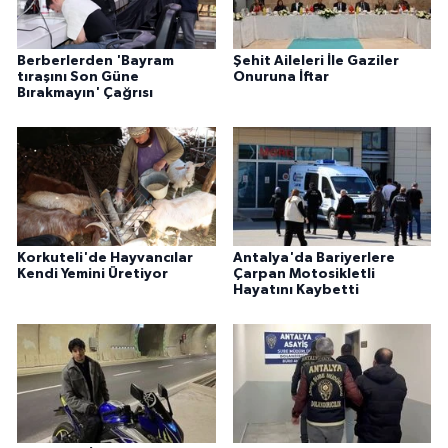
Berberlerden 'Bayram
Şehit Aileleri İle Gaziler
tıraşını Son Güne
Onuruna İftar
Bırakmayın' Çağrısı
Korkuteli'de Hayvancılar
Antalya'da Bariyerlere
Kendi Yemini Üretiyor
Çarpan Motosikletli
Hayatını Kaybetti