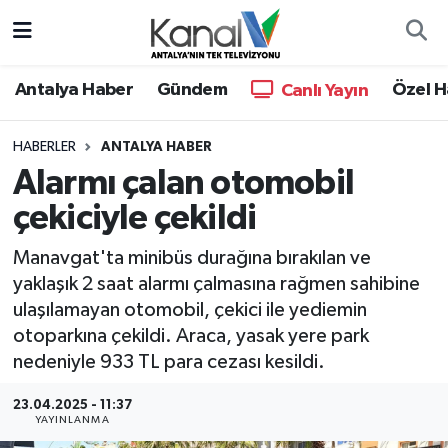
Ana Haber
Nöbetçi Eczaneler
Antalya Haber
Gündem
Özel H
Canlı Yayın
Antalya Haber
Hava Durumu
HABERLER
ANTALYA HABER
Alarmı çalan otomobil
Dünya
Trafik Durumu
çekiciyle çekildi
Eğitim
Süper Lig Puan Durumu ve Fikstür
Manavgat'ta minibüs durağına bırakılan ve
Ekonomi
Tüm Manşetler
yaklaşık 2 saat alarmı çalmasına rağmen sahibine
ulaşılamayan otomobil, çekici ile yediemin
Gündem
Son Dakika Haberleri
otoparkına çekildi. Araca, yasak yere park
nedeniyle 933 TL para cezası kesildi.
Günün Manşetleri
Haber Arşivi
23.04.2025 - 11:37
YAYINLANMA
Haber Kuşakları