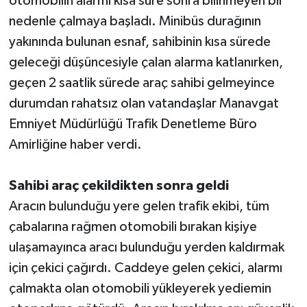
otomobilin alarmı kısa süre sonra bilinmeyen bir
nedenle çalmaya başladı. Minibüs durağının
Teknoloji
yakınında bulunan esnaf, sahibinin kısa sürede
geleceği düşüncesiyle çalan alarma katlanırken,
Televizyon
geçen 2 saatlik sürede araç sahibi gelmeyince
Turizm
durumdan rahatsız olan vatandaşlar Manavgat
Emniyet Müdürlüğü Trafik Denetleme Büro
Yaşam
Amirliğine haber verdi.
Sahibi araç çekildikten sonra geldi
Aracın bulunduğu yere gelen trafik ekibi, tüm
çabalarına rağmen otomobili bırakan kişiye
ulaşamayınca aracı bulunduğu yerden kaldırmak
için çekici çağırdı. Caddeye gelen çekici, alarmı
çalmakta olan otomobili yükleyerek yediemin