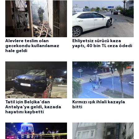
Alevlere teslim olan
Ehliyetsiz sürücü kaza
gecekondu kullanılamaz
yaptı, 40 bin TL ceza ödedi
hale geldi
Tatil için Belçika'dan
Kırmızı ışık ihlali kazayla
Antalya'ya geldi, kazada
bitti
hayatını kaybetti