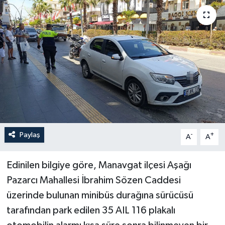
Haberler
KANALV Spor
Kültür Sanat
Magazin
Öğle Bülteni
Paylaş
-
+
A
A
Sağlık
Edinilen bilgiye göre, Manavgat ilçesi Aşağı
Siyaset
Pazarcı Mahallesi İbrahim Sözen Caddesi
üzerinde bulunan minibüs durağına sürücüsü
Sosyal medya
tarafından park edilen 35 AIL 116 plakalı
Spor