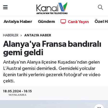
Ana Haber
Nöbetçi Eczaneler
Antalya Haber
Gündem
Özel H
Canlı Yayın
Antalya Haber
Hava Durumu
HABERLER
ANTALYA HABER
Alanya'ya Fransa bandıralı
Dünya
Trafik Durumu
gemi geldi
Eğitim
Süper Lig Puan Durumu ve Fikstür
Antalya’nın Alanya ilçesine Kuşadası’ndan gelen
Ekonomi
Tüm Manşetler
L’Austral gemisi demirledi. Gemideki yolcular
ilçenin tarihi yerlerini gezerek fotoğraf ve video
Gündem
Son Dakika Haberleri
çekti.
18.05.2024 - 16:15
Günün Manşetleri
Haber Arşivi
YAYINLANMA
Haber Kuşakları