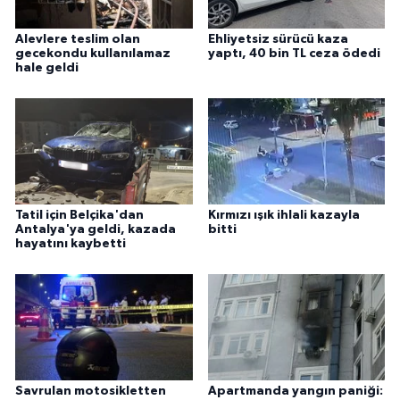
Alevlere teslim olan
Ehliyetsiz sürücü kaza
gecekondu kullanılamaz
yaptı, 40 bin TL ceza ödedi
hale geldi
Tatil için Belçika'dan
Kırmızı ışık ihlali kazayla
Antalya'ya geldi, kazada
bitti
hayatını kaybetti
Savrulan motosikletten
Apartmanda yangın paniği: