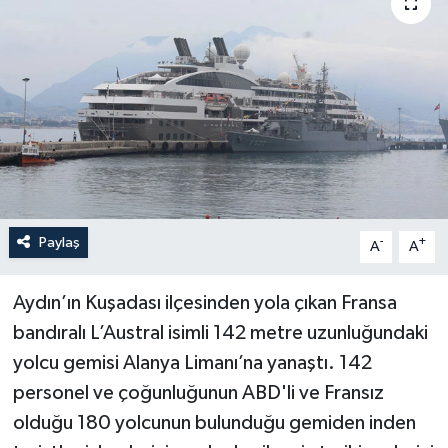
Haberler
KANALV Spor
Kültür Sanat
Magazin
Öğle Bülteni
Paylaş
-
+
A
A
Sağlık
Aydın’ın Kuşadası ilçesinden yola çıkan Fransa
bandıralı L’Austral isimli 142 metre uzunluğundaki
Siyaset
yolcu gemisi Alanya Limanı’na yanaştı. 142
personel ve çoğunluğunun ABD'li ve Fransız
Sosyal medya
olduğu 180 yolcunun bulunduğu gemiden inden
Spor