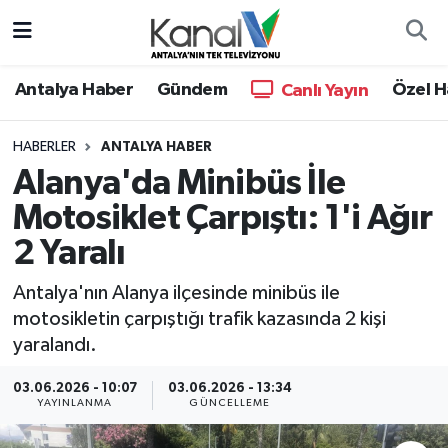
Ana Haber
Nöbetçi Eczaneler
Antalya Haber
Gündem
Özel H
Canlı Yayın
Antalya Haber
Hava Durumu
HABERLER
ANTALYA HABER
Alanya'da Minibüs İle
Dünya
Trafik Durumu
Motosiklet Çarpıştı: 1'i Ağır
Eğitim
Süper Lig Puan Durumu ve Fikstür
2 Yaralı
Ekonomi
Tüm Manşetler
Antalya'nın Alanya ilçesinde minibüs ile
motosikletin çarpıştığı trafik kazasında 2 kişi
Gündem
Son Dakika Haberleri
yaralandı.
Günün Manşetleri
Haber Arşivi
03.06.2026 - 10:07
03.06.2026 - 13:34
YAYINLANMA
GÜNCELLEME
Haber Kuşakları