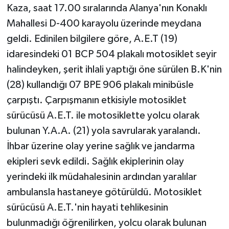
Kaza, saat 17.00 sıralarında Alanya'nın Konaklı
Mahallesi D-400 karayolu üzerinde meydana
Teknoloji
geldi. Edinilen bilgilere göre, A.E.T (19)
Televizyon
idaresindeki 01 BCP 504 plakalı motosiklet seyir
halindeyken, şerit ihlali yaptığı öne sürülen B.K'nin
Turizm
(28) kullandığı 07 BPE 906 plakalı minibüsle
çarpıştı. Çarpışmanın etkisiyle motosiklet
Yaşam
sürücüsü A.E.T. ile motosiklette yolcu olarak
bulunan Y.A.A. (21) yola savrularak yaralandı.
İhbar üzerine olay yerine sağlık ve jandarma
ekipleri sevk edildi. Sağlık ekiplerinin olay
yerindeki ilk müdahalesinin ardından yaralılar
ambulansla hastaneye götürüldü. Motosiklet
sürücüsü A.E.T.'nin hayati tehlikesinin
bulunmadığı öğrenilirken, yolcu olarak bulunan