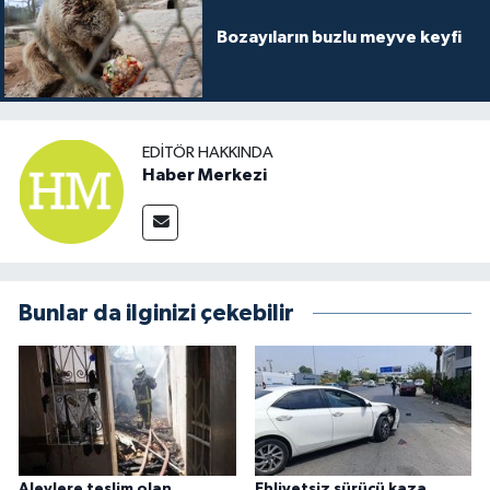
Bozayıların buzlu meyve keyfi
EDITÖR HAKKINDA
Haber Merkezi
Bunlar da ilginizi çekebilir
Alevlere teslim olan
Ehliyetsiz sürücü kaza