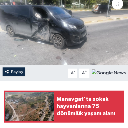
Haberler
KANALV Spor
Kültür Sanat
Magazin
Öğle Bülteni
Paylaş
-
+
A
A
Sağlık
Siyaset
Manavgat’ta sokak
hayvanlarına 75
Sosyal medya
dönümlük yaşam alanı
Spor