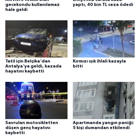
gecekondu kullanılamaz
yaptı, 40 bin TL ceza ödedi
hale geldi
Tatil için Belçika'dan
Kırmızı ışık ihlali kazayla
Antalya'ya geldi, kazada
bitti
hayatını kaybetti
Savrulan motosikletten
Apartmanda yangın paniği:
düşen genç hayatını
5 kişi dumandan etkilendi
kaybetti