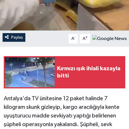
Haberler
KANALV Spor
Paylaş
-
+
A
A
Kültür Sanat
Magazin
Kırmızı ışık ihlali kazayla
Öğle Bülteni
bitti
Sağlık
Antalya'da TV ünitesine 12 paket halinde 7
Siyaset
kilogram skunk gizleyip, kargo aracılığıyla kente
Sosyal medya
uyuşturucu madde sevkiyatı yaptığı belirlenen
şüpheli operasyonla yakalandı. Şüpheli, sevk
Spor