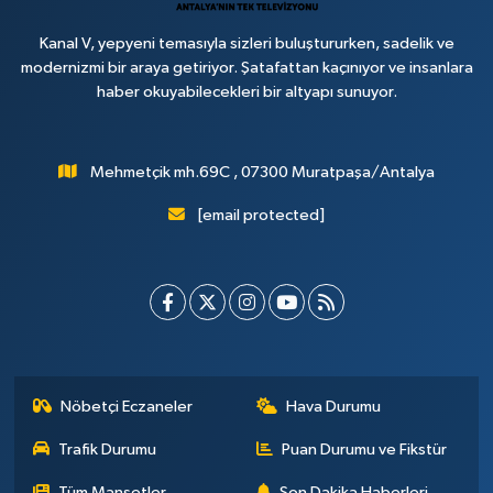
Kanal V, yepyeni temasıyla sizleri buluştururken, sadelik ve
modernizmi bir araya getiriyor. Şatafattan kaçınıyor ve insanlara
haber okuyabilecekleri bir altyapı sunuyor.
Mehmetçik mh.69C , 07300 Muratpaşa/Antalya
[email protected]
Nöbetçi Eczaneler
Hava Durumu
Trafik Durumu
Puan Durumu ve Fikstür
Tüm Manşetler
Son Dakika Haberleri