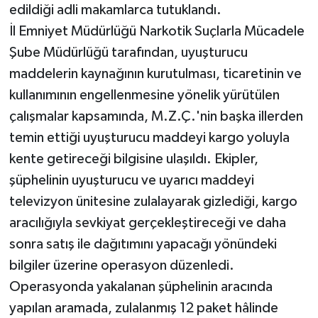
edildiği adli makamlarca tutuklandı.
İl Emniyet Müdürlüğü Narkotik Suçlarla Mücadele
Teknoloji
Şube Müdürlüğü tarafından, uyuşturucu
Televizyon
maddelerin kaynağının kurutulması, ticaretinin ve
kullanımının engellenmesine yönelik yürütülen
Turizm
çalışmalar kapsamında, M.Z.Ç.'nin başka illerden
temin ettiği uyuşturucu maddeyi kargo yoluyla
Yaşam
kente getireceği bilgisine ulaşıldı. Ekipler,
şüphelinin uyuşturucu ve uyarıcı maddeyi
televizyon ünitesine zulalayarak gizlediği, kargo
aracılığıyla sevkiyat gerçekleştireceği ve daha
sonra satış ile dağıtımını yapacağı yönündeki
bilgiler üzerine operasyon düzenledi.
Operasyonda yakalanan şüphelinin aracında
yapılan aramada, zulalanmış 12 paket hâlinde