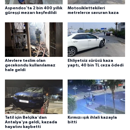
Aspendos'ta 2 bin 400 yıllık
Motosiklettekileri
güreşçi mezarı keşfedildi
metrelerce savuran kaza
Alevlere teslim olan
Ehliyetsiz sürücü kaza
gecekondu kullanılamaz
yaptı, 40 bin TL ceza ödedi
hale geldi
Tatil için Belçika'dan
Kırmızı ışık ihlali kazayla
Antalya'ya geldi, kazada
bitti
hayatını kaybetti