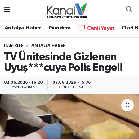
Ana Haber
Nöbetçi Eczaneler
Antalya Haber
Gündem
Özel H
Canlı Yayın
Antalya Haber
Hava Durumu
HABERLER
ANTALYA HABER
TV Ünitesinde Gizlenen
Dünya
Trafik Durumu
Uyuş***cuya Polis Engeli
Eğitim
Süper Lig Puan Durumu ve Fikstür
02.06.2026 - 16:20
03.06.2026 - 15:36
Ekonomi
Tüm Manşetler
YAYINLANMA
GÜNCELLEME
Gündem
Son Dakika Haberleri
Günün Manşetleri
Haber Arşivi
Haber Kuşakları