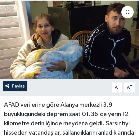
Haberler
KANALV Spor
Kültür Sanat
Magazin
Öğle Bülteni
Paylaş
-
+
A
A
Sağlık
AFAD verilerine göre Alanya merkezli 3.9
Siyaset
büyüklüğündeki deprem saat 01.36'da yerin 12
Sosyal medya
kilometre derinliğinde meydana geldi. Sarsıntıyı
hisseden vatandaşlar, sallandıklarını anladıklarında
Spor