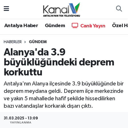
Ana Haber
Nöbetçi Eczaneler
Antalya Haber
Gündem
Özel H
Canlı Yayın
Antalya Haber
Hava Durumu
HABERLER
GÜNDEM
Alanya'da 3.9
Dünya
Trafik Durumu
büyüklüğündeki deprem
Eğitim
Süper Lig Puan Durumu ve Fikstür
korkuttu
Ekonomi
Tüm Manşetler
Antalya'nın Alanya ilçesinde 3.9 büyüklüğünde bir
deprem meydana geldi. Deprem ilçe merkezinde
Gündem
Son Dakika Haberleri
ve yakın 5 mahallede hafif şekilde hissedilirken
bazı vatandaşlar korkarak dışarı çıktı.
Günün Manşetleri
Haber Arşivi
31.03.2025 - 13:09
YAYINLANMA
Haber Kuşakları