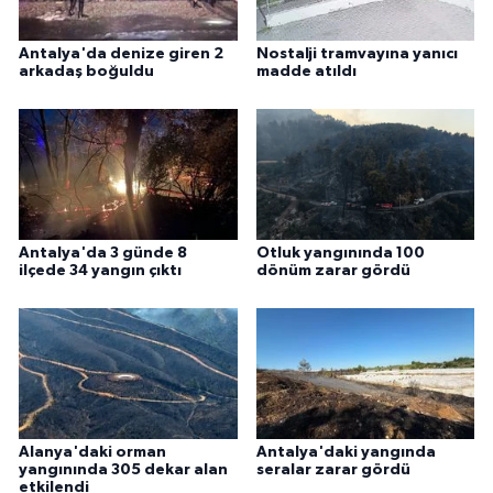
Antalya'da denize giren 2
Nostalji tramvayına yanıcı
arkadaş boğuldu
madde atıldı
Antalya'da 3 günde 8
Otluk yangınında 100
ilçede 34 yangın çıktı
dönüm zarar gördü
Alanya'daki orman
Antalya'daki yangında
yangınında 305 dekar alan
seralar zarar gördü
etkilendi