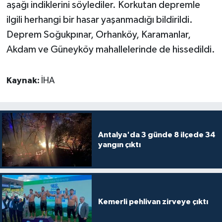
aşağı indiklerini söylediler. Korkutan depremle
ilgili herhangi bir hasar yaşanmadığı bildirildi.
Teknoloji
Deprem Soğukpınar, Orhanköy, Karamanlar,
Televizyon
Akdam ve Güneyköy mahallelerinde de hissedildi.
Turizm
Kaynak:
İHA
Yaşam
Antalya'da 3 günde 8 ilçede 34
yangın çıktı
Kemerli pehlivan zirveye çıktı