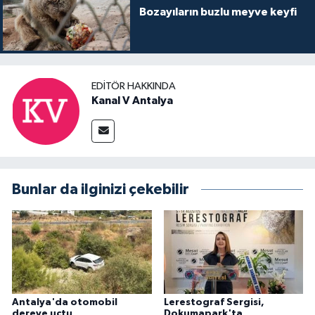
Bozayıların buzlu meyve keyfi
EDITÖR HAKKINDA
Kanal V Antalya
Bunlar da ilginizi çekebilir
Antalya'da otomobil
Lerestograf Sergisi,
dereye uçtu
Dokumapark'ta