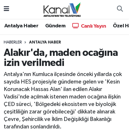
Ana Haber
Nöbetçi Eczaneler
Antalya Haber
Gündem
Özel H
Canlı Yayın
Antalya Haber
Hava Durumu
HABERLER
ANTALYA HABER
Alakır'da, maden ocağına
Dünya
Trafik Durumu
izin verilmedi
Eğitim
Süper Lig Puan Durumu ve Fikstür
Antalya'nın Kumluca ilçesinde önceki yıllarda çok
Ekonomi
Tüm Manşetler
sayıda HES projesiyle gündeme gelen ve 'Kesin
Korunacak Hassas Alan' ilan edilen Alakır
Gündem
Son Dakika Haberleri
Vadisi'nde açılmak istenen maden ocağına ilişkin
ÇED süreci, 'Bölgedeki ekosistem ve biyolojik
Günün Manşetleri
Haber Arşivi
çeşitliliğin zarar görebileceği' dikkate alınarak
Çevre, Şehircilik ve İklim Değişikliği Bakanlığı
Haber Kuşakları
tarafından sonlandırıldı.