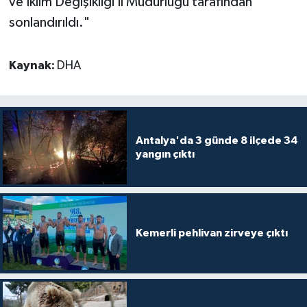
ve İklim Değişikliği İl Müdürlüğü tarafından
sonlandırıldı."
Kaynak:
DHA
Antalya'da 3 günde 8 ilçede 34
yangın çıktı
Kemerli pehlivan zirveye çıktı