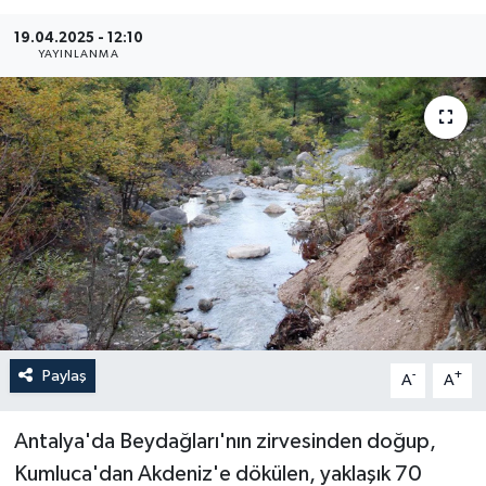
Haberler
19.04.2025 - 12:10
YAYINLANMA
KANALV Spor
Kültür Sanat
Magazin
Öğle Bülteni
Sağlık
Siyaset
Paylaş
-
+
A
A
Sosyal medya
Antalya'da Beydağları'nın zirvesinden doğup,
Kumluca'dan Akdeniz'e dökülen, yaklaşık 70
Spor