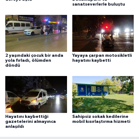
sanatseverlerle buluştu
2 yaşındaki çocuk bir anda
Yayaya çarpan motosikletli
yola fırladı, ölümden
hayatını kaybetti
döndü
Hayatını kaybettiği
Sahipsiz sokak kedilerine
gazetelerini almayınca
mobil kısırlaştırma hizmeti
anlaşıldı