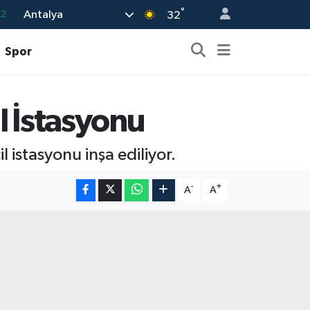
.2
°
Antalya
32
17
Spor
27
35
12
l İstasyonu
19
l istasyonu inşa ediliyor.
-
+
A
A