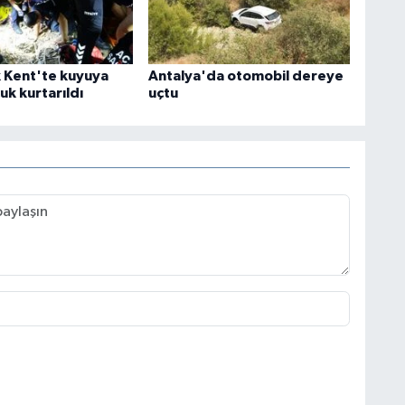
k Kent'te kuyuya
Antalya'da otomobil dereye
uk kurtarıldı
uçtu