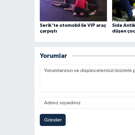
Serik'te otomobil ile VIP araç
Side Anti
çarpıştı
düşen çoc
Yorumlar
Gönder