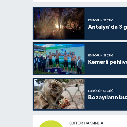
EDITÖRÜN SEÇTIĞI
Antalya'da 3 g
EDITÖRÜN SEÇTIĞI
Kemerli pehliva
EDITÖRÜN SEÇTIĞI
Bozayıların bu
EDITÖR HAKKINDA