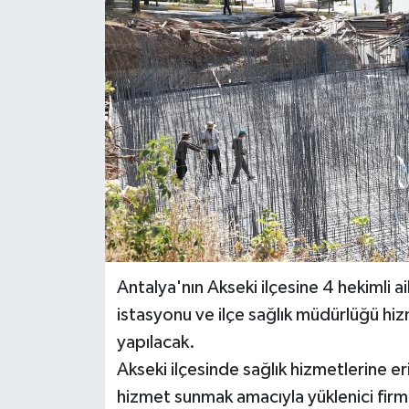
Haberler
KANALV Spor
Kültür Sanat
Magazin
Öğle Bülteni
Sağlık
Antalya'nın Akseki ilçesine 4 hekimli ai
Siyaset
istasyonu ve ilçe sağlık müdürlüğü hi
yapılacak.
Sosyal medya
Akseki ilçesinde sağlık hizmetlerine er
hizmet sunmak amacıyla yüklenici firm
Spor