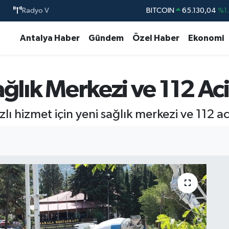
BITCOIN
65.130,04
%1
Radyo V
DOLAR
47,7106
%0.
Antalya Haber
Gündem
Özel Haber
Ekonomi
EURO
55,1652
%0.
STERLİN
64,4046
%0.
GRAM ALTIN
6618.49
%2.
ğlık Merkezi ve 112 Aci
BİST100
13.773
%-
ı hizmet için yeni sağlık merkezi ve 112 aci