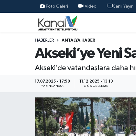
Foto Galeri
Video
Canlı Yayın
Ana Haber
Nöbetçi Eczaneler
Antalya Haber
Hava Durumu
HABERLER
ANTALYA HABER
Akseki’ye Yeni Sa
Dünya
Trafik Durumu
Akseki’de vatandaşlara daha hızl
Eğitim
Süper Lig Puan Durumu ve Fikstür
17.07.2025 - 17:50
11.12.2025 - 13:13
Ekonomi
Tüm Manşetler
YAYINLANMA
GÜNCELLEME
Gündem
Son Dakika Haberleri
Günün Manşetleri
Haber Arşivi
Haber Kuşakları