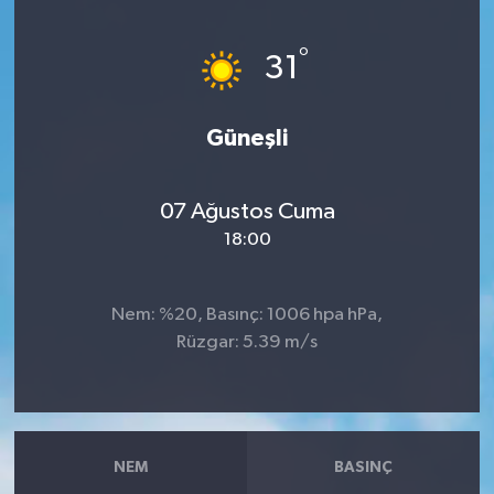
Haberler
°
31
KANALV Spor
Güneşli
Kültür Sanat
Magazin
07 Ağustos Cuma
18:00
Öğle Bülteni
Nem: %20, Basınç: 1006 hpa hPa,
Sağlık
Rüzgar: 5.39 m/s
Siyaset
Sosyal medya
NEM
BASINÇ
Spor