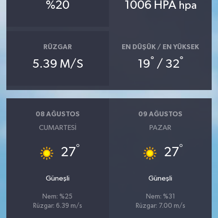
%20
1006 HPA
hpa
Teknoloji
Televizyon
RÜZGAR
EN DÜŞÜK / EN YÜKSEK
°
°
5.39 M/S
19
/ 32
Turizm
Yaşam
08 AĞUSTOS
09 AĞUSTOS
CUMARTESI
PAZAR
°
°
27
27
Güneşli
Güneşli
Nem: %25
Nem: %31
Rüzgar: 6.39 m/s
Rüzgar: 7.00 m/s