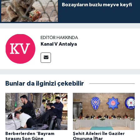
Bozayıların buzlu meyve keyfi
EDITÖR HAKKINDA
Kanal V Antalya
Bunlar da ilginizi çekebilir
Berberlerden 'Bayram
Şehit Aileleri İle Gaziler
tıraşını Son Güne
Onuruna İftar