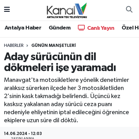
Ana Haber
Nöbetçi Eczaneler
Antalya Haber
Gündem
Özel H
Canlı Yayın
Antalya Haber
Hava Durumu
HABERLER
GÜNÜN MANŞETLERI
Aday sürücünün dil
Dünya
Trafik Durumu
dökmeleri işe yaramadı
Eğitim
Süper Lig Puan Durumu ve Fikstür
Manavgat'ta motosikletlere yönelik denetimler
Ekonomi
Tüm Manşetler
aralıksız sürerken ilçede her 3 motosikletliden
2'sinin kask takmadığı belirlendi. Üçüncü kez
Gündem
Son Dakika Haberleri
kasksız yakalanan aday sürücü ceza puanı
nedeniyle ehliyetinin iptal edileceğini öğrenince
Günün Manşetleri
Haber Arşivi
ekiplere uzun süre dil döktü.
Haber Kuşakları
14.06.2024 - 12:03
YAYINLANMA