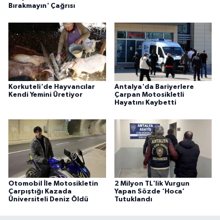
Bırakmayın' Çağrısı
Korkuteli'de Hayvancılar
Antalya'da Bariyerlere
Kendi Yemini Üretiyor
Çarpan Motosikletli
Hayatını Kaybetti
Otomobil İle Motosikletin
2 Milyon TL'lik Vurgun
Çarpıştığı Kazada
Yapan Sözde ‘Hoca’
Üniversiteli Deniz Öldü
Tutuklandı