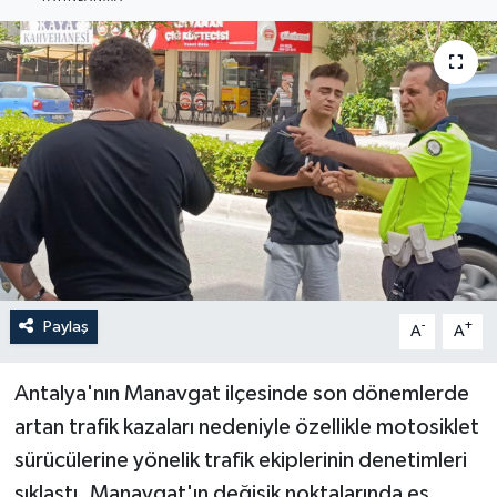
Haberler
KANALV Spor
Kültür Sanat
Magazin
Öğle Bülteni
Sağlık
Paylaş
-
+
A
A
Siyaset
Antalya'nın Manavgat ilçesinde son dönemlerde
artan trafik kazaları nedeniyle özellikle motosiklet
Sosyal medya
sürücülerine yönelik trafik ekiplerinin denetimleri
sıklaştı. Manavgat'ın değişik noktalarında eş
Spor