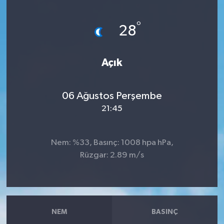
Haberler
°
28
KANALV Spor
Açık
Kültür Sanat
Magazin
06 Ağustos Perşembe
21:45
Öğle Bülteni
Nem: %33, Basınç: 1008 hpa hPa,
Sağlık
Rüzgar: 2.89 m/s
Siyaset
Sosyal medya
NEM
BASINÇ
Spor