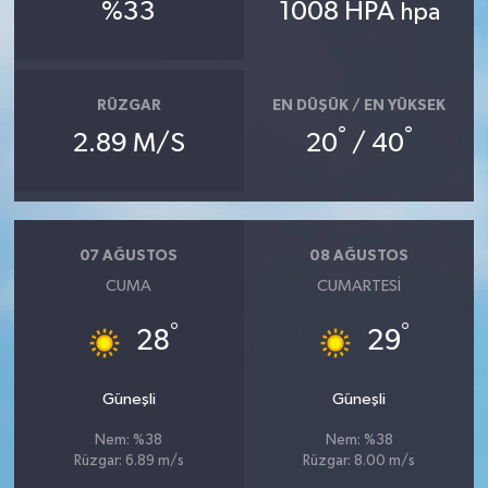
%33
1008 HPA
hpa
Teknoloji
Televizyon
RÜZGAR
EN DÜŞÜK / EN YÜKSEK
°
°
2.89 M/S
20
/ 40
Turizm
Yaşam
07 AĞUSTOS
08 AĞUSTOS
CUMA
CUMARTESI
°
°
28
29
Güneşli
Güneşli
Nem: %38
Nem: %38
Rüzgar: 6.89 m/s
Rüzgar: 8.00 m/s