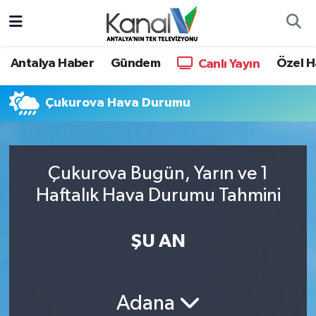
Ana Haber
Nöbetçi Eczaneler
Antalya Haber
Gündem
Özel H
Canlı Yayın
Antalya Haber
Hava Durumu
Çukurova Hava Durumu
Dünya
Trafik Durumu
Eğitim
Süper Lig Puan Durumu ve Fikstür
Çukurova Bugün, Yarın ve 1
Haftalık Hava Durumu Tahmini
Ekonomi
Tüm Manşetler
Gündem
Son Dakika Haberleri
ŞU AN
Günün Manşetleri
Haber Arşivi
Adana
Haber Kuşakları