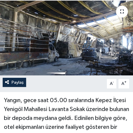
Haberler
KANALV Spor
Kültür Sanat
Magazin
Öğle Bülteni
Paylaş
-
+
A
A
Sağlık
Yangın, gece saat 05.00 sıralarında Kepez İlçesi
Siyaset
Yenigöl Mahallesi Lavanta Sokak üzerinde bulunan
Sosyal medya
bir depoda meydana geldi. Edinilen bilgiye göre,
otel ekipmanları üzerine faaliyet gösteren bir
Spor