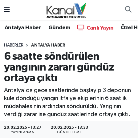
Ana Haber
Nöbetçi Eczaneler
Antalya Haber
Gündem
Özel H
Canlı Yayın
Antalya Haber
Hava Durumu
HABERLER
ANTALYA HABER
6 saatte söndürülen
Dünya
Trafik Durumu
yangının zararı gündüz
Eğitim
Süper Lig Puan Durumu ve Fikstür
ortaya çıktı
Ekonomi
Tüm Manşetler
Antalya'da gece saatlerinde başlayıp 3 deponun
küle döndüğü yangın itfaiye ekiplerinin 6 saatlik
Gündem
Son Dakika Haberleri
müdahalesinin ardından söndürüldü. Yangının
verdiği zarar ise gündüz saatlerinde ortaya çıktı.
Günün Manşetleri
Haber Arşivi
20.02.2025 - 13:27
20.02.2025 - 13:33
YAYINLANMA
GÜNCELLEME
Haber Kuşakları