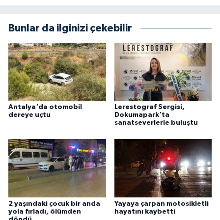
Bunlar da ilginizi çekebilir
Antalya'da otomobil
Lerestograf Sergisi,
dereye uçtu
Dokumapark'ta
sanatseverlerle buluştu
2 yaşındaki çocuk bir anda
Yayaya çarpan motosikletli
yola fırladı, ölümden
hayatını kaybetti
döndü