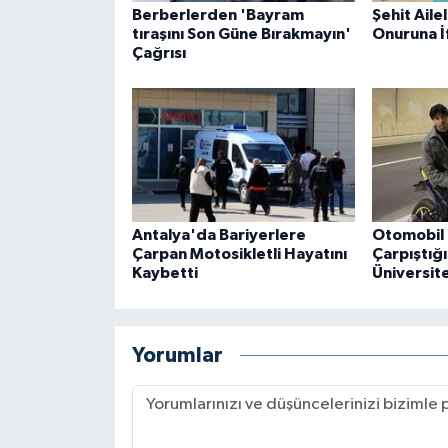
Berberlerden 'Bayram
Şehit Ailel
tıraşını Son Güne Bırakmayın'
Onuruna İ
Çağrısı
Antalya'da Bariyerlere
Otomobil 
Çarpan Motosikletli Hayatını
Çarpıştığ
Kaybetti
Üniversite
Yorumlar