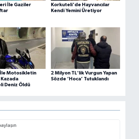
eri İle Gaziler
Korkuteli'de Hayvancılar
ftar
Kendi Yemini Üretiyor
İle Motosikletin
2 Milyon TL'lik Vurgun Yapan
ı Kazada
Sözde ‘Hoca’ Tutuklandı
li Deniz Öldü