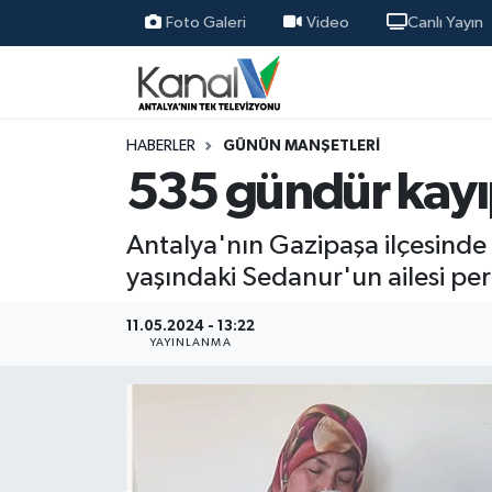
Foto Galeri
Video
Canlı Yayın
Ana Haber
Nöbetçi Eczaneler
Antalya Haber
Hava Durumu
HABERLER
GÜNÜN MANŞETLERI
535 gündür kayıp
Dünya
Trafik Durumu
Antalya'nın Gazipaşa ilçesinde
Eğitim
Süper Lig Puan Durumu ve Fikstür
yaşındaki Sedanur'un ailesi per
Ekonomi
Tüm Manşetler
11.05.2024 - 13:22
YAYINLANMA
Gündem
Son Dakika Haberleri
Günün Manşetleri
Haber Arşivi
Haber Kuşakları