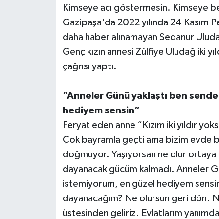
Kimseye acı göstermesin. Kimseye be
Gazipaşa'da 2022 yılında 24 Kasım P
Teknoloji
daha haber alınamayan Sedanur Uludağ 
Televizyon
Genç kızın annesi Zülfiye Uludağ iki yıl
çağrısı yaptı.
Turizm
“Anneler Günü yaklaştı ben sende
Yaşam
hediyem sensin”
Feryat eden anne “Kızım iki yıldır yo
Çok bayramla geçti ama bizim evde b
doğmuyor. Yaşıyorsan ne olur ortaya 
dayanacak gücüm kalmadı. Anneler Gü
istemiyorum, en güzel hediyem sensin
dayanacağım? Ne olursun geri dön. N
üstesinden geliriz. Evlatlarım yanımda 