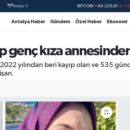
BITCOIN
64.225,61
%-0.
Radyo V
DOLAR
47,6704
%
Antalya Haber
Gündem
Özel Haber
Ekonomi
EURO
55,0406
%-0.
STERLİN
64,2143
%
GRAM ALTIN
6510.40
%0.4
 genç kıza annesinden 
BİST100
13.799
%7
 2022 yılından beri kayıp olan ve 535 gü
işan.