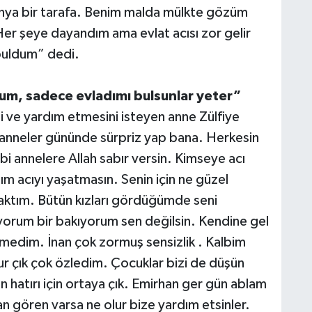
ünya bir tarafa. Benim malda mülkte gözüm
Her şeye dayandım ama evlat acısı zor gelir
 buldum” dedi.
um, sadece evladımı bulsunlar yeter”
i ve yardım etmesini isteyen anne Zülfiye
, anneler gününde sürpriz yap bana. Herkesin
i annelere Allah sabır versin. Kimseye acı
 acıyı yaşatmasın. Senin için ne güzel
caktım. Bütün kızları gördüğümde seni
orum bir bakıyorum sen değilsin. Kendine gel
medim. İnan çok zormuş sensizlik . Kalbim
r çık çok özledim. Çocuklar bizi de düşün
in hatırı için ortaya çık. Emirhan ger gün ablam
an gören varsa ne olur bize yardım etsinler.