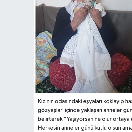
Haberler
KANALV Spor
Kültür Sanat
Magazin
Öğle Bülteni
Sağlık
Siyaset
Kızının odasındaki eşyaları koklayıp h
gözyaşları içinde yaklaşan anneler gün
Sosyal medya
belirterek “Yaşıyorsan ne olur ortaya 
Herkesin anneler günü kutlu olsun ama 
Spor