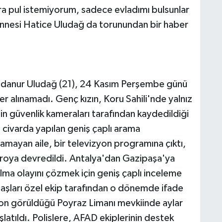
ra pul istemiyorum, sadece evladımı bulsunlar
nnesi Hatice Uludağ da torunundan bir haber
edanur Uludağ (21), 24 Kasım Perşembe günü
 alınamadı. Genç kızın, Koru Sahili'nde yalnız
inin güvenlik kameraları tarafından kaydedildiği
 civarda yapılan geniş çaplı arama
ulamayan aile, bir televizyon programına çıktı,
roya devredildi. Antalya'dan Gazipaşa'ya
lma olayını çözmek için geniş çaplı inceleme
daşları özel ekip tarafından o dönemde ifade
 son görüldüğü Poyraz Limanı mevkiinde aylar
latıldı. Polislere, AFAD ekiplerinin destek