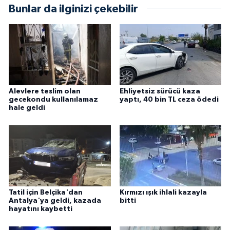
Bunlar da ilginizi çekebilir
Alevlere teslim olan
Ehliyetsiz sürücü kaza
gecekondu kullanılamaz
yaptı, 40 bin TL ceza ödedi
hale geldi
Tatil için Belçika'dan
Kırmızı ışık ihlali kazayla
Antalya'ya geldi, kazada
bitti
hayatını kaybetti