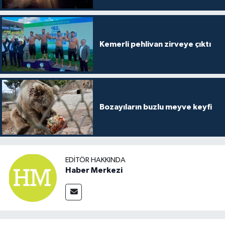
Kemerli pehlivan zirveye çıktı
Bozayıların buzlu meyve keyfi
EDITÖR HAKKINDA
Haber Merkezi