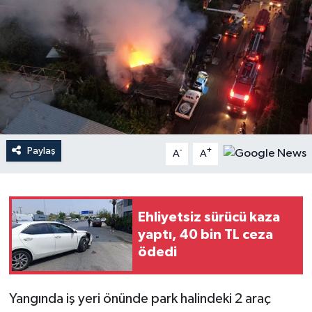
Haberler
KANALV Spor
Kültür Sanat
Magazin
Paylaş
-
+
A
A
Öğle Bülteni
Sağlık
Ehliyetsiz sürücü kaza
yaptı, 40 bin TL ceza
Siyaset
ödedi
Sosyal medya
Yangında iş yeri önünde park halindeki 2 araç
Spor