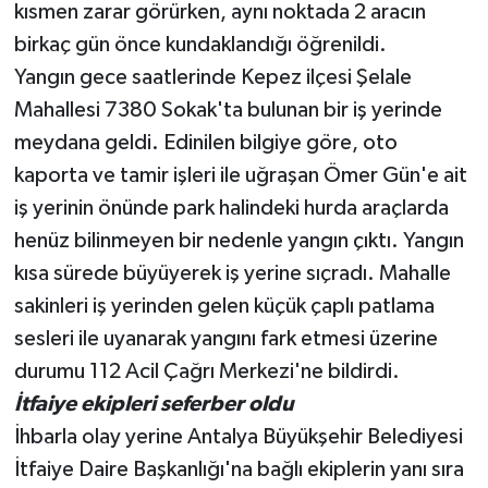
kısmen zarar görürken, aynı noktada 2 aracın
birkaç gün önce kundaklandığı öğrenildi.
Teknoloji
Yangın gece saatlerinde Kepez ilçesi Şelale
Televizyon
Mahallesi 7380 Sokak'ta bulunan bir iş yerinde
meydana geldi. Edinilen bilgiye göre, oto
Turizm
kaporta ve tamir işleri ile uğraşan Ömer Gün'e ait
iş yerinin önünde park halindeki hurda araçlarda
Yaşam
henüz bilinmeyen bir nedenle yangın çıktı. Yangın
kısa sürede büyüyerek iş yerine sıçradı. Mahalle
sakinleri iş yerinden gelen küçük çaplı patlama
sesleri ile uyanarak yangını fark etmesi üzerine
durumu 112 Acil Çağrı Merkezi'ne bildirdi.
İtfaiye ekipleri seferber oldu
İhbarla olay yerine Antalya Büyükşehir Belediyesi
İtfaiye Daire Başkanlığı'na bağlı ekiplerin yanı sıra