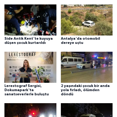
Side Antik Kent'te kuyuya
Antalya'da otomobil
düşen çocuk kurtarıldı
dereye uçtu
Lerestograf Sergisi,
2 yaşındaki çocuk bir anda
Dokumapark'ta
yola fırladı, ölümden
sanatseverlerle buluştu
döndü