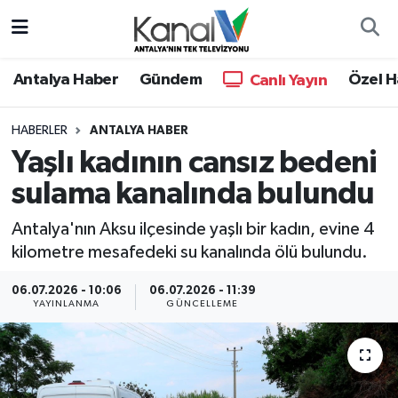
Ana Haber
Nöbetçi Eczaneler
Antalya Haber
Gündem
Özel H
Canlı Yayın
Antalya Haber
Hava Durumu
HABERLER
ANTALYA HABER
Yaşlı kadının cansız bedeni
Dünya
Trafik Durumu
sulama kanalında bulundu
Eğitim
Süper Lig Puan Durumu ve Fikstür
Antalya'nın Aksu ilçesinde yaşlı bir kadın, evine 4
Ekonomi
Tüm Manşetler
kilometre mesafedeki su kanalında ölü bulundu.
06.07.2026 - 10:06
06.07.2026 - 11:39
Gündem
Son Dakika Haberleri
YAYINLANMA
GÜNCELLEME
Günün Manşetleri
Haber Arşivi
Haber Kuşakları