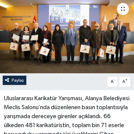
Haberler
KANALV Spor
Kültür Sanat
Magazin
Öğle Bülteni
Paylaş
-
+
A
A
Sağlık
Uluslararası Karikatür Yarışması, Alanya Belediyesi
Siyaset
Meclis Salonu’nda düzenlenen basın toplantısıyla
yarışmada dereceye girenler açıklandı. 66
Sosyal medya
ülkeden 481 karikatüristin, toplam bin 71 eserle
Spor