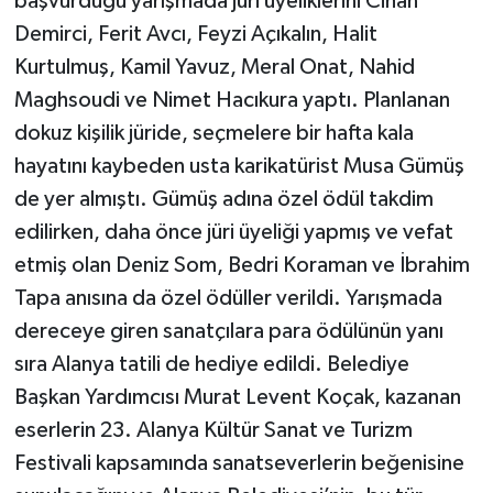
başvurduğu yarışmada jüri üyeliklerini Cihan
Demirci, Ferit Avcı, Feyzi Açıkalın, Halit
Teknoloji
Kurtulmuş, Kamil Yavuz, Meral Onat, Nahid
Maghsoudi ve Nimet Hacıkura yaptı. Planlanan
Televizyon
dokuz kişilik jüride, seçmelere bir hafta kala
Turizm
hayatını kaybeden usta karikatürist Musa Gümüş
de yer almıştı. Gümüş adına özel ödül takdim
Yaşam
edilirken, daha önce jüri üyeliği yapmış ve vefat
etmiş olan Deniz Som, Bedri Koraman ve İbrahim
Tapa anısına da özel ödüller verildi. Yarışmada
dereceye giren sanatçılara para ödülünün yanı
sıra Alanya tatili de hediye edildi. Belediye
Başkan Yardımcısı Murat Levent Koçak, kazanan
eserlerin 23. Alanya Kültür Sanat ve Turizm
Festivali kapsamında sanatseverlerin beğenisine