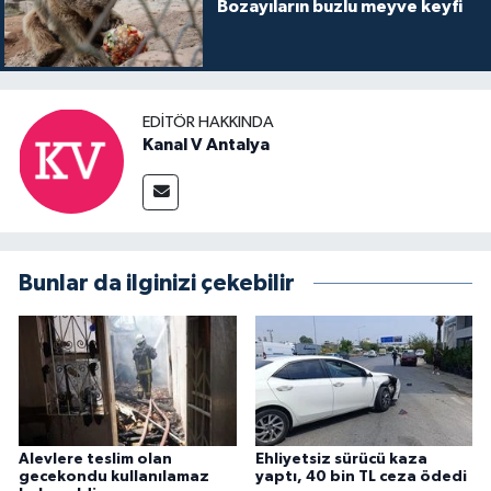
Bozayıların buzlu meyve keyfi
EDITÖR HAKKINDA
Kanal V Antalya
Bunlar da ilginizi çekebilir
Alevlere teslim olan
Ehliyetsiz sürücü kaza
gecekondu kullanılamaz
yaptı, 40 bin TL ceza ödedi