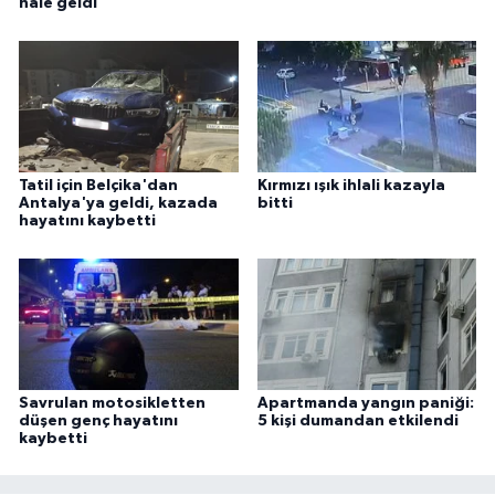
hale geldi
Tatil için Belçika'dan
Kırmızı ışık ihlali kazayla
Antalya'ya geldi, kazada
bitti
hayatını kaybetti
Savrulan motosikletten
Apartmanda yangın paniği:
düşen genç hayatını
5 kişi dumandan etkilendi
kaybetti