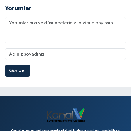
Yorumlar
Gönder
Kanal V, yepyeni temasıyla sizleri buluştururken, sadelik ve