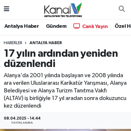
Ana Haber
Nöbetçi Eczaneler
Antalya Haber
Gündem
Özel H
Canlı Yayın
Antalya Haber
Hava Durumu
HABERLER
ANTALYA HABER
17 yılın ardından yeniden
Dünya
Trafik Durumu
düzenlendi
Eğitim
Süper Lig Puan Durumu ve Fikstür
Alanya'da 2001 yılında başlayan ve 2008 yılında
Ekonomi
Tüm Manşetler
ara verilen Uluslararası Karikatür Yarışması, Alanya
Belediyesi ve Alanya Turizm Tanıtma Vakfı
Gündem
Son Dakika Haberleri
(ALTAV) iş birliğiyle 17 yıl aradan sonra dokuzuncu
kez düzenlendi
Günün Manşetleri
Haber Arşivi
08.04.2025 - 14:44
YAYINLANMA
Haber Kuşakları