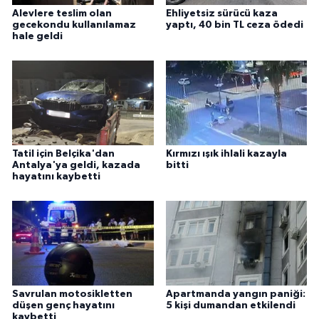
Alevlere teslim olan
Ehliyetsiz sürücü kaza
gecekondu kullanılamaz
yaptı, 40 bin TL ceza ödedi
hale geldi
Tatil için Belçika'dan
Kırmızı ışık ihlali kazayla
Antalya'ya geldi, kazada
bitti
hayatını kaybetti
Savrulan motosikletten
Apartmanda yangın paniği:
düşen genç hayatını
5 kişi dumandan etkilendi
kaybetti