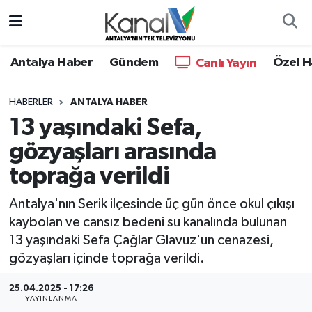
Ana Haber
Nöbetçi Eczaneler
Antalya Haber
Gündem
Özel H
Canlı Yayın
Antalya Haber
Hava Durumu
HABERLER
ANTALYA HABER
13 yaşındaki Sefa,
Dünya
Trafik Durumu
gözyaşları arasında
Eğitim
Süper Lig Puan Durumu ve Fikstür
toprağa verildi
Ekonomi
Tüm Manşetler
Antalya'nın Serik ilçesinde üç gün önce okul çıkışı
kaybolan ve cansız bedeni su kanalında bulunan
Gündem
Son Dakika Haberleri
13 yaşındaki Sefa Çağlar Glavuz'un cenazesi,
gözyaşları içinde toprağa verildi.
Günün Manşetleri
Haber Arşivi
25.04.2025 - 17:26
YAYINLANMA
Haber Kuşakları