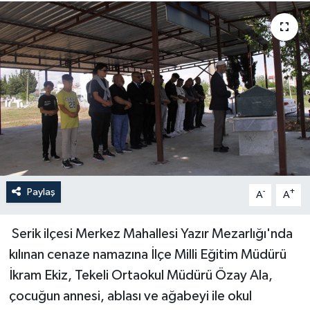
Haberler
KANALV Spor
Kültür Sanat
Magazin
Öğle Bülteni
Paylaş
-
+
A
A
Sağlık
Serik ilçesi Merkez Mahallesi Yazır Mezarlığı'nda
Siyaset
kılınan cenaze namazına İlçe Milli Eğitim Müdürü
Sosyal medya
İkram Ekiz, Tekeli Ortaokul Müdürü Özay Ala,
çocuğun annesi, ablası ve ağabeyi ile okul
Spor