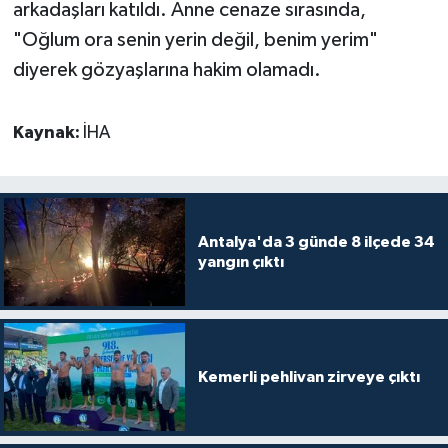
arkadaşları katıldı. Anne cenaze sırasında,
"Oğlum ora senin yerin değil, benim yerim"
Teknoloji
diyerek gözyaşlarına hakim olamadı.
Televizyon
Kaynak:
İHA
Turizm
Yaşam
Antalya'da 3 günde 8 ilçede 34
yangın çıktı
Kemerli pehlivan zirveye çıktı