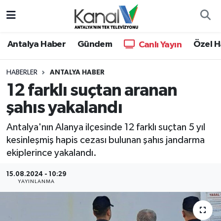
Ana Haber
Nöbetçi Eczaneler
Antalya Haber
Gündem
Özel H
Canlı Yayın
Antalya Haber
Hava Durumu
HABERLER
ANTALYA HABER
12 farklı suçtan aranan
Dünya
Trafik Durumu
şahıs yakalandı
Eğitim
Süper Lig Puan Durumu ve Fikstür
Antalya'nın Alanya ilçesinde 12 farklı suçtan 5 yıl
Ekonomi
Tüm Manşetler
kesinleşmiş hapis cezası bulunan şahıs jandarma
ekiplerince yakalandı.
Gündem
Son Dakika Haberleri
15.08.2024 - 10:29
YAYINLANMA
Günün Manşetleri
Haber Arşivi
Haber Kuşakları