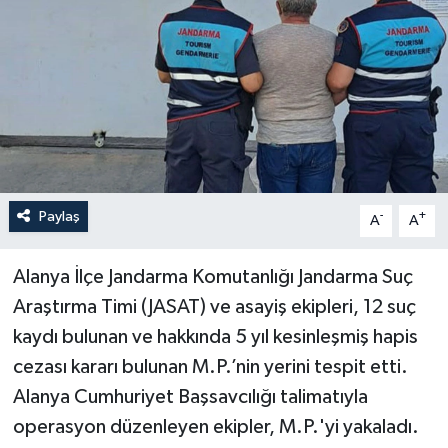
Haberler
KANALV Spor
Kültür Sanat
Magazin
Paylaş
-
+
A
A
Öğle Bülteni
Alanya İlçe Jandarma Komutanlığı Jandarma Suç
Sağlık
Araştırma Timi (JASAT) ve asayiş ekipleri, 12 suç
kaydı bulunan ve hakkında 5 yıl kesinleşmiş hapis
Siyaset
cezası kararı bulunan M.P.’nin yerini tespit etti.
Sosyal medya
Alanya Cumhuriyet Başsavcılığı talimatıyla
operasyon düzenleyen ekipler, M.P.'yi yakaladı.
Spor