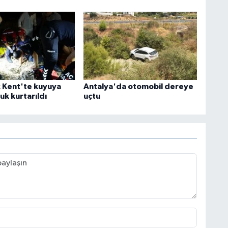
k Kent'te kuyuya
Antalya'da otomobil dereye
uk kurtarıldı
uçtu