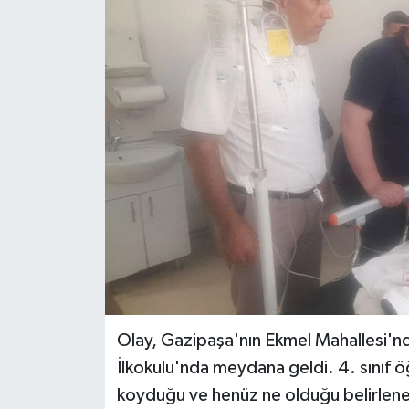
Haberler
KANALV Spor
Kültür Sanat
Magazin
Öğle Bülteni
Sağlık
Siyaset
Olay, Gazipaşa'nın Ekmel Mahallesi'n
Sosyal medya
İlkokulu'nda meydana geldi. 4. sınıf ö
koyduğu ve henüz ne olduğu belirlen
Spor