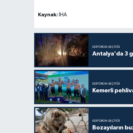
Kaynak:
İHA
EDITÖRÜN SEÇTIĞI
Antalya'da 3 g
EDITÖRÜN SEÇTIĞI
Kemerli pehliva
EDITÖRÜN SEÇTIĞI
Bozayıların bu