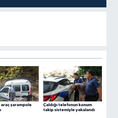
 araç şarampole
Çaldığı telefonun konum
ı
takip sistemiyle yakalandı