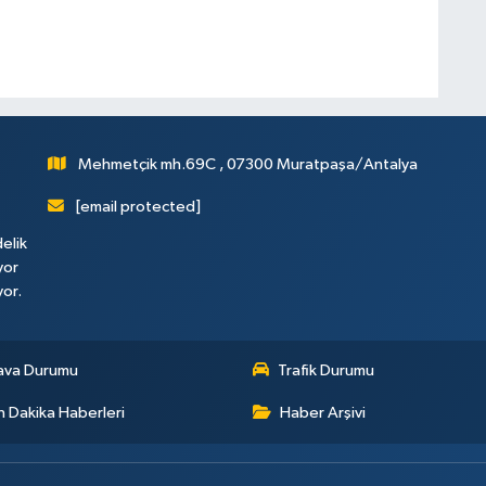
Mehmetçik mh.69C , 07300 Muratpaşa/Antalya
[email protected]
elik
yor
yor.
ava Durumu
Trafik Durumu
 Dakika Haberleri
Haber Arşivi