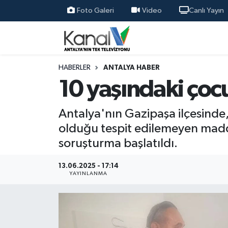
Foto Galeri
Video
Canlı Yayın
Ana Haber
Nöbetçi Eczaneler
Antalya Haber
Hava Durumu
HABERLER
ANTALYA HABER
10 yaşındaki ço
Dünya
Trafik Durumu
Antalya'nın Gazipaşa ilçesinde,
Eğitim
Süper Lig Puan Durumu ve Fikstür
olduğu tespit edilemeyen madden
soruşturma başlatıldı.
Ekonomi
Tüm Manşetler
13.06.2025 - 17:14
Gündem
Son Dakika Haberleri
YAYINLANMA
Günün Manşetleri
Haber Arşivi
Haber Kuşakları