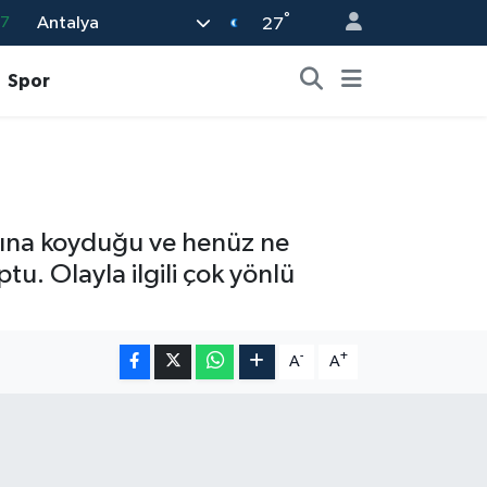
°
Antalya
87
27
18
Spor
32
38
59
14
asına koyduğu ve henüz ne
u. Olayla ilgili çok yönlü
-
+
A
A