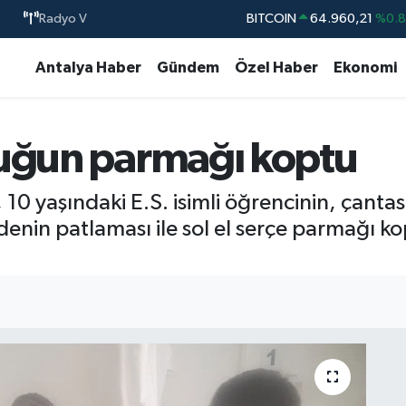
Radyo V
BITCOIN
64.960,21
%0.
DOLAR
47,7436
%0.
Antalya Haber
Gündem
Özel Haber
Ekonomi
EURO
55,2510
%0.
STERLİN
64,4811
%0.
cuğun parmağı koptu
GRAM ALTIN
6648.99
%2.
BİST100
13.779
%-
 10 yaşındaki E.S. isimli öğrencinin, çant
in patlaması ile sol el serçe parmağı kopt