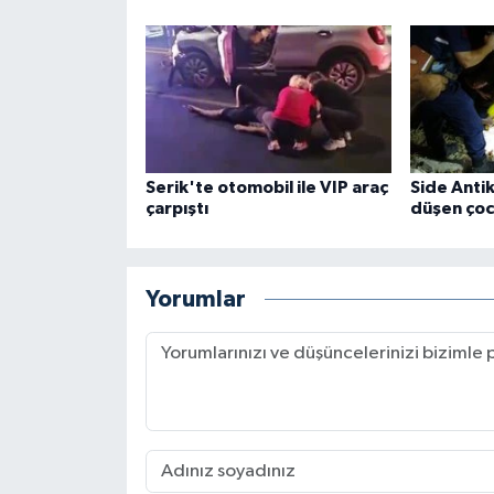
Serik'te otomobil ile VIP araç
Side Anti
çarpıştı
düşen çoc
Yorumlar