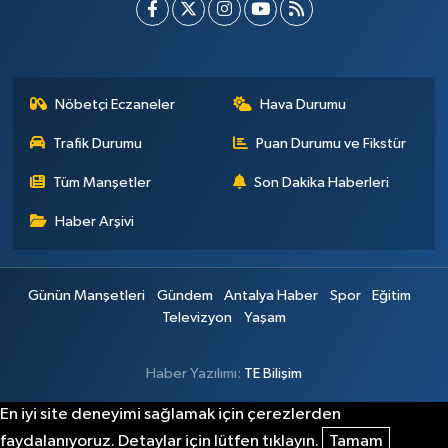
Nöbetçi Eczaneler
Hava Durumu
Trafik Durumu
Puan Durumu ve Fikstür
Tüm Manşetler
Son Dakika Haberleri
Haber Arşivi
Günün Manşetleri
Gündem
Antalya Haber
Spor
Eğitim
Televizyon
Yaşam
Haber Yazılımı:
TE Bilişim
En iyi site deneyimi sağlamak için çerezlerden
faydalanıyoruz. Detaylar için lütfen tıklayın.
Tamam