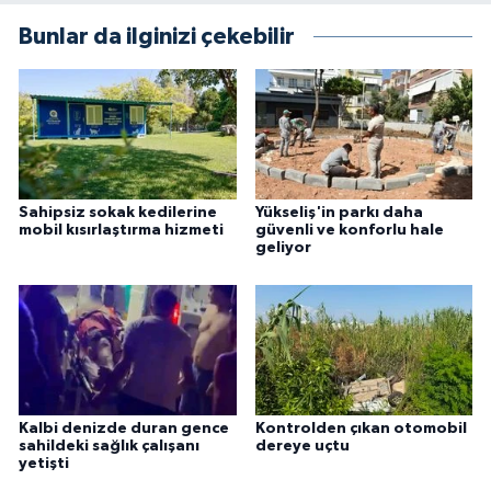
Bunlar da ilginizi çekebilir
Sahipsiz sokak kedilerine
Yükseliş'in parkı daha
mobil kısırlaştırma hizmeti
güvenli ve konforlu hale
geliyor
Kalbi denizde duran gence
Kontrolden çıkan otomobil
sahildeki sağlık çalışanı
dereye uçtu
yetişti