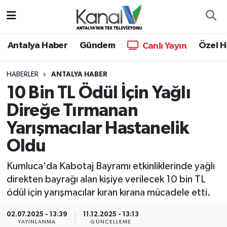
Ana Haber
Nöbetçi Eczaneler
Antalya Haber
Gündem
Özel H
Canlı Yayın
Antalya Haber
Hava Durumu
HABERLER
ANTALYA HABER
10 Bin TL Ödül İçin Yağlı
Dünya
Trafik Durumu
Direğe Tırmanan
Eğitim
Süper Lig Puan Durumu ve Fikstür
Yarışmacılar Hastanelik
Ekonomi
Tüm Manşetler
Oldu
Kumluca'da Kabotaj Bayramı etkinliklerinde yağlı
Gündem
Son Dakika Haberleri
direkten bayrağı alan kişiye verilecek 10 bin TL
ödül için yarışmacılar kıran kırana mücadele etti.
Günün Manşetleri
Haber Arşivi
02.07.2025 - 13:39
11.12.2025 - 13:13
Haber Kuşakları
YAYINLANMA
GÜNCELLEME