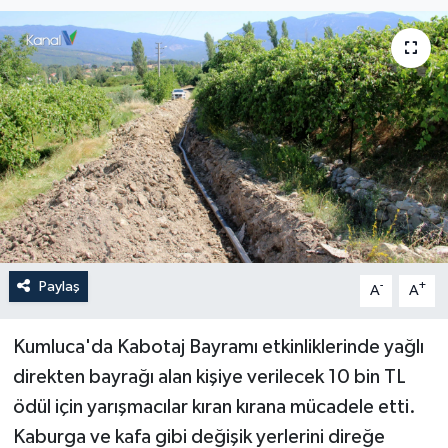
Haberler
KANALV Spor
Kültür Sanat
Magazin
Öğle Bülteni
Paylaş
-
+
Sağlık
A
A
Siyaset
Kumluca'da Kabotaj Bayramı etkinliklerinde yağlı
direkten bayrağı alan kişiye verilecek 10 bin TL
Sosyal medya
ödül için yarışmacılar kıran kırana mücadele etti.
Kaburga ve kafa gibi değişik yerlerini direğe
Spor